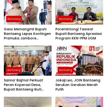
Bantaeng
Bantaeng
Gass Memangmi! Bupati
Poremintongi Tawwa!
Bantaeng Lepas Kontingen
Bupati Bantaeng Apresiasi
Pramuka Jambore
Program KKN-PPM UGM
Nasional XII Tahun 2026
Bantaeng
Bantaeng
Sanna’ Baji’na! Perkuat
Jokaji Leo, JOIN Bantaeng
Peran Koperasi Desa,
Serukan Gerakan Merah
Bupati Bantaeng Ikuti
Putih
Seminar KDKMP