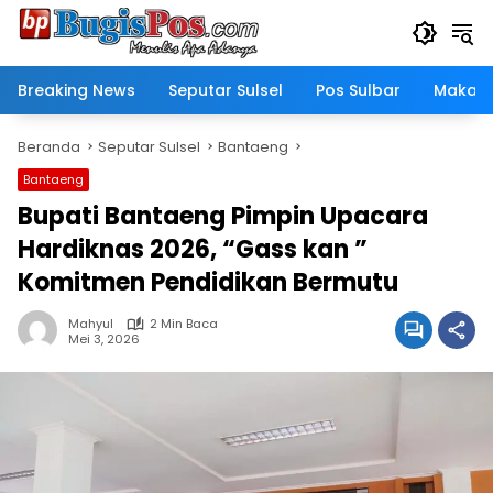
Langsung
ke
konten
Breaking News
Seputar Sulsel
Pos Sulbar
Makass
Beranda
Seputar Sulsel
Bantaeng
Bantaeng
Bupati Bantaeng Pimpin Upacara
Hardiknas 2026, “Gass kan ”
Komitmen Pendidikan Bermutu
Mahyul
2 Min Baca
Mei 3, 2026