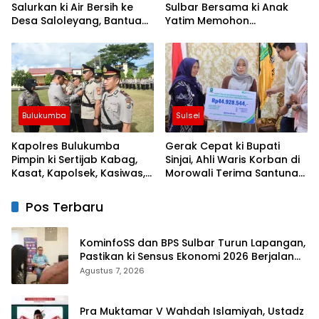
Salurkan ki Air Bersih ke
Sulbar Bersama ki Anak
Desa Saloleyang, Bantuan
Yatim Memohon
Nyata di Tengah Musim
Keberkahan Keamanan
Kemarau
Negeri
Bulukumba
Sulsel
Kapolres Bulukumba
Gerak Cepat ki Bupati
Pimpin ki Sertijab Kabag,
Sinjai, Ahli Waris Korban di
Kasat, Kapolsek, Kasiwas,
Morowali Terima Santunan
dan Pelantikan Kasi Humas
Kematian dari BPJS
Ketenagakerjaan
Pos Terbaru
KominfoSS dan BPS Sulbar Turun Lapangan,
Pastikan ki Sensus Ekonomi 2026 Berjalan
Nyaman dan Akurat
Agustus 7, 2026
Pra Muktamar V Wahdah Islamiyah, Ustadz