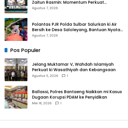
Zaitun Rasmin: Momentum Perkuat
Konsolidasi dan Evaluasi Perjalanan
Agustus 7, 2026
Dakwah
Polantas PJR Polda Sulbar Salurkan ki Air
Bersih ke Desa Saloleyang, Bantuan Nyata
di Tengah Musim Kemarau
Agustus 7, 2026
Pos Populer
Jelang Muktamar V, Wahdah Islamiyah
Perkuat ki Wasathiyah dan Kebangsaan
Agustus 5, 2026
1
Ballassi, Polres Bantaeng Naikkan mi Kasus
Dugaan Korupsi PDAM ke Penyidikan
Mei 18, 2026
1