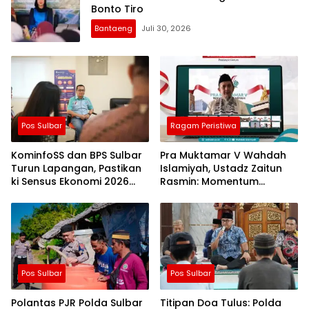
Bonto Tiro
Bantaeng
Juli 30, 2026
Pos Sulbar
Ragam Peristiwa
KominfoSS dan BPS Sulbar
Pra Muktamar V Wahdah
Turun Lapangan, Pastikan
Islamiyah, Ustadz Zaitun
ki Sensus Ekonomi 2026
Rasmin: Momentum
Berjalan Nyaman dan
Perkuat Konsolidasi dan
Akurat
Evaluasi Perjalanan
Dakwah
Pos Sulbar
Pos Sulbar
Polantas PJR Polda Sulbar
Titipan Doa Tulus: Polda