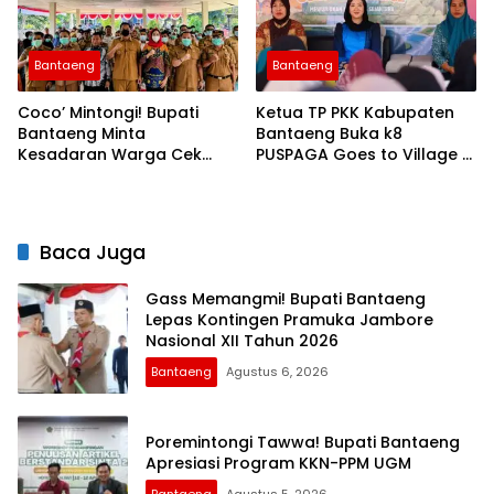
Bantaeng
Bantaeng
Coco’ Mintongi! Bupati
Ketua TP PKK Kabupaten
Bantaeng Minta
Bantaeng Buka k8
Kesadaran Warga Cek
PUSPAGA Goes to Village di
Penyakit Tuberkulosis
Desa Bonto Tiro
Baca Juga
Gass Memangmi! Bupati Bantaeng
Lepas Kontingen Pramuka Jambore
Nasional XII Tahun 2026
Bantaeng
Agustus 6, 2026
Poremintongi Tawwa! Bupati Bantaeng
Apresiasi Program KKN-PPM UGM
Bantaeng
Agustus 5, 2026