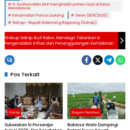
H. Syaharuddin Alrif menghadiri panen raya di Desa
Alesalewoe
Kecamatan Panca Lautang
Senin (8/9/2025).
Sidrap - Bupati Sidenreng Rappang (Sidrap)
Wabup Sidrap Ikuti Rakor, Mendagri Tekankan ki
Pengendalian Inflasi dan Penanggulangan Kemiskinan
Pos Terkait
Sidrap
Ragam Peristiwa
Sukseskan ki Porsenijar
Babinsa Wala Dampingi