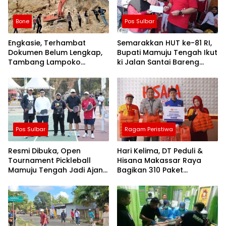
Bone
Pos Sulbar
Engkasie, Terhambat
Semarakkan HUT ke-81 RI,
Dokumen Belum Lengkap,
Bupati Mamuju Tengah Ikut
Tambang Lampoko
ki Jalan Santai Bareng
Disanksi Sementara Untuk
Warga Karossa
Tidak Operasional
Pos Sulbar
Ragam Peristiwa
Resmi Dibuka, Open
Hari Kelima, DT Peduli &
Tournament Pickleball
Hisana Makassar Raya
Mamuju Tengah Jadi Ajang
Bagikan 310 Paket
Pemersatu Antar daerah
Makanan untuk Korban
Kebakaran Tallo