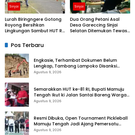
Sinjai
Sinjai
Lurah Biringngere Gotong
Dua Orang Petani Asal
Royong Bersihkan
Desa Gareccing Sinjai
Lingkungan Sambut HUT RI
Selatan Ditemukan Tewas,
ke-81
Diduga “Kennaki Strom
Kasian”
Pos Terbaru
Engkasie, Terhambat Dokumen Belum
Lengkap, Tambang Lampoko Disanksi
Sementara Untuk Tidak Operasional
Agustus 9, 2026
Semarakkan HUT ke-81 RI, Bupati Mamuju
Tengah Ikut ki Jalan Santai Bareng Warga
Karossa
Agustus 9, 2026
Resmi Dibuka, Open Tournament Pickleball
Mamuju Tengah Jadi Ajang Pemersatu
Antar daerah
Agustus 9, 2026