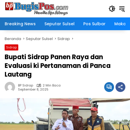
Langsung
ke
konten
Breaking News
Seputar Sulsel
Pos Sulbar
Makass
Beranda
Seputar Sulsel
Sidrap
Sidrap
Bupati Sidrap Panen Raya dan
Evaluasi ki Pertanaman di Panca
Lautang
BP Sidrap
2 Min Baca
September 8, 2025