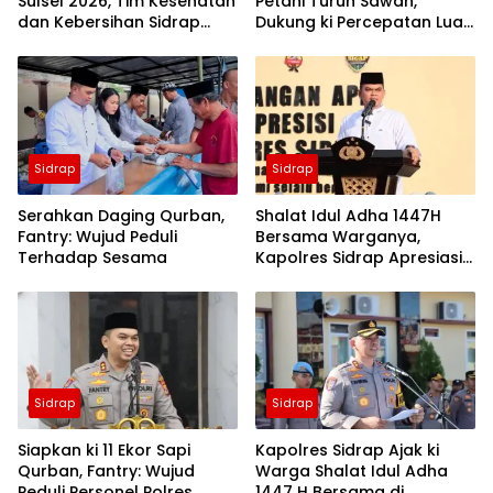
Sulsel 2026, Tim Kesehatan
Petani Turun Sawah,
dan Kebersihan Sidrap
Dukung ki Percepatan Luas
Diminta Siaga Penuh
Tambah Tanam di Sidrap
Sidrap
Sidrap
Serahkan Daging Qurban,
Shalat Idul Adha 1447H
Fantry: Wujud Peduli
Bersama Warganya,
Terhadap Sesama
Kapolres Sidrap Apresiasi
ki Capaian Ekonomi
Daerah
Sidrap
Sidrap
Siapkan ki 11 Ekor Sapi
Kapolres Sidrap Ajak ki
Qurban, Fantry: Wujud
Warga Shalat Idul Adha
Peduli Personel Polres
1447 H Bersama di