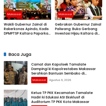
Makassar
Makassar
Wakili Gubernur Zainal di
Gebrakan Gubernur Zainal
Rakerkonas Apindo, Kadis
Paliwang: Buka Gerbang
DPMPTSP Kaltara Paparkan
Investasi Hijau Kaltara di
Potensi Investasi Strategis
Forum APINDO
Baca Juga
Camat dan Kapolsek Tamalate
Dampingi ki Kapolrestabes Makassar
Serahkan Bantuan Sembako di
Bontoduri
Makassar
Agustus 6, 2026
Ketua TP PKK Kecamatan Tamalate
Hadiri ki Edukasi ASI Eksklusif di
Auditorium TP PKK Kota Makassar