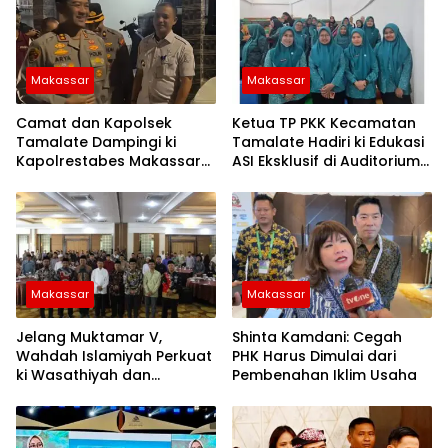
Makassar
Makassar
Camat dan Kapolsek
Ketua TP PKK Kecamatan
Tamalate Dampingi ki
Tamalate Hadiri ki Edukasi
Kapolrestabes Makassar
ASI Eksklusif di Auditorium
Serahkan Bantuan
TP PKK Kota Makassar
Sembako di Bontoduri
Makassar
Makassar
Jelang Muktamar V,
Shinta Kamdani: Cegah
Wahdah Islamiyah Perkuat
PHK Harus Dimulai dari
ki Wasathiyah dan
Pembenahan Iklim Usaha
Kebangsaan