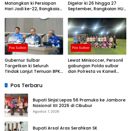
Matangkan ki Persiapan
Digelar ki 26 hingga 27
Hari Jadi ke-22, Rangkaian
September, Rangkaian HUT
Kegiatan Libatkan
Sulbar
Masyarakat
Pos Sulbar
Pos Sulbar
Gubernur Sulbar
Lewat Minisoccer, Personil
Targetkan ki Seluruh
gabungan Polda sulbar
Tindak Lanjut Temuan BPK
dan Polresta vs Kanwil
Tuntas 11 Agustus 2026
Kemenkeu Sulbar Eratkan
ki Ikatan Persaudaraan
Pos Terbaru
Bupati Sinjai Lepas 56 Pramuka ke Jambore
Nasional XII 2026 di Cibubur
Agustus 7, 2026
Bupati Arsal Aras Serahkan SK