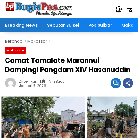
Langsung
ke
konten
Breaking News
Seputar Sulsel
Pos Sulbar
Makass
Beranda
Makassar
Makassar
Camat Tamalate Marannui
Dampingi Pangdam XIV Hasanuddin
Zhoelfikar
1 Min Baca
Januari 5, 2026