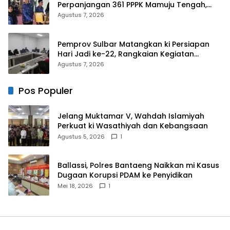
Perpanjangan 361 PPPK Mamuju Tengah,
Dorong ki Kebijakan Belanja Pegawai Lebih
Agustus 7, 2026
Fleksibel
Pemprov Sulbar Matangkan ki Persiapan
Hari Jadi ke-22, Rangkaian Kegiatan
Libatkan Masyarakat
Agustus 7, 2026
Pos Populer
Jelang Muktamar V, Wahdah Islamiyah
Perkuat ki Wasathiyah dan Kebangsaan
Agustus 5, 2026
1
Ballassi, Polres Bantaeng Naikkan mi Kasus
Dugaan Korupsi PDAM ke Penyidikan
Mei 18, 2026
1