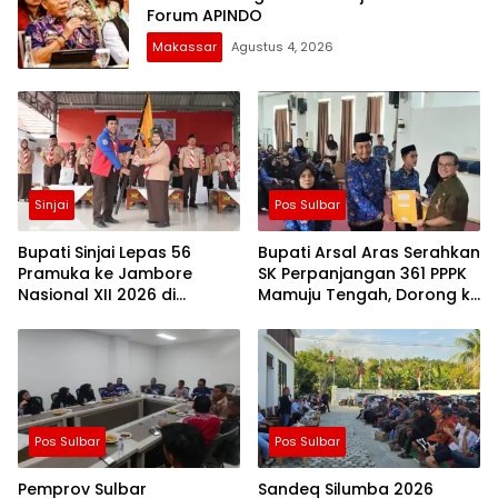
Forum APINDO
Makassar
Agustus 4, 2026
Sinjai
Pos Sulbar
Bupati Sinjai Lepas 56
Bupati Arsal Aras Serahkan
Pramuka ke Jambore
SK Perpanjangan 361 PPPK
Nasional XII 2026 di
Mamuju Tengah, Dorong ki
Cibubur
Kebijakan Belanja Pegawai
Lebih Fleksibel
Pos Sulbar
Pos Sulbar
Pemprov Sulbar
Sandeq Silumba 2026