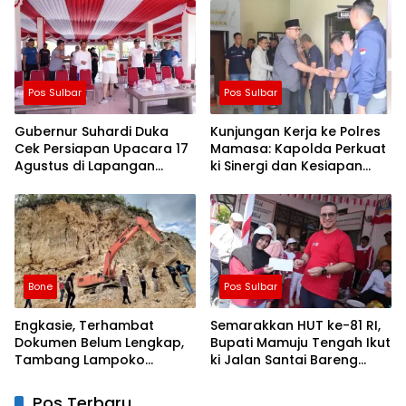
Lebih Besar
Pos Sulbar
Pos Sulbar
Gubernur Suhardi Duka
Kunjungan Kerja ke Polres
Cek Persiapan Upacara 17
Mamasa: Kapolda Perkuat
Agustus di Lapangan
ki Sinergi dan Kesiapan
Ahmad Kirang, Capai 80
Jaga Kamtibmas di
Persen
Wilayah
Bone
Pos Sulbar
Engkasie, Terhambat
Semarakkan HUT ke-81 RI,
Dokumen Belum Lengkap,
Bupati Mamuju Tengah Ikut
Tambang Lampoko
ki Jalan Santai Bareng
Disanksi Sementara Untuk
Warga Karossa
Tidak Operasional
Pos Terbaru