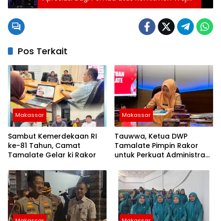
Belajar 13 Tahun dari Kemendikdasmen RI
Pos Terkait
Makassar
Makassar
Sambut Kemerdekaan RI
Tauwwa, Ketua DWP
ke-81 Tahun, Camat
Tamalate Pimpin Rakor
Tamalate Gelar ki Rakor
untuk Perkuat Administrasi
dan Evaluasi Program
Makassar
Makassar