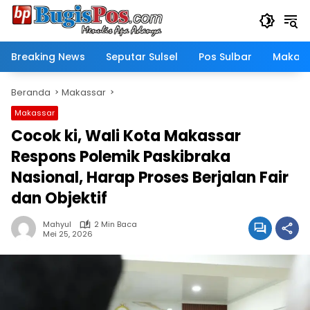
Langsung
ke
konten
Breaking News
Seputar Sulsel
Pos Sulbar
Makass
Beranda
Makassar
Makassar
Cocok ki, Wali Kota Makassar
Respons Polemik Paskibraka
Nasional, Harap Proses Berjalan Fair
dan Objektif
Mahyul
2 Min Baca
Mei 25, 2026