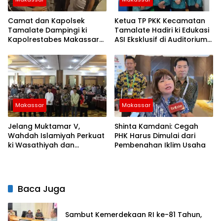
Camat dan Kapolsek
Ketua TP PKK Kecamatan
Tamalate Dampingi ki
Tamalate Hadiri ki Edukasi
Kapolrestabes Makassar
ASI Eksklusif di Auditorium
Serahkan Bantuan
TP PKK Kota Makassar
Sembako di Bontoduri
Makassar
Makassar
Jelang Muktamar V,
Shinta Kamdani: Cegah
Wahdah Islamiyah Perkuat
PHK Harus Dimulai dari
ki Wasathiyah dan
Pembenahan Iklim Usaha
Kebangsaan
Baca Juga
Sambut Kemerdekaan RI ke-81 Tahun,