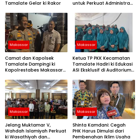
Tamalate Gelar ki Rakor
untuk Perkuat Administrasi
dan Evaluasi Program
Makassar
Makassar
Camat dan Kapolsek
Ketua TP PKK Kecamatan
Tamalate Dampingi ki
Tamalate Hadiri ki Edukasi
Kapolrestabes Makassar
ASI Eksklusif di Auditorium
Serahkan Bantuan
TP PKK Kota Makassar
Sembako di Bontoduri
Makassar
Makassar
Jelang Muktamar V,
Shinta Kamdani: Cegah
Wahdah Islamiyah Perkuat
PHK Harus Dimulai dari
ki Wasathiyah dan
Pembenahan Iklim Usaha