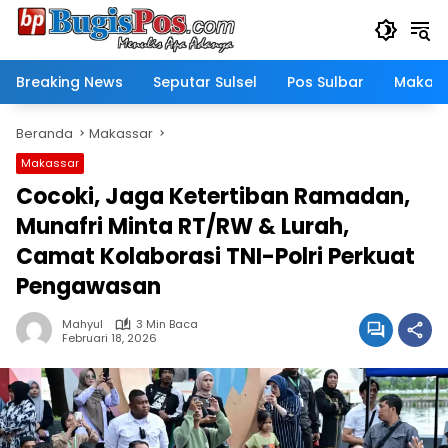
Langsung
ke
konten
Breaking News
Seputar Sulsel
Pos Sulbar
Makass
Beranda
Makassar
Makassar
Cocoki, Jaga Ketertiban Ramadan,
Munafri Minta RT/RW & Lurah,
Camat Kolaborasi TNI-Polri Perkuat
Pengawasan
Mahyul
3 Min Baca
Februari 18, 2026