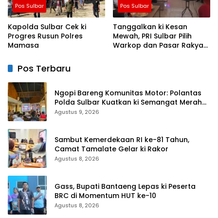
Pos Sulbar
Pos Sulbar
Kapolda Sulbar Cek ki
Tanggalkan ki Kesan
Progres Rusun Polres
Mewah, PRI Sulbar Pilih
Mamasa
Warkop dan Pasar Rakyat
untuk Rayakan HUT Ke-1
Pos Terbaru
Ngopi Bareng Komunitas Motor: Polantas
Polda Sulbar Kuatkan ki Semangat Merah
Putih dan Keselamatan
Agustus 9, 2026
Sambut Kemerdekaan RI ke-81 Tahun,
Camat Tamalate Gelar ki Rakor
Agustus 8, 2026
Gass, Bupati Bantaeng Lepas ki Peserta
BRC di Momentum HUT ke-10
Agustus 8, 2026