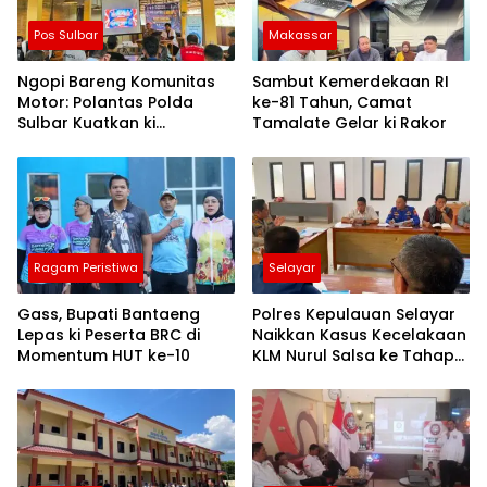
Pos Sulbar
Makassar
Ngopi Bareng Komunitas
Sambut Kemerdekaan RI
Motor: Polantas Polda
ke-81 Tahun, Camat
Sulbar Kuatkan ki
Tamalate Gelar ki Rakor
Semangat Merah Putih dan
Keselamatan
Ragam Peristiwa
Selayar
Gass, Bupati Bantaeng
Polres Kepulauan Selayar
Lepas ki Peserta BRC di
Naikkan Kasus Kecelakaan
Momentum HUT ke-10
KLM Nurul Salsa ke Tahap
Penyidikan