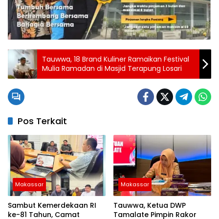
Tauwwa, 18 Brand Kuliner Ramaikan Festival
Mulia Ramadan di Masjid Terapung Losari
Pos Terkait
Makassar
Makassar
Sambut Kemerdekaan RI
Tauwwa, Ketua DWP
ke-81 Tahun, Camat
Tamalate Pimpin Rakor