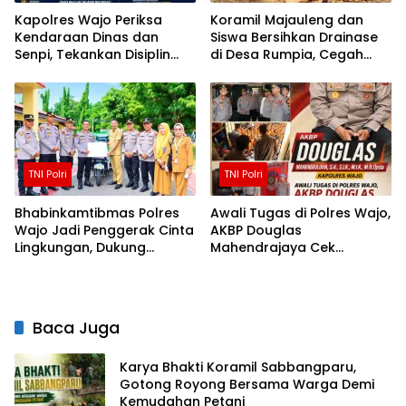
Kapolres Wajo Periksa
Koramil Majauleng dan
Kendaraan Dinas dan
Siswa Bersihkan Drainase
Senpi, Tekankan Disiplin
di Desa Rumpia, Cegah
serta Tanggung Jawab
Genangan Saat Hujan
Personel
TNI Polri
TNI Polri
Bhabinkamtibmas Polres
Awali Tugas di Polres Wajo,
Wajo Jadi Penggerak Cinta
AKBP Douglas
Lingkungan, Dukung
Mahendrajaya Cek
Gerakan PISOTA’
Kesiapan Personel dan
Fasilitas Mako
Baca Juga
Karya Bhakti Koramil Sabbangparu,
Gotong Royong Bersama Warga Demi
Kemudahan Petani