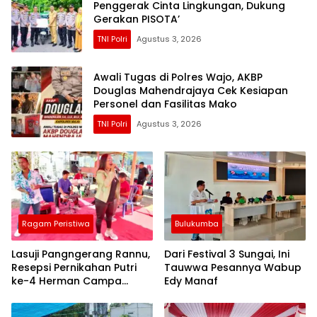
Penggerak Cinta Lingkungan, Dukung
Gerakan PISOTA’
TNI Polri
Agustus 3, 2026
Awali Tugas di Polres Wajo, AKBP
Douglas Mahendrajaya Cek Kesiapan
Personel dan Fasilitas Mako
TNI Polri
Agustus 3, 2026
Ragam Peristiwa
Bulukumba
Lasuji Pangngerang Rannu,
Dari Festival 3 Sungai, Ini
Resepsi Pernikahan Putri
Tauwwa Pesannya Wabup
ke-4 Herman Campa
Edy Manaf
Dihadiri Seniman