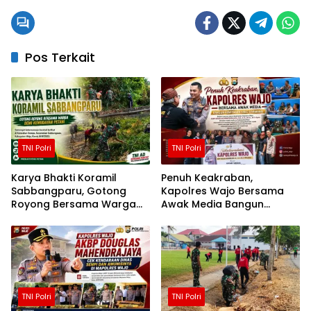
Pos Terkait
TNI Polri
TNI Polri
Karya Bhakti Koramil
Penuh Keakraban,
Sabbangparu, Gotong
Kapolres Wajo Bersama
Royong Bersama Warga
Awak Media Bangun
Demi Kemudahan Petani
Kemitraan yang Harmonis
TNI Polri
TNI Polri