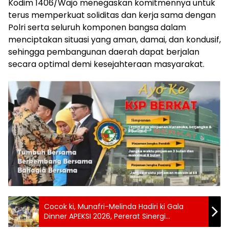
Kodim 1406/Wajo menegaskan komitmennya untuk
terus memperkuat soliditas dan kerja sama dengan
Polri serta seluruh komponen bangsa dalam
menciptakan situasi yang aman, damai, dan kondusif,
sehingga pembangunan daerah dapat berjalan
secara optimal demi kesejahteraan masyarakat.
Cocok ki, Munafri-Melinda Hadiri ki Gala
Dinner APEKSI 2026, Pererat Sinergi
Pemerintah Kota se-Indonesia