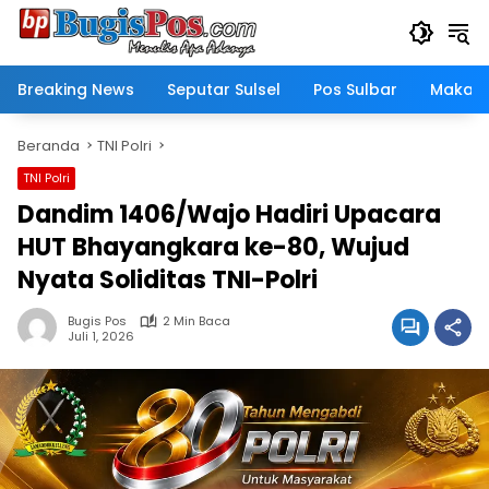
Langsung
ke
konten
Breaking News
Seputar Sulsel
Pos Sulbar
Makass
Beranda
TNI Polri
TNI Polri
Dandim 1406/Wajo Hadiri Upacara
HUT Bhayangkara ke-80, Wujud
Nyata Soliditas TNI-Polri
Bugis Pos
2 Min Baca
Juli 1, 2026