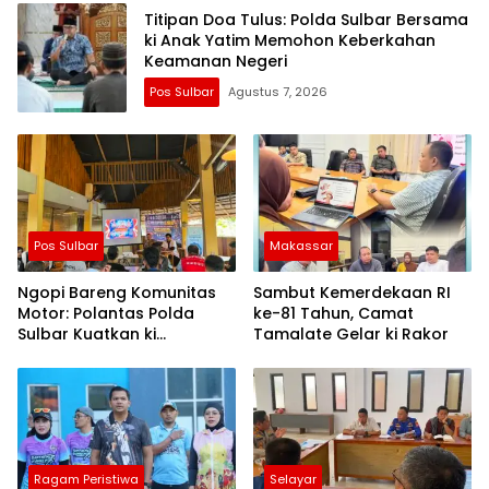
Titipan Doa Tulus: Polda Sulbar Bersama
ki Anak Yatim Memohon Keberkahan
Keamanan Negeri
Pos Sulbar
Agustus 7, 2026
Pos Sulbar
Makassar
Ngopi Bareng Komunitas
Sambut Kemerdekaan RI
Motor: Polantas Polda
ke-81 Tahun, Camat
Sulbar Kuatkan ki
Tamalate Gelar ki Rakor
Semangat Merah Putih dan
Keselamatan
Ragam Peristiwa
Selayar