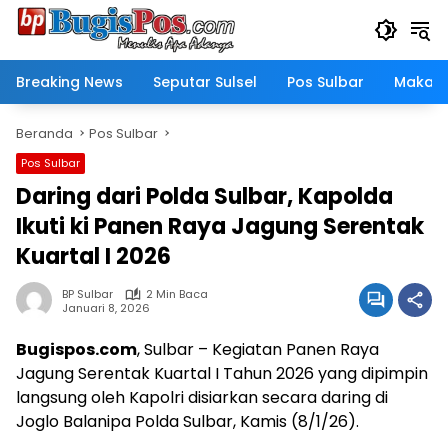
Langsung
ke
konten
Breaking News
Seputar Sulsel
Pos Sulbar
Makass
Beranda
Pos Sulbar
Pos Sulbar
Daring dari Polda Sulbar, Kapolda
Ikuti ki Panen Raya Jagung Serentak
Kuartal I 2026
BP Sulbar
2 Min Baca
Januari 8, 2026
Bugispos.com
, Sulbar – Kegiatan Panen Raya
Jagung Serentak Kuartal I Tahun 2026 yang dipimpin
langsung oleh Kapolri disiarkan secara daring di
Joglo Balanipa Polda Sulbar, Kamis (8/1/26).