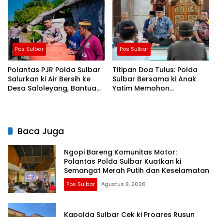
Akurat
Pos Sulbar
Pos Sulbar
Polantas PJR Polda Sulbar
Titipan Doa Tulus: Polda
Salurkan ki Air Bersih ke
Sulbar Bersama ki Anak
Desa Saloleyang, Bantuan
Yatim Memohon
Nyata di Tengah Musim
Keberkahan Keamanan
Kemarau
Negeri
Baca Juga
Ngopi Bareng Komunitas Motor:
Polantas Polda Sulbar Kuatkan ki
Semangat Merah Putih dan Keselamatan
Pos Sulbar
Agustus 9, 2026
Kapolda Sulbar Cek ki Progres Rusun