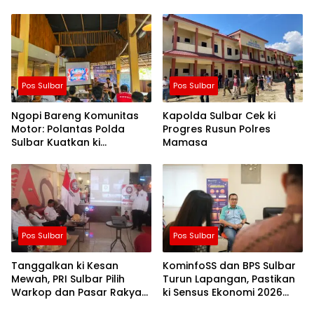
Pos Sulbar
Pos Sulbar
Ngopi Bareng Komunitas
Kapolda Sulbar Cek ki
Motor: Polantas Polda
Progres Rusun Polres
Sulbar Kuatkan ki
Mamasa
Semangat Merah Putih dan
Keselamatan
Pos Sulbar
Pos Sulbar
Tanggalkan ki Kesan
KominfoSS dan BPS Sulbar
Mewah, PRI Sulbar Pilih
Turun Lapangan, Pastikan
Warkop dan Pasar Rakyat
ki Sensus Ekonomi 2026
untuk Rayakan HUT Ke-1
Berjalan Nyaman dan