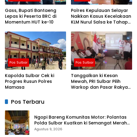
Gass, Bupati Bantaeng
Polres Kepulauan Selayar
Lepas ki Peserta BRC di
Naikkan Kasus Kecelakaan
Momentum HUT ke-10
KLM Nurul Salsa ke Tahap
Penyidikan
Pos Sulbar
Pos Sulbar
Kapolda Sulbar Cek ki
Tanggalkan ki Kesan
Progres Rusun Polres
Mewah, PRI Sulbar Pilih
Mamasa
Warkop dan Pasar Rakyat
untuk Rayakan HUT Ke-1
Pos Terbaru
Ngopi Bareng Komunitas Motor: Polantas
Polda Sulbar Kuatkan ki Semangat Merah
Putih dan Keselamatan
Agustus 9, 2026