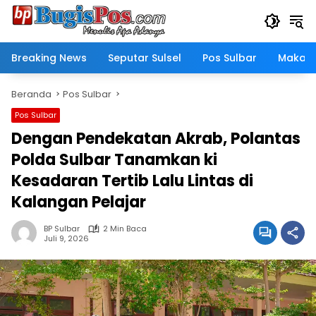
Langsung
ke
konten
Breaking News
Seputar Sulsel
Pos Sulbar
Makass
Beranda
Pos Sulbar
Pos Sulbar
Dengan Pendekatan Akrab, Polantas
Polda Sulbar Tanamkan ki
Kesadaran Tertib Lalu Lintas di
Kalangan Pelajar
BP Sulbar
2 Min Baca
Juli 9, 2026