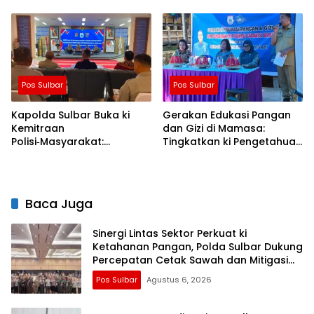
yang Lebih Humanis dan
Pangan Lewat Aksi Berbagi
Menyentuh Hati
untuk Masyarakat
Pos Sulbar
Pos Sulbar
Kapolda Sulbar Buka ki
Gerakan Edukasi Pangan
Kemitraan
dan Gizi di Mamasa:
Polisi‑Masyarakat:
Tingkatkan ki Pengetahuan
Bersama Putus Rantai
dan Keterampilan
Penularan TBC
Keluarga dalam
Pemenuhan Gizi
Baca Juga
Sinergi Lintas Sektor Perkuat ki
Ketahanan Pangan, Polda Sulbar Dukung
Percepatan Cetak Sawah dan Mitigasi
Kekeringan
Pos Sulbar
Agustus 6, 2026