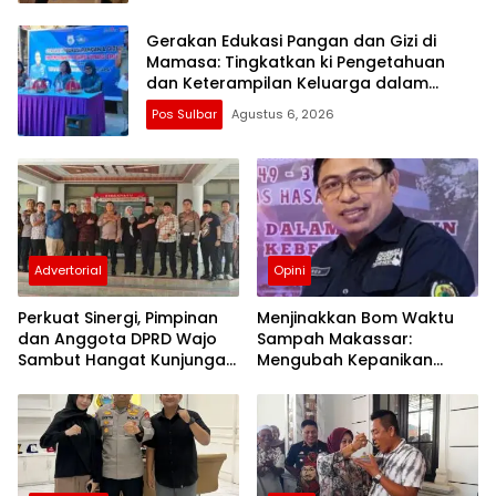
Gerakan Edukasi Pangan dan Gizi di
Mamasa: Tingkatkan ki Pengetahuan
dan Keterampilan Keluarga dalam
Pemenuhan Gizi
Pos Sulbar
Agustus 6, 2026
Advertorial
Opini
Perkuat Sinergi, Pimpinan
Menjinakkan Bom Waktu
dan Anggota DPRD Wajo
Sampah Makassar:
Sambut Hangat Kunjungan
Mengubah Kepanikan
Silaturahmi Kapolres Wajo
Publik Menjadi Revolusi
yang Baru
Berbasis RT