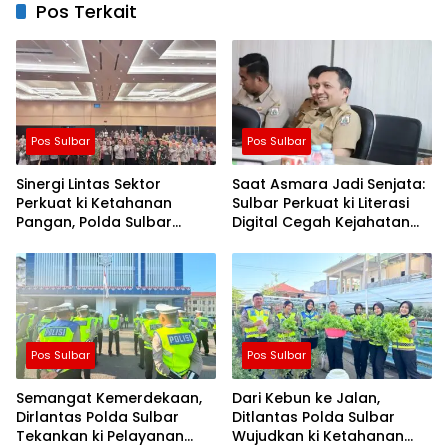
Pos Terkait
Pos Sulbar
Pos Sulbar
Sinergi Lintas Sektor
Saat Asmara Jadi Senjata:
Perkuat ki Ketahanan
Sulbar Perkuat ki Literasi
Pangan, Polda Sulbar
Digital Cegah Kejahatan
Dukung Percepatan Cetak
Love Scamming
Sawah dan Mitigasi
Kekeringan
Pos Sulbar
Pos Sulbar
Semangat Kemerdekaan,
Dari Kebun ke Jalan,
Dirlantas Polda Sulbar
Ditlantas Polda Sulbar
Tekankan ki Pelayanan
Wujudkan ki Ketahanan