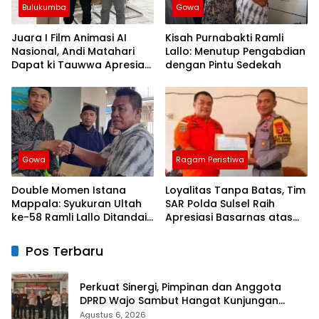
Bulukumba
Gowa
Juara I Film Animasi AI
Kisah Purnabakti Ramli
Nasional, Andi Matahari
Lallo: Menutup Pengabdian
Dapat ki Tauwwa Apresiasi
dengan Pintu Sedekah
Dari Kapolres Bulukumba
Gowa
Ragam Peristiwa
Double Momen Istana
Loyalitas Tanpa Batas, Tim
Mappala: Syukuran Ultah
SAR Polda Sulsel Raih
ke-58 Ramli Lallo Ditandai
Apresiasi Basarnas atas
Aksi Berbagi Rumah
Evakuasi ATR 42
Ibadah
Pos Terbaru
Perkuat Sinergi, Pimpinan dan Anggota
DPRD Wajo Sambut Hangat Kunjungan
Silaturahmi Kapolres Wajo yang Baru
Agustus 6, 2026