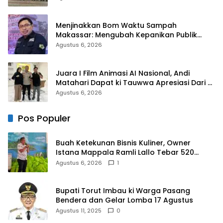
Menjinakkan Bom Waktu Sampah
Makassar: Mengubah Kepanikan Publik
Menjadi Revolusi Berbasis RT
Agustus 6, 2026
Juara I Film Animasi AI Nasional, Andi
Matahari Dapat ki Tauwwa Apresiasi Dari
Kapolres Bulukumba
Agustus 6, 2026
Pos Populer
Buah Ketekunan Bisnis Kuliner, Owner
Istana Mappala Ramli Lallo Tebar 520
Paket Sembako di Gowa
Agustus 6, 2026
1
Bupati Torut Imbau ki Warga Pasang
Bendera dan Gelar Lomba 17 Agustus
Agustus 11, 2025
0