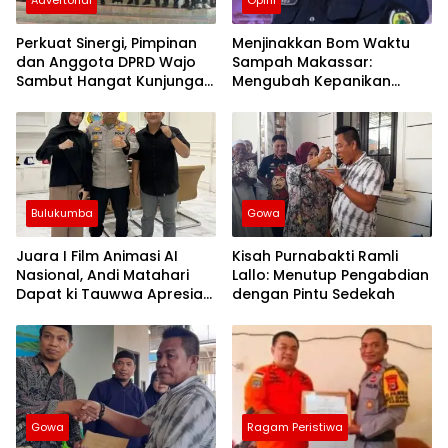
Perkuat Sinergi, Pimpinan
Menjinakkan Bom Waktu
dan Anggota DPRD Wajo
Sampah Makassar:
Sambut Hangat Kunjungan
Mengubah Kepanikan
Silaturahmi Kapolres Wajo
Publik Menjadi Revolusi
yang Baru
Berbasis RT
Bulukumba
Gowa
Juara I Film Animasi AI
Kisah Purnabakti Ramli
Nasional, Andi Matahari
Lallo: Menutup Pengabdian
Dapat ki Tauwwa Apresiasi
dengan Pintu Sedekah
Dari Kapolres Bulukumba
Gowa
Ragam Peristiwa