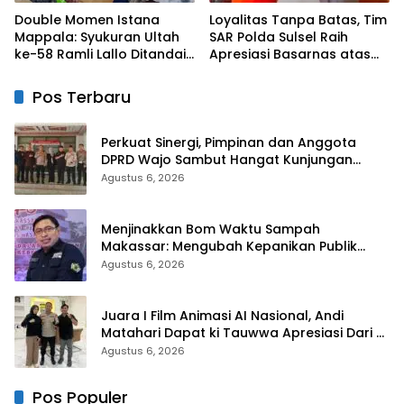
Double Momen Istana
Loyalitas Tanpa Batas, Tim
Mappala: Syukuran Ultah
SAR Polda Sulsel Raih
ke-58 Ramli Lallo Ditandai
Apresiasi Basarnas atas
Aksi Berbagi Rumah
Evakuasi ATR 42
Ibadah
Pos Terbaru
Perkuat Sinergi, Pimpinan dan Anggota
DPRD Wajo Sambut Hangat Kunjungan
Silaturahmi Kapolres Wajo yang Baru
Agustus 6, 2026
Menjinakkan Bom Waktu Sampah
Makassar: Mengubah Kepanikan Publik
Menjadi Revolusi Berbasis RT
Agustus 6, 2026
Juara I Film Animasi AI Nasional, Andi
Matahari Dapat ki Tauwwa Apresiasi Dari
Kapolres Bulukumba
Agustus 6, 2026
Pos Populer