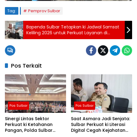
Tag:
Pemprov Sulbar
Bapenda Sulbar Tetapkan ki Jadwal Samsat
Keliling 2026 untuk Perkuat Layanan di
Mamuju
Pos Terkait
Pos Sulbar
Pos Sulbar
Sinergi Lintas Sektor
Saat Asmara Jadi Senjata:
Perkuat ki Ketahanan
Sulbar Perkuat ki Literasi
Pangan, Polda Sulbar
Digital Cegah Kejahatan
Dukung Percepatan Cetak
Love Scamming