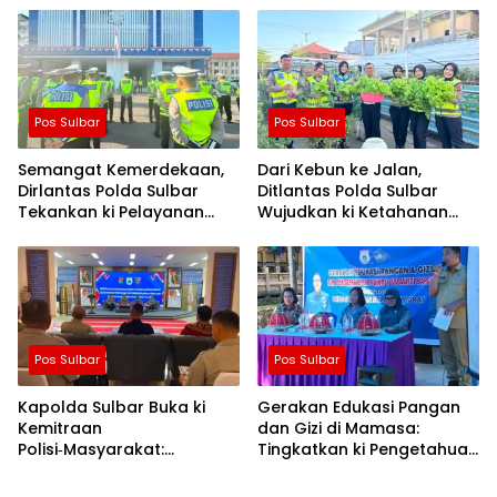
Sawah dan Mitigasi
Kekeringan
Pos Sulbar
Pos Sulbar
Semangat Kemerdekaan,
Dari Kebun ke Jalan,
Dirlantas Polda Sulbar
Ditlantas Polda Sulbar
Tekankan ki Pelayanan
Wujudkan ki Ketahanan
yang Lebih Humanis dan
Pangan Lewat Aksi Berbagi
Menyentuh Hati
untuk Masyarakat
Pos Sulbar
Pos Sulbar
Kapolda Sulbar Buka ki
Gerakan Edukasi Pangan
Kemitraan
dan Gizi di Mamasa:
Polisi‑Masyarakat:
Tingkatkan ki Pengetahuan
Bersama Putus Rantai
dan Keterampilan
Penularan TBC
Keluarga dalam