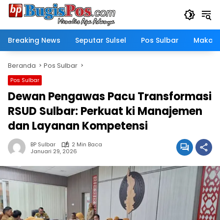
Langsung
ke
konten
Breaking News
Seputar Sulsel
Pos Sulbar
Makass
Beranda
Pos Sulbar
Pos Sulbar
Dewan Pengawas Pacu Transformasi
RSUD Sulbar: Perkuat ki Manajemen
dan Layanan Kompetensi
BP Sulbar
2 Min Baca
Januari 29, 2026