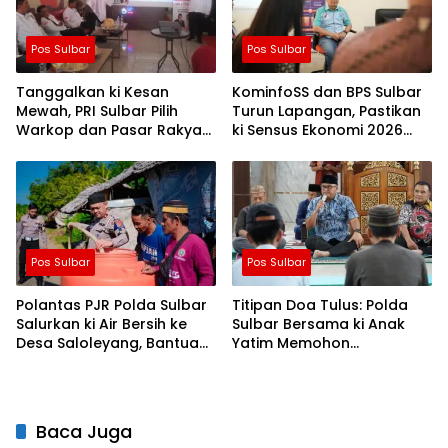
Pos Sulbar
Pos Sulbar
Tanggalkan ki Kesan
KominfoSS dan BPS Sulbar
Mewah, PRI Sulbar Pilih
Turun Lapangan, Pastikan
Warkop dan Pasar Rakyat
ki Sensus Ekonomi 2026
untuk Rayakan HUT Ke-1
Berjalan Nyaman dan
Akurat
Pos Sulbar
Pos Sulbar
Polantas PJR Polda Sulbar
Titipan Doa Tulus: Polda
Salurkan ki Air Bersih ke
Sulbar Bersama ki Anak
Desa Saloleyang, Bantuan
Yatim Memohon
Nyata di Tengah Musim
Keberkahan Keamanan
Kemarau
Negeri
Baca Juga