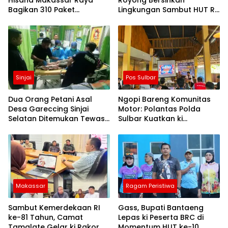
Hisana Makassar Raya
Royong Bersihkan
Bagikan 310 Paket
Lingkungan Sambut HUT RI
Makanan untuk Korban
ke-81
Kebakaran Tallo
Sinjai
Pos Sulbar
Dua Orang Petani Asal
Ngopi Bareng Komunitas
Desa Gareccing Sinjai
Motor: Polantas Polda
Selatan Ditemukan Tewas,
Sulbar Kuatkan ki
Diduga “Kennaki Strom
Semangat Merah Putih dan
Kasian”
Keselamatan
Makassar
Ragam Peristiwa
Sambut Kemerdekaan RI
Gass, Bupati Bantaeng
ke-81 Tahun, Camat
Lepas ki Peserta BRC di
Tamalate Gelar ki Rakor
Momentum HUT ke-10