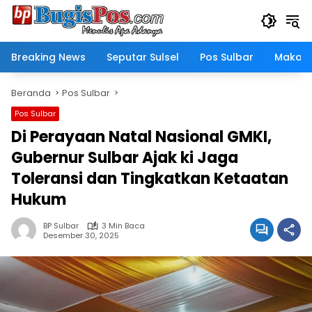
Langsung
ke
konten
Breaking News
Seputar Sulsel
Pos Sulbar
Makass
Beranda
Pos Sulbar
Pos Sulbar
Di Perayaan Natal Nasional GMKI,
Gubernur Sulbar Ajak ki Jaga
Toleransi dan Tingkatkan Ketaatan
Hukum
BP Sulbar
3 Min Baca
Desember 30, 2025