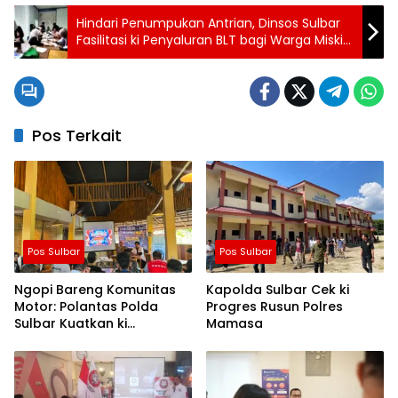
Hindari Penumpukan Antrian, Dinsos Sulbar
Fasilitasi ki Penyaluran BLT bagi Warga Miskin
Ekstrem
Pos Terkait
Pos Sulbar
Pos Sulbar
Ngopi Bareng Komunitas
Kapolda Sulbar Cek ki
Motor: Polantas Polda
Progres Rusun Polres
Sulbar Kuatkan ki
Mamasa
Semangat Merah Putih dan
Keselamatan