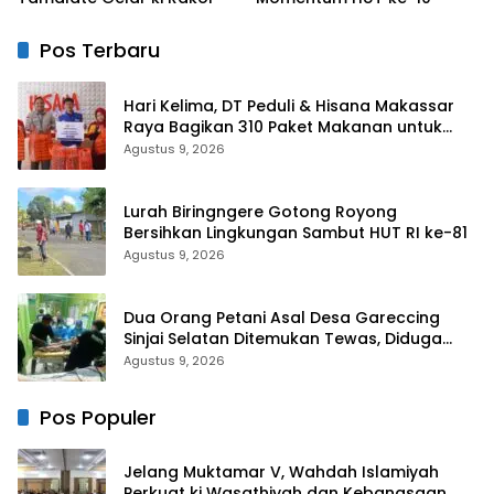
Pos Terbaru
Hari Kelima, DT Peduli & Hisana Makassar
Raya Bagikan 310 Paket Makanan untuk
Korban Kebakaran Tallo
Agustus 9, 2026
Lurah Biringngere Gotong Royong
Bersihkan Lingkungan Sambut HUT RI ke-81
Agustus 9, 2026
Dua Orang Petani Asal Desa Gareccing
Sinjai Selatan Ditemukan Tewas, Diduga
“Kennaki Strom Kasian”
Agustus 9, 2026
Pos Populer
Jelang Muktamar V, Wahdah Islamiyah
Perkuat ki Wasathiyah dan Kebangsaan