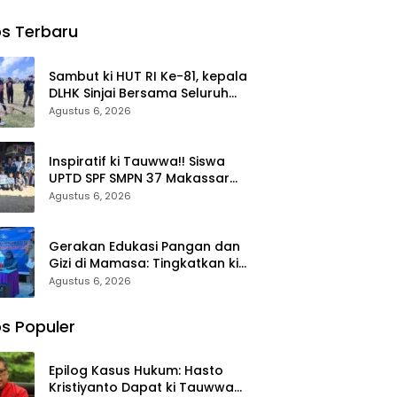
uaikan,
Perkuat ki
dan Evaluasi
Pemenuhan
parekr
Intervensi
Semester I
Gizi
s Terbaru
lbar
Gizi Terpadu
2026 untuk
kan ki
di Mamasa,
Optimalkan
apan
Wujudkan
ki Kinerja dan
Sambut ki HUT RI Ke-81, kepala
p
Generasi
Penyerapan
DLHK Sinjai Bersama Seluruh
tangka
Sulbar Maju
Anggaran
ASN Kerja Bakti di Alun-alun
Agustus 6, 2026
dan
Sejahtera
Inspiratif ki Tauwwa!! Siswa
UPTD SPF SMPN 37 Makassar
Gotong Royong Bantu Korban
Agustus 6, 2026
Kebakaran
Gerakan Edukasi Pangan dan
Gizi di Mamasa: Tingkatkan ki
Pengetahuan dan
Agustus 6, 2026
Keterampilan Keluarga dalam
Pemenuhan Gizi
s Populer
Epilog Kasus Hukum: Hasto
Kristiyanto Dapat ki Tauwwa