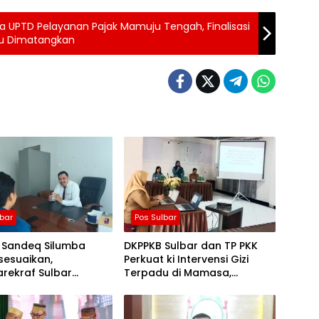
 UPTD Pelayanan Pajak Mamuju Tengah, Finalisasi
aru Dimatangkan
lbar
Pos Sulbar
 Sandeq Silumba
DKPPKB Sulbar dan TP PKK
sesuaikan,
Perkuat ki Intervensi Gizi
rekraf Sulbar
Terpadu di Mamasa,
n ki Persiapan Tetap
Wujudkan Generasi Sulbar
ngkan
Maju dan Sejahtera