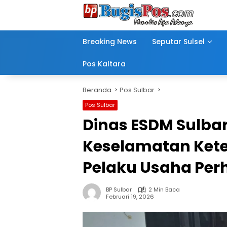
Langsung
ke
konten
Breaking News
Seputar Sulsel
Pos Kaltara
Beranda
Pos Sulbar
Pos Sulbar
Dinas ESDM Sulbar 
Keselamatan Kete
Pelaku Usaha Per
BP Sulbar
2 Min Baca
Februari 19, 2026