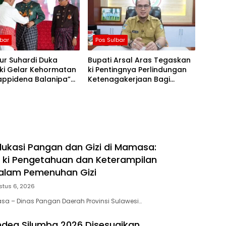
lbar
Pos Sulbar
ur Suhardi Duka
Bupati Arsal Aras Tegaskan
 ki Gelar Kehormatan
ki Pentingnya Perlindungan
appidena Balanipa”
Ketenagakerjaan Bagi
erapatan Adat
Seluruh Pekerja
pa
ukasi Pangan dan Gizi di Mamasa:
 ki Pengetahuan dan Keterampilan
alam Pemenuhan Gizi
stus 6, 2026
a – Dinas Pangan Daerah Provinsi Sulawesi…
deq Silumba 2026 Disesuaikan,