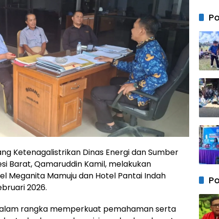
Dises
Dispo
Po
af Su
Pasti
Persi
Teta
Dima
n
dang Ketenagalistrikan Dinas Energi dan Sumber
esi Barat, Qamaruddin Kamil, melakukan
 Meganita Mamuju dan Hotel Pantai Indah
Po
ebruari 2026.
 dalam rangka memperkuat pemahaman serta