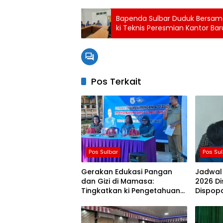
Bapenda Sulbar Duduk Bersama
ki Teknis Peresmian Kantor B
Pos Terkait
Pos Sulbar
Pos Su
Gerakan Edukasi Pangan
Jadwal
dan Gizi di Mamasa:
2026 Di
Tingkatkan ki Pengetahuan
Dispopa
dan Keterampilan Keluarga
Pastika
dalam Pemenuhan Gizi
Dimata