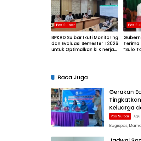
Pos Sulbar
Pos Su
BPKAD Sulbar Ikuti Monitoring
Gubern
dan Evaluasi Semester I 2026
Terima
untuk Optimalkan ki Kinerja
“Sulo T
dan Penyerapan Anggaran
dari K
Balani
Baca Juga
Gerakan Ed
Tingkatkan
Keluarga d
Pos Sulbar
Agu
Bugispos, Mamas
Jadwal San