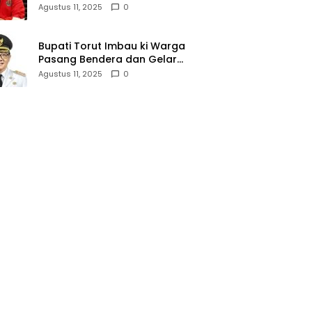
Amnesti Presiden
Agustus 11, 2025
0
Bupati Torut Imbau ki Warga
Pasang Bendera dan Gelar
Lomba 17 Agustus
Agustus 11, 2025
0