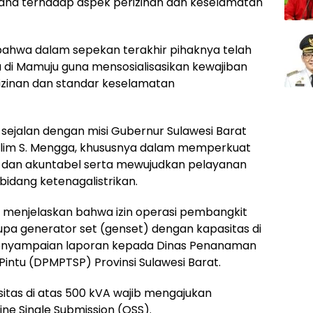
aha terhadap aspek perizinan dan keselamatan
hwa dalam sepekan terakhir pihaknya telah
di Mamuju guna mensosialisasikan kewajiban
zinan dan standar keselamatan
sejalan dengan misi Gubernur Sulawesi Barat
alim S. Mengga, khususnya dalam memperkuat
k dan akuntabel serta mewujudkan pelayanan
bidang ketenagalistrikan.
menjelaskan bahwa izin operasi pembangkit
erupa generator set (genset) dengan kapasitas di
penyampaian laporan kepada Dinas Penanaman
intu (DPMPTSP) Provinsi Sulawesi Barat.
itas di atas 500 kVA wajib mengajukan
ine Single Submission (OSS).