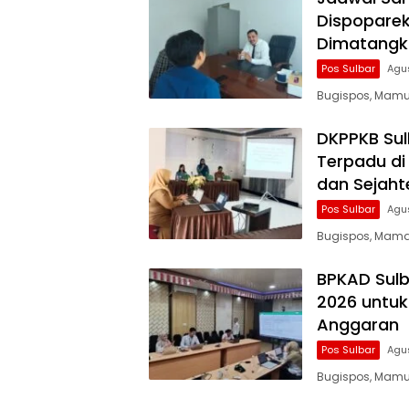
Dispoparek
Dimatangk
Pos Sulbar
Agu
Bugispos, Mamuj
DKPPKB Sulb
Terpadu di
dan Sejaht
Pos Sulbar
Agu
Bugispos, Mamas
BPKAD Sulba
2026 untuk
Anggaran
Pos Sulbar
Agu
Bugispos, Mamu