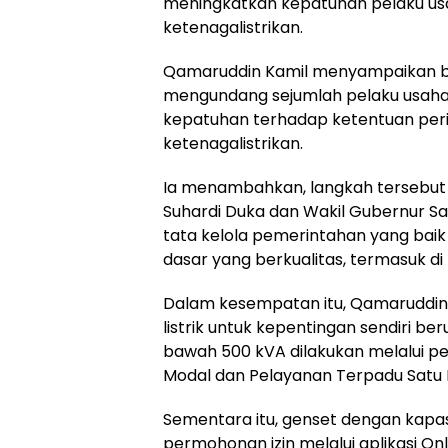
meningkatkan kepatuhan pelaku us
ketenagalistrikan.
Qamaruddin Kamil menyampaikan ba
mengundang sejumlah pelaku usaha 
kepatuhan terhadap ketentuan peri
ketenagalistrikan.
Ia menambahkan, langkah tersebut 
Suhardi Duka dan Wakil Gubernur S
tata kelola pemerintahan yang bai
dasar yang berkualitas, termasuk di 
Dalam kesempatan itu, Qamaruddin 
listrik untuk kepentingan sendiri b
bawah 500 kVA dilakukan melalui 
Modal dan Pelayanan Terpadu Satu P
Sementara itu, genset dengan kapas
permohonan izin melalui aplikasi Onl