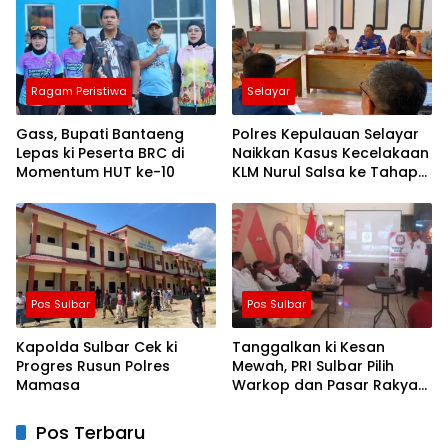
Ragam Peristiwa
Selayar
Gass, Bupati Bantaeng
Polres Kepulauan Selayar
Lepas ki Peserta BRC di
Naikkan Kasus Kecelakaan
Momentum HUT ke-10
KLM Nurul Salsa ke Tahap
Penyidikan
Pos Sulbar
Pos Sulbar
Kapolda Sulbar Cek ki
Tanggalkan ki Kesan
Progres Rusun Polres
Mewah, PRI Sulbar Pilih
Mamasa
Warkop dan Pasar Rakyat
untuk Rayakan HUT Ke-1
Pos Terbaru