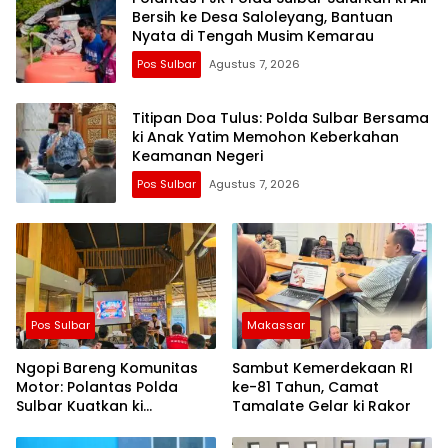
Bersih ke Desa Saloleyang, Bantuan
Nyata di Tengah Musim Kemarau
Pos Sulbar
Agustus 7, 2026
Titipan Doa Tulus: Polda Sulbar Bersama
ki Anak Yatim Memohon Keberkahan
Keamanan Negeri
Pos Sulbar
Agustus 7, 2026
Pos Sulbar
Makassar
Ngopi Bareng Komunitas
Sambut Kemerdekaan RI
Motor: Polantas Polda
ke-81 Tahun, Camat
Sulbar Kuatkan ki
Tamalate Gelar ki Rakor
Semangat Merah Putih dan
Keselamatan