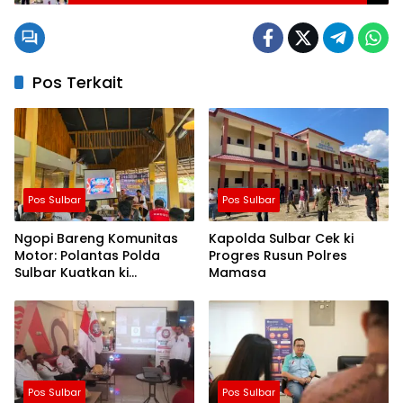
Pos Terkait
Pos Sulbar
Pos Sulbar
Ngopi Bareng Komunitas
Kapolda Sulbar Cek ki
Motor: Polantas Polda
Progres Rusun Polres
Sulbar Kuatkan ki
Mamasa
Semangat Merah Putih dan
Keselamatan
Pos Sulbar
Pos Sulbar