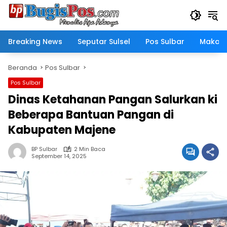
Langsung
ke
konten
Breaking News
Seputar Sulsel
Pos Sulbar
Makass
Beranda
Pos Sulbar
Pos Sulbar
Dinas Ketahanan Pangan Salurkan ki
Beberapa Bantuan Pangan di
Kabupaten Majene
BP Sulbar
2 Min Baca
September 14, 2025