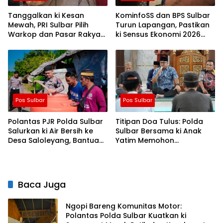
Tanggalkan ki Kesan
KominfoSS dan BPS Sulbar
Mewah, PRI Sulbar Pilih
Turun Lapangan, Pastikan
Warkop dan Pasar Rakyat
ki Sensus Ekonomi 2026
untuk Rayakan HUT Ke-1
Berjalan Nyaman dan
Akurat
Pos Sulbar
Pos Sulbar
Polantas PJR Polda Sulbar
Titipan Doa Tulus: Polda
Salurkan ki Air Bersih ke
Sulbar Bersama ki Anak
Desa Saloleyang, Bantuan
Yatim Memohon
Nyata di Tengah Musim
Keberkahan Keamanan
Kemarau
Negeri
Baca Juga
Ngopi Bareng Komunitas Motor:
Polantas Polda Sulbar Kuatkan ki