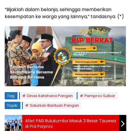
“Bijaklah dalam belanja, sehingga memberikan
kesempatan ke warga yang lainnya,” tandasnya. (*)
Tag:
Dinas Ketahana Pangan
Pemprov Sulbar
Topik:
Salurkan Bantuan Pangan
Atlet PASI Bulukumba Masuk 3 Besar Tauwwa
di Pra Porprov