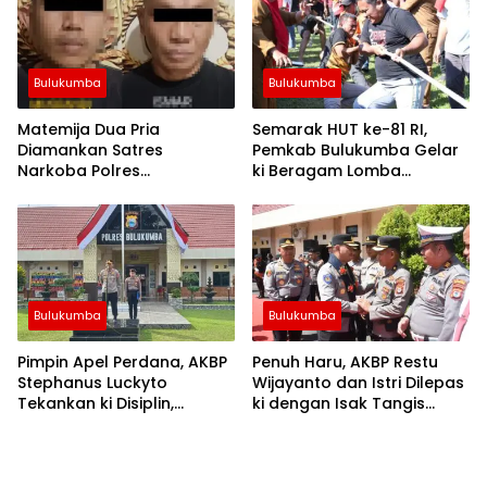
Bulukumba
Bulukumba
Matemija Dua Pria
Semarak HUT ke-81 RI,
Diamankan Satres
Pemkab Bulukumba Gelar
Narkoba Polres
ki Beragam Lomba
Bulukumba, Turut Disita
Tradisional hingga
Satu Sachet Diduga Sabu.
Olahraga
Bulukumba
Bulukumba
Pimpin Apel Perdana, AKBP
Penuh Haru, AKBP Restu
Stephanus Luckyto
Wijayanto dan Istri Dilepas
Tekankan ki Disiplin,
ki dengan Isak Tangis
Kebersihan, dan Kecintaan
Personel Polres Bulukumba
Terhadap Organisasi