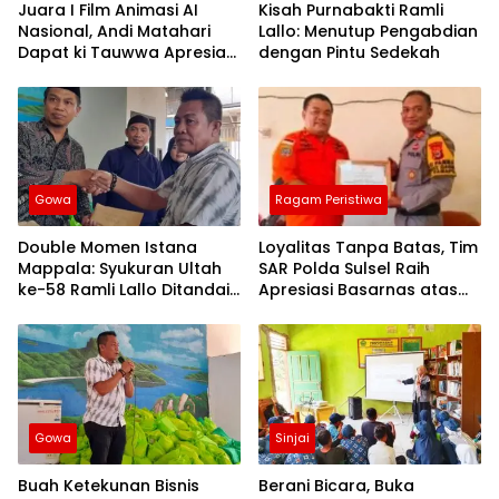
Juara I Film Animasi AI
Kisah Purnabakti Ramli
Nasional, Andi Matahari
Lallo: Menutup Pengabdian
Dapat ki Tauwwa Apresiasi
dengan Pintu Sedekah
Dari Kapolres Bulukumba
Gowa
Ragam Peristiwa
Double Momen Istana
Loyalitas Tanpa Batas, Tim
Mappala: Syukuran Ultah
SAR Polda Sulsel Raih
ke-58 Ramli Lallo Ditandai
Apresiasi Basarnas atas
Aksi Berbagi Rumah
Evakuasi ATR 42
Ibadah
Gowa
Sinjai
Buah Ketekunan Bisnis
Berani Bicara, Buka