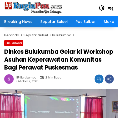
Langsung
ke
konten
Breaking News
Seputar Sulsel
Pos Sulbar
Makass
Beranda
Seputar Sulsel
Bulukumba
Bulukumba
Dinkes Bulukumba Gelar ki Workshop
Asuhan Keperawatan Komunitas
Bagi Perawat Puskesmas
BP Bulukumba
2 Min Baca
Oktober 2, 2025