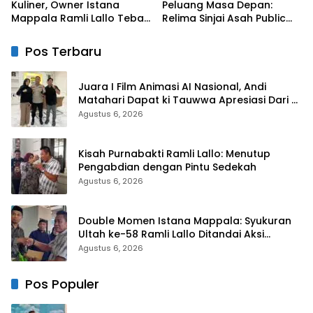
Kuliner, Owner Istana
Peluang Masa Depan:
Mappala Ramli Lallo Tebar
Relima Sinjai Asah Public
520 Paket Sembako di
Speaking Siswa di MTs
Gowa
Nurul Izzah Kalamisu
Pos Terbaru
Juara I Film Animasi AI Nasional, Andi
Matahari Dapat ki Tauwwa Apresiasi Dari
Kapolres Bulukumba
Agustus 6, 2026
Kisah Purnabakti Ramli Lallo: Menutup
Pengabdian dengan Pintu Sedekah
Agustus 6, 2026
Double Momen Istana Mappala: Syukuran
Ultah ke-58 Ramli Lallo Ditandai Aksi
Berbagi Rumah Ibadah
Agustus 6, 2026
Pos Populer