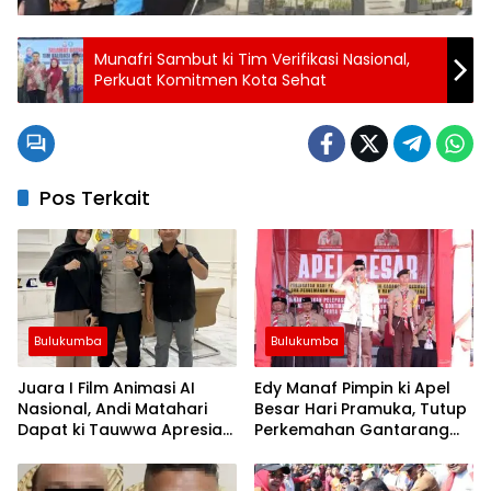
Munafri Sambut ki Tim Verifikasi Nasional,
Perkuat Komitmen Kota Sehat
Pos Terkait
Bulukumba
Bulukumba
Juara I Film Animasi AI
Edy Manaf Pimpin ki Apel
Nasional, Andi Matahari
Besar Hari Pramuka, Tutup
Dapat ki Tauwwa Apresiasi
Perkemahan Gantarang
Dari Kapolres Bulukumba
dan Lepas Kontingen
Jamnas XII 2026