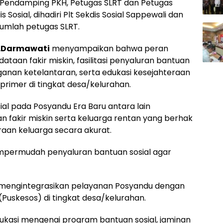
ti Pendamping PKH, Petugas SLRT dan Petugas
s Sosial, dihadiri Plt Sekdis Sosial Sappewali dan
umlah petugas SLRT.
.Darmawati
menyampaikan bahwa peran
dataan fakir miskin, fasilitasi penyaluran bantuan
ganan ketelantaran, serta edukasi kesejahteraan
rimer di tingkat desa/kelurahan.
al pada Posyandu Era Baru antara lain
n fakir miskin serta keluarga rentan yang berhak
aan keluarga secara akurat.
mempermudah penyaluran bantuan sosial agar
 mengintegrasikan pelayanan Posyandu dengan
(Puskesos) di tingkat desa/kelurahan.
ukasi mengenai program bantuan sosial, jaminan