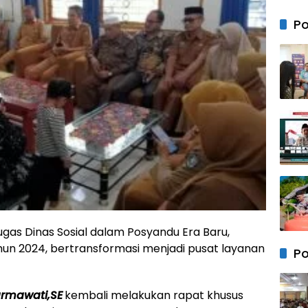
Bersa
Anak 
Po
Mem
Kebe
Keam
Neger
tugas Dinas Sosial dalam Posyandu Era Baru,
un 2024, bertransformasi menjadi pusat layanan
Po
armawati,SE
kembali melakukan rapat khusus