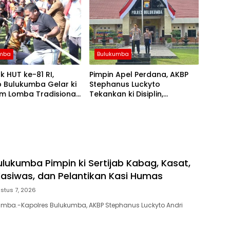
umba
Bulukumba
 HUT ke-81 RI,
Pimpin Apel Perdana, AKBP
 Bulukumba Gelar ki
Stephanus Luckyto
m Lomba Tradisional
Tekankan ki Disiplin,
 Olahraga
Kebersihan, dan Kecintaan
Terhadap Organisasi
ulukumba Pimpin ki Sertijab Kabag, Kasat,
Kasiwas, dan Pelantikan Kasi Humas
stus 7, 2026
umba.-Kapolres Bulukumba, AKBP Stephanus Luckyto Andri