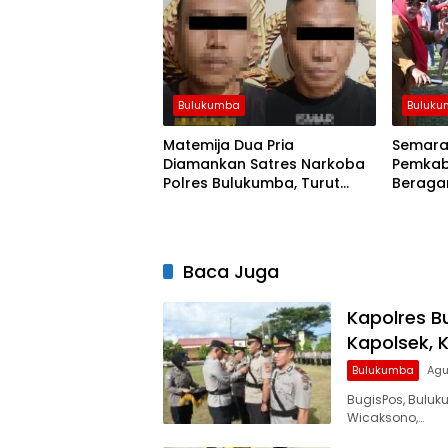
Bulukumba
Buluk
Matemija Dua Pria
Semarak
Diamankan Satres Narkoba
Pemkab
Polres Bulukumba, Turut
Beraga
Disita Satu Sachet Diduga
hingga
Sabu.
Baca Juga
Kapolres B
Kapolsek, 
Bulukumba
Agu
BugisPos, Buluk
Wicaksono,…