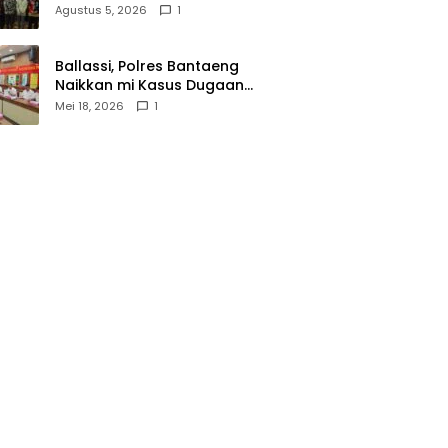
Wasathiyah dan Kebangsaan
Agustus 5, 2026
1
Ballassi, Polres Bantaeng
Naikkan mi Kasus Dugaan
Korupsi PDAM ke Penyidikan
Mei 18, 2026
1