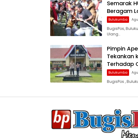
Semarak HU
Beragam Lo
Bulukumba
Agu
BugisPos, Bulu
Ulang…
Pimpin Ape
Tekankan ki
Terhadap O
Bulukumba
Agu
BugisPos , Bulu