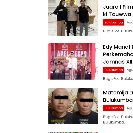
Juara I Fil
ki Tauwwa 
Bulukumba
Agu
BugisPos, Buluk
Edy Manaf 
Perkemaha
Jamnas XII
Bulukumba
Agu
BugisPos, Buluk
Matemija D
Bulukumba,
Bulukumba
Agu
BugisPos, Buluk
Bulukumba…