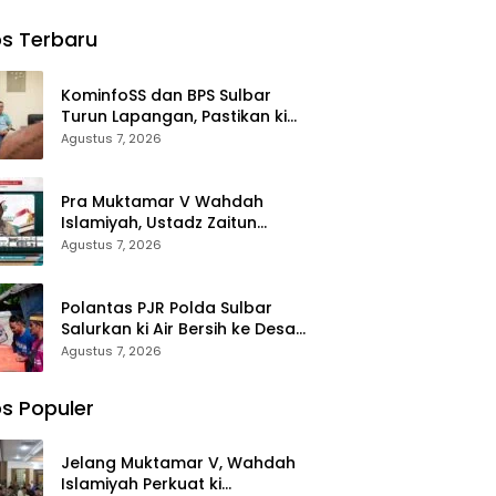
ma ki
Sertijab
Waris
Perjalanan
Yatim
Kabag,
Korban di
Dakwah
s Terbaru
ohon
Kasat,
Morowali
rkahan
Kapolsek,
Terima
anan
Kasiwas, dan
Santunan
KominfoSS dan BPS Sulbar
i
Pelantikan
Kematian
Turun Lapangan, Pastikan ki
Kasi Humas
dari BPJS
Sensus Ekonomi 2026 Berjalan
Agustus 7, 2026
Ketenagakerj
Nyaman dan Akurat
aan
Pra Muktamar V Wahdah
Islamiyah, Ustadz Zaitun
Rasmin: Momentum Perkuat
Agustus 7, 2026
Konsolidasi dan Evaluasi
Perjalanan Dakwah
Polantas PJR Polda Sulbar
Salurkan ki Air Bersih ke Desa
Saloleyang, Bantuan Nyata di
Agustus 7, 2026
Tengah Musim Kemarau
s Populer
Jelang Muktamar V, Wahdah
Islamiyah Perkuat ki