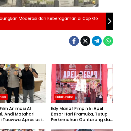
Gaungkan Moderasi dan Keberagaman di Cap Go
umba
Bulukumba
 Film Animasi AI
Edy Manaf Pimpin ki Apel
l, Andi Matahari
Besar Hari Pramuka, Tutup
i Tauwwa Apresiasi
Perkemahan Gantarang dan
apolres Bulukumba
Lepas Kontingen Jamnas XII
2026