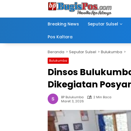
Langsung
ke
konten
Breaking News
Seputar Sulsel
Pos Kaltara
Beranda
Seputar Sulsel
Bulukumba
Bulukumba
Dinsos Bulukumba L
Dikegiatan Posya
BP Bulukumba
2 Min Baca
Maret 3, 2026