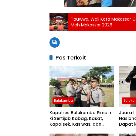
Tauwwa, Wali Kota Makassar 
Meh Makassar 2026
Pos Terkait
Bulukumba
Buluk
Kapolres Bulukumba Pimpin
Juara I
ki Sertijab Kabag, Kasat,
Nasiona
Kapolsek, Kasiwas, dan
Dapat k
Pelantikan Kasi Humas
Dari K