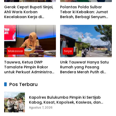
Gerak Cepat Bupati Sinjai,
Polantas Polda Sulbar
Ahli Waris Korban
Tebar ki Kebaikan: Jumat
Kecelakaan Kerja di
Berkah, Berbagi Senyum
Morowali Terima Santunan
dan Peduli Sepenuh Hati
BPJS Ketenagakerjaan
Makassar
Sinjai
Tauwwa, Ketua DWP
Unik Tauwwa! Hanya Satu
Tamalate Pimpin Rakor
Rumah yang Pasang
untuk Perkuat Administrasi
Bendera Merah Putih di
dan Evaluasi Program
Blok J BTN Lappa Mas 1
Sinjai
Pos Terbaru
Kapolres Bulukumba Pimpin ki Sertijab
Kabag, Kasat, Kapolsek, Kasiwas, dan
Pelantikan Kasi Humas
Agustus 7, 2026