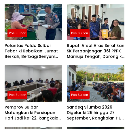
Pos Sulbar
Pos Sulbar
Polantas Polda Sulbar
Bupati Arsal Aras Serahkan
Tebar ki Kebaikan: Jumat
SK Perpanjangan 361 PPPK
Berkah, Berbagi Senyum
Mamuju Tengah, Dorong ki
dan Peduli Sepenuh Hati
Kebijakan Belanja Pegawai
Lebih Fleksibel
Pos Sulbar
Pos Sulbar
Pemprov Sulbar
Sandeq Silumba 2026
Matangkan ki Persiapan
Digelar ki 26 hingga 27
Hari Jadi ke-22, Rangkaian
September, Rangkaian HUT
Kegiatan Libatkan
Sulbar
Masyarakat