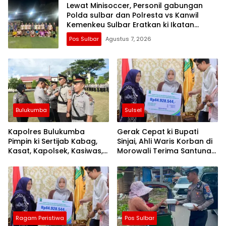
Lewat Minisoccer, Personil gabungan
Polda sulbar dan Polresta vs Kanwil
Kemenkeu Sulbar Eratkan ki Ikatan
Persaudaraan
Pos Sulbar
Agustus 7, 2026
Bulukumba
Sulsel
Kapolres Bulukumba
Gerak Cepat ki Bupati
Pimpin ki Sertijab Kabag,
Sinjai, Ahli Waris Korban di
Kasat, Kapolsek, Kasiwas,
Morowali Terima Santunan
dan Pelantikan Kasi Humas
Kematian dari BPJS
Ketenagakerjaan
Ragam Peristiwa
Pos Sulbar