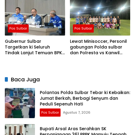
Pos Sulbar
Pos Sulbar
Gubernur Sulbar
Lewat Minisoccer, Personil
Targetkan ki Seluruh
gabungan Polda sulbar
Tindak Lanjut Temuan BPK
dan Polresta vs Kanwil
Tuntas 11 Agustus 2026
Kemenkeu Sulbar Eratkan
ki Ikatan Persaudaraan
Baca Juga
Polantas Polda Sulbar Tebar ki Kebaikan:
Jumat Berkah, Berbagi Senyum dan
Peduli Sepenuh Hati
Pos Sulbar
Agustus 7, 2026
Bupati Arsal Aras Serahkan SK
Perpanjangan 361 PPPK Mamuju Tengah,