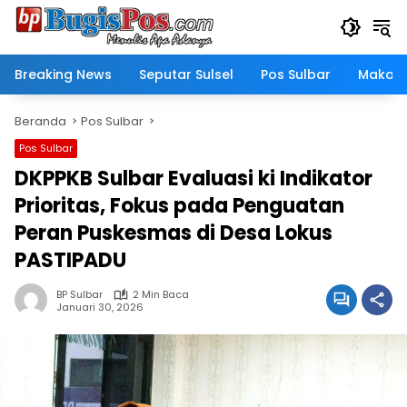
Langsung
ke
konten
Breaking News
Seputar Sulsel
Pos Sulbar
Makass
Beranda
Pos Sulbar
Pos Sulbar
DKPPKB Sulbar Evaluasi ki Indikator
Prioritas, Fokus pada Penguatan
Peran Puskesmas di Desa Lokus
PASTIPADU
BP Sulbar
2 Min Baca
Januari 30, 2026