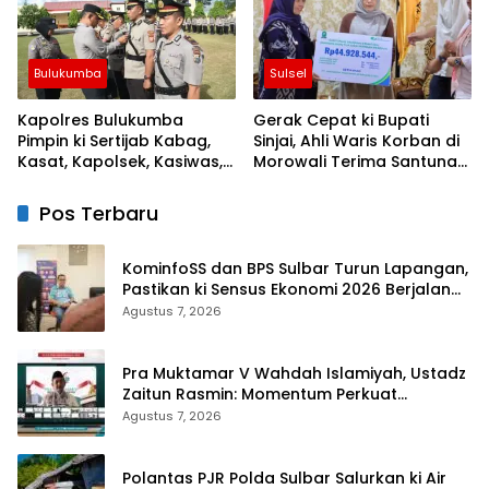
Bulukumba
Sulsel
Kapolres Bulukumba
Gerak Cepat ki Bupati
Pimpin ki Sertijab Kabag,
Sinjai, Ahli Waris Korban di
Kasat, Kapolsek, Kasiwas,
Morowali Terima Santunan
dan Pelantikan Kasi Humas
Kematian dari BPJS
Ketenagakerjaan
Pos Terbaru
KominfoSS dan BPS Sulbar Turun Lapangan,
Pastikan ki Sensus Ekonomi 2026 Berjalan
Nyaman dan Akurat
Agustus 7, 2026
Pra Muktamar V Wahdah Islamiyah, Ustadz
Zaitun Rasmin: Momentum Perkuat
Konsolidasi dan Evaluasi Perjalanan
Agustus 7, 2026
Dakwah
Polantas PJR Polda Sulbar Salurkan ki Air