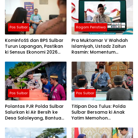
Pos Sulbar
Ragam Peristiwa
KominfoSS dan BPS Sulbar
Pra Muktamar V Wahdah
Turun Lapangan, Pastikan
Islamiyah, Ustadz Zaitun
ki Sensus Ekonomi 2026
Rasmin: Momentum
Berjalan Nyaman dan
Perkuat Konsolidasi dan
Akurat
Evaluasi Perjalanan
Dakwah
Pos Sulbar
Pos Sulbar
Polantas PJR Polda Sulbar
Titipan Doa Tulus: Polda
Salurkan ki Air Bersih ke
Sulbar Bersama ki Anak
Desa Saloleyang, Bantuan
Yatim Memohon
Nyata di Tengah Musim
Keberkahan Keamanan
Kemarau
Negeri