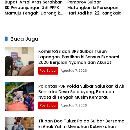
Bupati Arsal Aras Serahkan
Pemprov Sulbar
SK Perpanjangan 361 PPPK
Matangkan ki Persiapan
Mamuju Tengah, Dorong ki
Hari Jadi ke-22, Rangkaian
Kebijakan Belanja Pegawai
Kegiatan Libatkan
Lebih Fleksibel
Masyarakat
Baca Juga
KominfoSS dan BPS Sulbar Turun
Lapangan, Pastikan ki Sensus Ekonomi
2026 Berjalan Nyaman dan Akurat
Pos Sulbar
Agustus 7, 2026
Polantas PJR Polda Sulbar Salurkan ki Air
Bersih ke Desa Saloleyang, Bantuan
Nyata di Tengah Musim Kemarau
Pos Sulbar
Agustus 7, 2026
Titipan Doa Tulus: Polda Sulbar Bersama
ki Anak Yatim Memohon Keberkahan