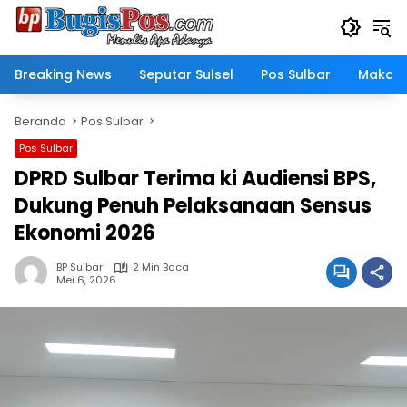
Langsung
ke
konten
Breaking News
Seputar Sulsel
Pos Sulbar
Makass
Beranda
Pos Sulbar
Pos Sulbar
DPRD Sulbar Terima ki Audiensi BPS,
Dukung Penuh Pelaksanaan Sensus
Ekonomi 2026
BP Sulbar
2 Min Baca
Mei 6, 2026