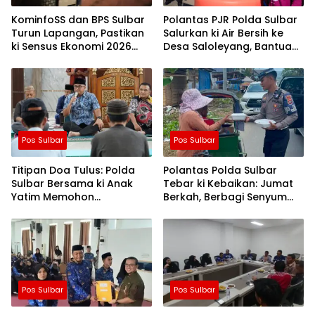
KominfoSS dan BPS Sulbar
Polantas PJR Polda Sulbar
Turun Lapangan, Pastikan
Salurkan ki Air Bersih ke
ki Sensus Ekonomi 2026
Desa Saloleyang, Bantuan
Berjalan Nyaman dan
Nyata di Tengah Musim
Akurat
Kemarau
Pos Sulbar
Pos Sulbar
Titipan Doa Tulus: Polda
Polantas Polda Sulbar
Sulbar Bersama ki Anak
Tebar ki Kebaikan: Jumat
Yatim Memohon
Berkah, Berbagi Senyum
Keberkahan Keamanan
dan Peduli Sepenuh Hati
Negeri
Pos Sulbar
Pos Sulbar