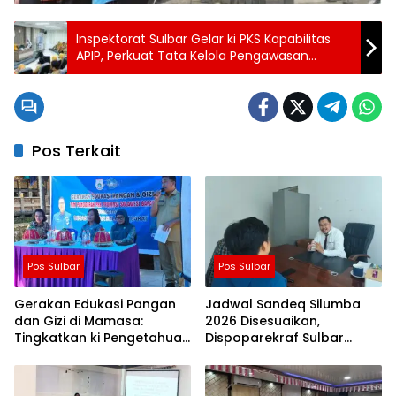
Inspektorat Sulbar Gelar ki PKS Kapabilitas
APIP, Perkuat Tata Kelola Pengawasan
Daerah
Pos Terkait
Pos Sulbar
Pos Sulbar
Gerakan Edukasi Pangan
Jadwal Sandeq Silumba
dan Gizi di Mamasa:
2026 Disesuaikan,
Tingkatkan ki Pengetahuan
Dispoparekraf Sulbar
dan Keterampilan
Pastikan ki Persiapan
Keluarga dalam
Tetap Dimatangkan
Pemenuhan Gizi