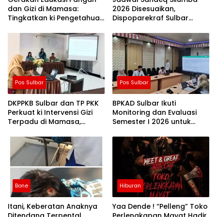
dan Gizi di Mamasa:
2026 Disesuaikan,
Tingkatkan ki Pengetahuan
Dispoparekraf Sulbar
dan Keterampilan
Pastikan ki Persiapan
Keluarga dalam
Tetap Dimatangkan
Pemenuhan Gizi
Pos Sulbar
Pos Sulbar
DKPPKB Sulbar dan TP PKK
BPKAD Sulbar Ikuti
Perkuat ki Intervensi Gizi
Monitoring dan Evaluasi
Terpadu di Mamasa,
Semester I 2026 untuk
Wujudkan Generasi Sulbar
Optimalkan ki Kinerja dan
Maju dan Sejahtera
Penyerapan Anggaran
Bone
Hiburan
Itani, Keberatan Anaknya
Yaa Dende ! “Pelleng” Toko
Ditendang Terpental
Perlengkapan Mayat Hadir