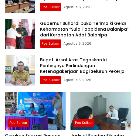
Anggaran
Pos Sulbar
Agustus 6, 2026
Gubernur Suhardi Duka Terima ki Gelar
Kehormatan “Sulo Tappidena Balanipa”
dari Kerapatan Adat Balanipa
Pos Sulbar
Agustus 5, 2026
Bupati Arsal Aras Tegaskan ki
Pentingnya Perlindungan
Ketenagakerjaan Bagi Seluruh Pekerja
Pos Sulbar
Agustus 5, 2026
Pos Sulbar
Pos Sulbar
Gerakan Edukasi Pangan
Jadwal Sandeq Silumba