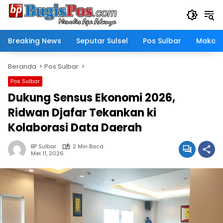
Langsung
ke
konten
Breaking News
Seputar Sulsel
Pos Sulbar
Makass
Beranda
Pos Sulbar
Pos Sulbar
Dukung Sensus Ekonomi 2026,
Ridwan Djafar Tekankan ki
Kolaborasi Data Daerah
BP Sulbar
2 Min Baca
Mei 11, 2026