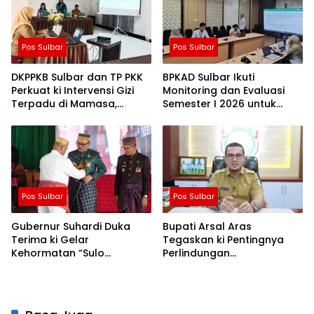
Pos Sulbar
Pos Sulbar
DKPPKB Sulbar dan TP PKK
BPKAD Sulbar Ikuti
Perkuat ki Intervensi Gizi
Monitoring dan Evaluasi
Terpadu di Mamasa,
Semester I 2026 untuk
Wujudkan Generasi Sulbar
Optimalkan ki Kinerja dan
Maju dan Sejahtera
Penyerapan Anggaran
Pos Sulbar
Pos Sulbar
Gubernur Suhardi Duka
Bupati Arsal Aras
Terima ki Gelar
Tegaskan ki Pentingnya
Kehormatan “Sulo
Perlindungan
Tappidena Balanipa” dari
Ketenagakerjaan Bagi
Kerapatan Adat Balanipa
Seluruh Pekerja