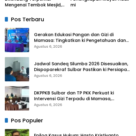
Mengenai Tembok Mesjid,
mi
Orang Tua Korban Lapor
Polisi
Pos Terbaru
Gerakan Edukasi Pangan dan Gizi di
Mamasa: Tingkatkan ki Pengetahuan dan
Keterampilan Keluarga dalam Pemenuhan
Agustus 6, 2026
Gizi
Jadwal Sandeq Silumba 2026 Disesuaikan,
Dispoparekraf Sulbar Pastikan ki Persiapan
Tetap Dimatangkan
Agustus 6, 2026
DKPPKB Sulbar dan TP PKK Perkuat ki
Intervensi Gizi Terpadu di Mamasa,
Wujudkan Generasi Sulbar Maju dan
Agustus 6, 2026
Sejahtera
Pos Populer
Epilog Kasus Hukum: Hasto Kristiyanto