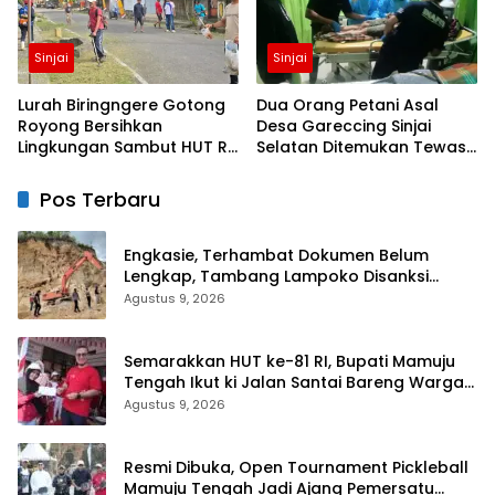
Sinjai
Sinjai
Lurah Biringngere Gotong
Dua Orang Petani Asal
Royong Bersihkan
Desa Gareccing Sinjai
Lingkungan Sambut HUT RI
Selatan Ditemukan Tewas,
ke-81
Diduga “Kennaki Strom
Kasian”
Pos Terbaru
Engkasie, Terhambat Dokumen Belum
Lengkap, Tambang Lampoko Disanksi
Sementara Untuk Tidak Operasional
Agustus 9, 2026
Semarakkan HUT ke-81 RI, Bupati Mamuju
Tengah Ikut ki Jalan Santai Bareng Warga
Karossa
Agustus 9, 2026
Resmi Dibuka, Open Tournament Pickleball
Mamuju Tengah Jadi Ajang Pemersatu