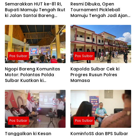
Semarakkan HUT ke-81 RI,
Resmi Dibuka, Open
Bupati Mamuju Tengah Ikut
Tournament Pickleball
ki Jalan Santai Bareng
Mamuju Tengah Jadi Ajang
Warga Karossa
Pemersatu Antar daerah
Pos Sulbar
Pos Sulbar
Ngopi Bareng Komunitas
Kapolda Sulbar Cek ki
Motor: Polantas Polda
Progres Rusun Polres
Sulbar Kuatkan ki
Mamasa
Semangat Merah Putih dan
Keselamatan
Pos Sulbar
Pos Sulbar
Tanggalkan ki Kesan
KominfoSS dan BPS Sulbar