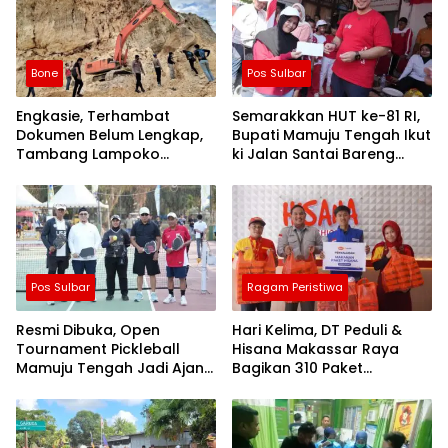
Bone
Pos Sulbar
Engkasie, Terhambat
Semarakkan HUT ke-81 RI,
Dokumen Belum Lengkap,
Bupati Mamuju Tengah Ikut
Tambang Lampoko
ki Jalan Santai Bareng
Disanksi Sementara Untuk
Warga Karossa
Tidak Operasional
Pos Sulbar
Ragam Peristiwa
Resmi Dibuka, Open
Hari Kelima, DT Peduli &
Tournament Pickleball
Hisana Makassar Raya
Mamuju Tengah Jadi Ajang
Bagikan 310 Paket
Pemersatu Antar daerah
Makanan untuk Korban
Kebakaran Tallo