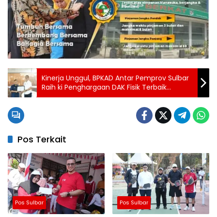
Kinerja Unggul, BPKAD Antar Pemprov Sulbar
Raih ki Penghargaan DAK Fisik Terbaik
Tingkat KPPN
Pos Terkait
Pos Sulbar
Pos Sulbar