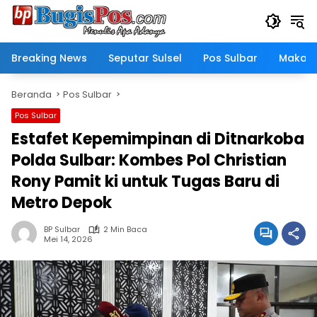
Langsung
ke
konten
Breaking News
Seputar Sulsel
Pos Sulbar
Makass
Beranda
Pos Sulbar
Pos Sulbar
Estafet Kepemimpinan di Ditnarkoba
Polda Sulbar: Kombes Pol Christian
Rony Pamit ki untuk Tugas Baru di
Metro Depok
BP Sulbar
2 Min Baca
Mei 14, 2026