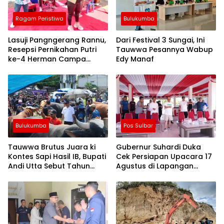
Ragam Peristiwa
Bulukumba
Lasuji Pangngerang Rannu,
Dari Festival 3 Sungai, Ini
Resepsi Pernikahan Putri
Tauwwa Pesannya Wabup
ke-4 Herman Campa
Edy Manaf
Dihadiri Seniman
Bulukumba
Pos Sulbar
Tauwwa Brutus Juara ki
Gubernur Suhardi Duka
Kontes Sapi Hasil IB, Bupati
Cek Persiapan Upacara 17
Andi Utta Sebut Tahun
Agustus di Lapangan
Depan Kita Bikin Skala
Ahmad Kirang, Capai 80
Lebih Besar
Persen