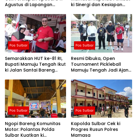
Agustus di Lapangan
ki Sinergi dan Kesiapan
Ahmad Kirang, Capai 80
Jaga Kamtibmas di
Persen
Wilayah
Pos Sulbar
Pos Sulbar
Semarakkan HUT ke-81 RI,
Resmi Dibuka, Open
Bupati Mamuju Tengah Ikut
Tournament Pickleball
ki Jalan Santai Bareng
Mamuju Tengah Jadi Ajang
Warga Karossa
Pemersatu Antar daerah
Pos Sulbar
Pos Sulbar
Ngopi Bareng Komunitas
Kapolda Sulbar Cek ki
Motor: Polantas Polda
Progres Rusun Polres
Sulbar Kuatkan ki
Mamasa