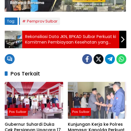
Tag:
Pemprov Sulbar
Rekonsiliasi Data JKN, BPKAD Sulbar Perkuat ki
Komitmen Pembiayaan Kesehatan yang
Akuntabel dan Tepat Sasaran
Pos Terkait
Pos Sulbar
Pos Sulbar
Gubernur Suhardi Duka
Kunjungan Kerja ke Polres
Cek Persiapan Upacara 17
Mamasa: Kapolda Perkuat