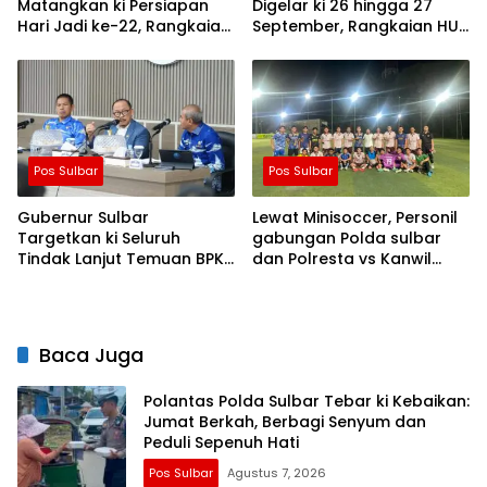
Matangkan ki Persiapan
Digelar ki 26 hingga 27
Hari Jadi ke-22, Rangkaian
September, Rangkaian HUT
Kegiatan Libatkan
Sulbar
Masyarakat
Pos Sulbar
Pos Sulbar
Gubernur Sulbar
Lewat Minisoccer, Personil
Targetkan ki Seluruh
gabungan Polda sulbar
Tindak Lanjut Temuan BPK
dan Polresta vs Kanwil
Tuntas 11 Agustus 2026
Kemenkeu Sulbar Eratkan
ki Ikatan Persaudaraan
Baca Juga
Polantas Polda Sulbar Tebar ki Kebaikan:
Jumat Berkah, Berbagi Senyum dan
Peduli Sepenuh Hati
Pos Sulbar
Agustus 7, 2026