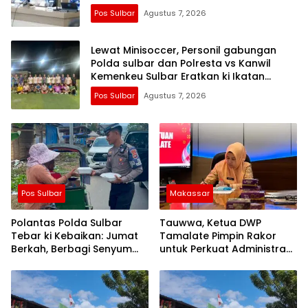
Pos Sulbar
Agustus 7, 2026
Lewat Minisoccer, Personil gabungan
Polda sulbar dan Polresta vs Kanwil
Kemenkeu Sulbar Eratkan ki Ikatan
Persaudaraan
Pos Sulbar
Agustus 7, 2026
Pos Sulbar
Makassar
Polantas Polda Sulbar
Tauwwa, Ketua DWP
Tebar ki Kebaikan: Jumat
Tamalate Pimpin Rakor
Berkah, Berbagi Senyum
untuk Perkuat Administrasi
dan Peduli Sepenuh Hati
dan Evaluasi Program