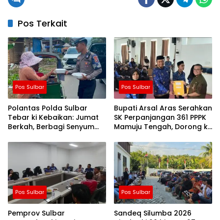
Pos Terkait
Pos Sulbar
Pos Sulbar
Polantas Polda Sulbar
Bupati Arsal Aras Serahkan
Tebar ki Kebaikan: Jumat
SK Perpanjangan 361 PPPK
Berkah, Berbagi Senyum
Mamuju Tengah, Dorong ki
dan Peduli Sepenuh Hati
Kebijakan Belanja Pegawai
Lebih Fleksibel
Pos Sulbar
Pos Sulbar
Pemprov Sulbar
Sandeq Silumba 2026