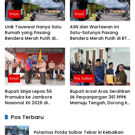
Sinjai
Sinjai
Unik Tauwwa! Hanya Satu
ASN dan Wartawan Ini
Rumah yang Pasang
Satu-Satunya Pasang
Bendera Merah Putih di
Bendera Merah Putih di BTN
Blok J BTN Lappa Mas 1
Lappa Mas 1 Sinjai
Sinjai
Sinjai
Pos Sulbar
Bupati Sinjai Lepas 56
Bupati Arsal Aras Serahkan
Pramuka ke Jambore
SK Perpanjangan 361 PPPK
Nasional XII 2026 di
Mamuju Tengah, Dorong ki
Cibubur
Kebijakan Belanja Pegawai
Lebih Fleksibel
Pos Terbaru
Polantas Polda Sulbar Tebar ki Kebaikan: