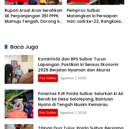
Bupati Arsal Aras Serahkan
Pemprov Sulbar
SK Perpanjangan 361 PPPK
Matangkan ki Persiapan
Mamuju Tengah, Dorong ki
Hari Jadi ke-22, Rangkaian
Kebijakan Belanja Pegawai
Kegiatan Libatkan
Lebih Fleksibel
Masyarakat
Baca Juga
KominfoSS dan BPS Sulbar Turun
Lapangan, Pastikan ki Sensus Ekonomi
2026 Berjalan Nyaman dan Akurat
Pos Sulbar
Agustus 7, 2026
Polantas PJR Polda Sulbar Salurkan ki Air
Bersih ke Desa Saloleyang, Bantuan
Nyata di Tengah Musim Kemarau
Pos Sulbar
Agustus 7, 2026
Titipan Doa Tulus: Polda Sulbar Bersama