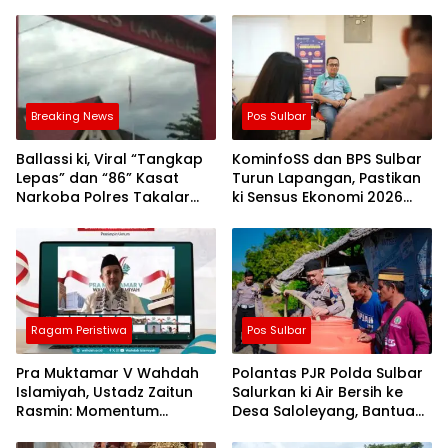
Breaking News
Pos Sulbar
Ballassi ki, Viral “Tangkap
KominfoSS dan BPS Sulbar
Lepas” dan “86” Kasat
Turun Lapangan, Pastikan
Narkoba Polres Takalar
ki Sensus Ekonomi 2026
Sebut Hoax
Berjalan Nyaman dan
Akurat
Ragam Peristiwa
Pos Sulbar
Pra Muktamar V Wahdah
Polantas PJR Polda Sulbar
Islamiyah, Ustadz Zaitun
Salurkan ki Air Bersih ke
Rasmin: Momentum
Desa Saloleyang, Bantuan
Perkuat Konsolidasi dan
Nyata di Tengah Musim