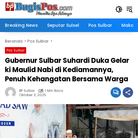
Langsung
ke
konten
Breaking News
Seputar Sulsel
Pos Sulbar
Makass
Beranda
Pos Sulbar
Pos Sulbar
Gubernur Sulbar Suhardi Duka Gelar
ki Maulid Nabi di Kediamannya,
Penuh Kehangatan Bersama Warga
BP Sulbar
1 Min Baca
Oktober 3, 2025