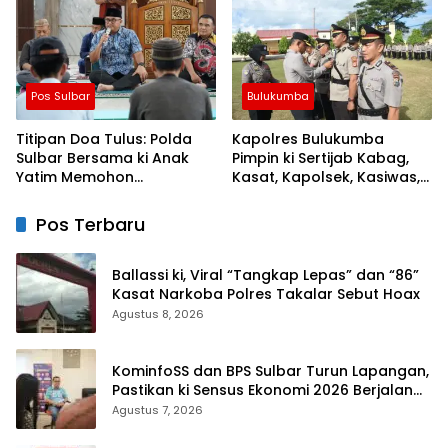
Evaluasi Perjalanan
Kemarau
Dakwah
Pos Sulbar
Bulukumba
Titipan Doa Tulus: Polda
Kapolres Bulukumba
Sulbar Bersama ki Anak
Pimpin ki Sertijab Kabag,
Yatim Memohon
Kasat, Kapolsek, Kasiwas,
Keberkahan Keamanan
dan Pelantikan Kasi Humas
Negeri
Pos Terbaru
Ballassi ki, Viral “Tangkap Lepas” dan “86”
Kasat Narkoba Polres Takalar Sebut Hoax
Agustus 8, 2026
KominfoSS dan BPS Sulbar Turun Lapangan,
Pastikan ki Sensus Ekonomi 2026 Berjalan
Nyaman dan Akurat
Agustus 7, 2026