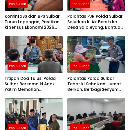
Pos Sulbar
Pos Sulbar
KominfoSS dan BPS Sulbar
Polantas PJR Polda Sulbar
Turun Lapangan, Pastikan
Salurkan ki Air Bersih ke
ki Sensus Ekonomi 2026
Desa Saloleyang, Bantuan
Berjalan Nyaman dan
Nyata di Tengah Musim
Akurat
Kemarau
Pos Sulbar
Pos Sulbar
Titipan Doa Tulus: Polda
Polantas Polda Sulbar
Sulbar Bersama ki Anak
Tebar ki Kebaikan: Jumat
Yatim Memohon
Berkah, Berbagi Senyum
Keberkahan Keamanan
dan Peduli Sepenuh Hati
Negeri
Pos Sulbar
Pos Sulbar