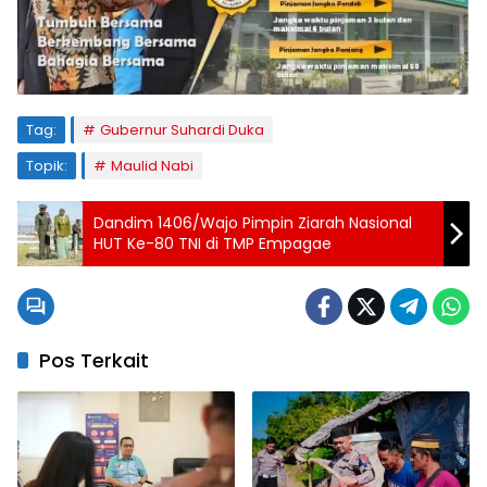
Tag:
Gubernur Suhardi Duka
Topik:
Maulid Nabi
Dandim 1406/Wajo Pimpin Ziarah Nasional
HUT Ke-80 TNI di TMP Empagae
Pos Terkait