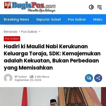
Langsung
ke
konten
Breaking News
Seputar Sulsel
Pos Sulbar
Makass
Beranda
Pos Sulbar
Pos Sulbar
Hadiri ki Maulid Nabi Kerukunan
Keluarga Toraja, SDK: Kemajemukan
adalah Kekuatan, Bukan Perbedaan
yang Memisahkan
BP Sulbar
2 Min Baca
September 20, 2025