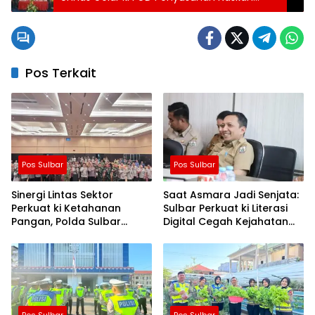
Akademik Kesejahteraan Sosial
Pos Terkait
Pos Sulbar
Pos Sulbar
Sinergi Lintas Sektor
Saat Asmara Jadi Senjata:
Perkuat ki Ketahanan
Sulbar Perkuat ki Literasi
Pangan, Polda Sulbar
Digital Cegah Kejahatan
Dukung Percepatan Cetak
Love Scamming
Sawah dan Mitigasi
Kekeringan
Pos Sulbar
Pos Sulbar