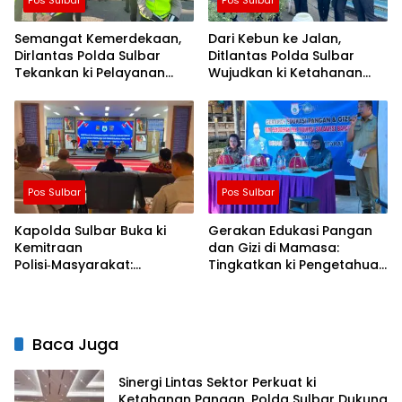
Semangat Kemerdekaan,
Dari Kebun ke Jalan,
Dirlantas Polda Sulbar
Ditlantas Polda Sulbar
Tekankan ki Pelayanan
Wujudkan ki Ketahanan
yang Lebih Humanis dan
Pangan Lewat Aksi Berbagi
Menyentuh Hati
untuk Masyarakat
Pos Sulbar
Pos Sulbar
Kapolda Sulbar Buka ki
Gerakan Edukasi Pangan
Kemitraan
dan Gizi di Mamasa:
Polisi‑Masyarakat:
Tingkatkan ki Pengetahuan
Bersama Putus Rantai
dan Keterampilan
Penularan TBC
Keluarga dalam
Pemenuhan Gizi
Baca Juga
Sinergi Lintas Sektor Perkuat ki
Ketahanan Pangan, Polda Sulbar Dukung