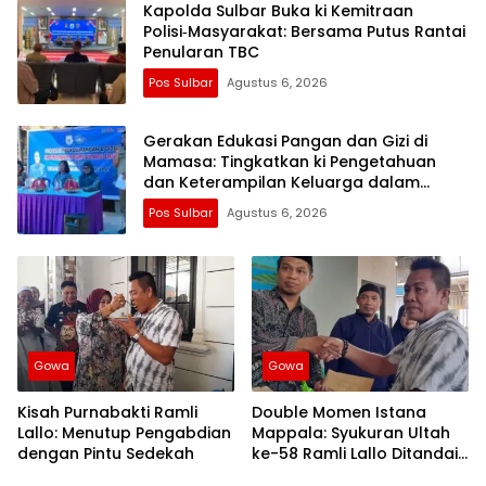
Kapolda Sulbar Buka ki Kemitraan
Polisi‑Masyarakat: Bersama Putus Rantai
Penularan TBC
Pos Sulbar
Agustus 6, 2026
Gerakan Edukasi Pangan dan Gizi di
Mamasa: Tingkatkan ki Pengetahuan
dan Keterampilan Keluarga dalam
Pemenuhan Gizi
Pos Sulbar
Agustus 6, 2026
Gowa
Gowa
Kisah Purnabakti Ramli
Double Momen Istana
Lallo: Menutup Pengabdian
Mappala: Syukuran Ultah
dengan Pintu Sedekah
ke-58 Ramli Lallo Ditandai
Aksi Berbagi Rumah