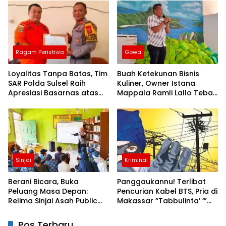
Ibadah
Ragam Peristiwa
Gowa
Loyalitas Tanpa Batas, Tim
Buah Ketekunan Bisnis
SAR Polda Sulsel Raih
Kuliner, Owner Istana
Apresiasi Basarnas atas
Mappala Ramli Lallo Tebar
Evakuasi ATR 42
520 Paket Sembako di
Gowa
Sinjai
Kriminal
Berani Bicara, Buka
Panggaukannu! Terlibat
Peluang Masa Depan:
Pencurian Kabel BTS, Pria di
Relima Sinjai Asah Public
Makassar “Tabbulinta’ ‘”
Speaking Siswa di MTs
Disangkar Besi Polisi
Nurul Izzah Kalamisu
Pos Terbaru