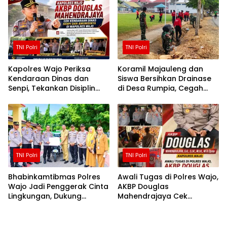
TNI Polri
TNI Polri
Kapolres Wajo Periksa
Koramil Majauleng dan
Kendaraan Dinas dan
Siswa Bersihkan Drainase
Senpi, Tekankan Disiplin
di Desa Rumpia, Cegah
serta Tanggung Jawab
Genangan Saat Hujan
Personel
TNI Polri
TNI Polri
Bhabinkamtibmas Polres
Awali Tugas di Polres Wajo,
Wajo Jadi Penggerak Cinta
AKBP Douglas
Lingkungan, Dukung
Mahendrajaya Cek
Gerakan PISOTA’
Kesiapan Personel dan
Fasilitas Mako