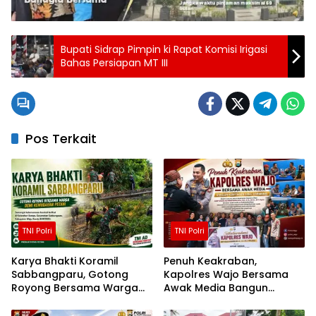
Bupati Sidrap Pimpin ki Rapat Komisi Irigasi
Bahas Persiapan MT III
Pos Terkait
TNI Polri
TNI Polri
Karya Bhakti Koramil
Penuh Keakraban,
Sabbangparu, Gotong
Kapolres Wajo Bersama
Royong Bersama Warga
Awak Media Bangun
Demi Kemudahan Petani
Kemitraan yang Harmonis