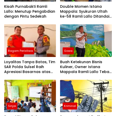
Kisah Purnabakti Ramli
Double Momen Istana
Lallo: Menutup Pengabdian
Mappala: Syukuran Ultah
dengan Pintu Sedekah
ke-58 Ramli Lallo Ditandai
Aksi Berbagi Rumah
Ibadah
Ragam Peristiwa
Gowa
Loyalitas Tanpa Batas, Tim
Buah Ketekunan Bisnis
SAR Polda Sulsel Raih
Kuliner, Owner Istana
Apresiasi Basarnas atas
Mappala Ramli Lallo Tebar
Evakuasi ATR 42
520 Paket Sembako di
Gowa
Sinjai
Kriminal