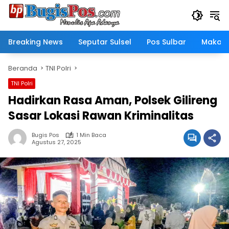
Langsung
ke
konten
Breaking News
Seputar Sulsel
Pos Sulbar
Makass
Beranda
TNI Polri
TNI Polri
Hadirkan Rasa Aman, Polsek Gilireng
Sasar Lokasi Rawan Kriminalitas
Bugis Pos
1 Min Baca
Agustus 27, 2025