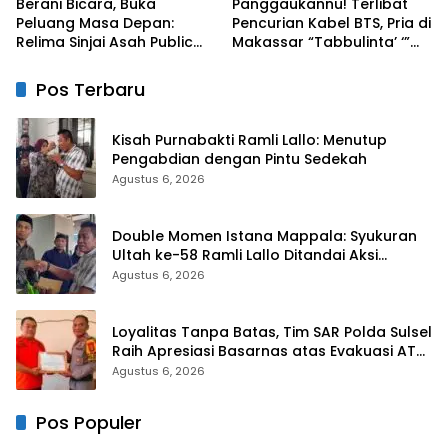
Berani Bicara, Buka
Panggaukannu! Terlibat
Peluang Masa Depan:
Pencurian Kabel BTS, Pria di
Relima Sinjai Asah Public
Makassar “Tabbulinta’ ‘”
Speaking Siswa di MTs
Disangkar Besi Polisi
Nurul Izzah Kalamisu
Pos Terbaru
Kisah Purnabakti Ramli Lallo: Menutup
Pengabdian dengan Pintu Sedekah
Agustus 6, 2026
Double Momen Istana Mappala: Syukuran
Ultah ke-58 Ramli Lallo Ditandai Aksi
Berbagi Rumah Ibadah
Agustus 6, 2026
Loyalitas Tanpa Batas, Tim SAR Polda Sulsel
Raih Apresiasi Basarnas atas Evakuasi ATR
42
Agustus 6, 2026
Pos Populer