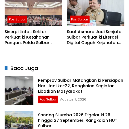
Pos Sulbar
Pos Sulbar
Sinergi Lintas Sektor
Saat Asmara Jadi Senjata:
Perkuat ki Ketahanan
Sulbar Perkuat ki Literasi
Pangan, Polda Sulbar
Digital Cegah Kejahatan
Dukung Percepatan Cetak
Love Scamming
Sawah dan Mitigasi
Kekeringan
Baca Juga
Pemprov Sulbar Matangkan ki Persiapan
Hari Jadi ke-22, Rangkaian Kegiatan
Libatkan Masyarakat
Pos Sulbar
Agustus 7, 2026
Sandeq Silumba 2026 Digelar ki 26
hingga 27 September, Rangkaian HUT
Sulbar