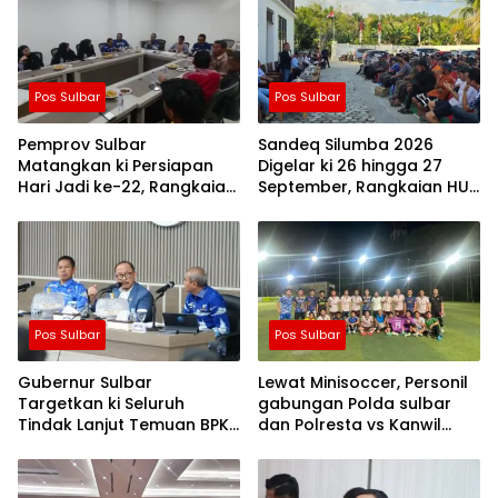
Pos Sulbar
Pos Sulbar
Pemprov Sulbar
Sandeq Silumba 2026
Matangkan ki Persiapan
Digelar ki 26 hingga 27
Hari Jadi ke-22, Rangkaian
September, Rangkaian HUT
Kegiatan Libatkan
Sulbar
Masyarakat
Pos Sulbar
Pos Sulbar
Gubernur Sulbar
Lewat Minisoccer, Personil
Targetkan ki Seluruh
gabungan Polda sulbar
Tindak Lanjut Temuan BPK
dan Polresta vs Kanwil
Tuntas 11 Agustus 2026
Kemenkeu Sulbar Eratkan
ki Ikatan Persaudaraan