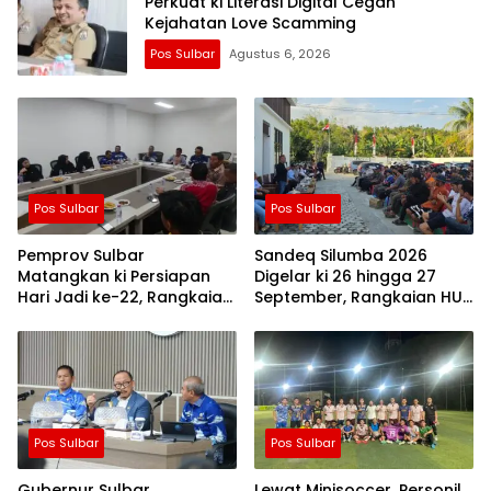
Perkuat ki Literasi Digital Cegah
Kejahatan Love Scamming
Pos Sulbar
Agustus 6, 2026
Pos Sulbar
Pos Sulbar
Pemprov Sulbar
Sandeq Silumba 2026
Matangkan ki Persiapan
Digelar ki 26 hingga 27
Hari Jadi ke-22, Rangkaian
September, Rangkaian HUT
Kegiatan Libatkan
Sulbar
Masyarakat
Pos Sulbar
Pos Sulbar
Gubernur Sulbar
Lewat Minisoccer, Personil