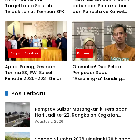
Targetkan ki Seluruh
gabungan Polda sulbar
Tindak Lanjut Temuan BPK
dan Polresta vs Kanwil
Tuntas 11 Agustus 2026
Kemenkeu Sulbar Eratkan
ki Ikatan Persaudaraan
Ragam Peristiwa
Kriminal
Apapi Poeng, Resmi mi
Ommalee! Dua Pelaku
Terima SK, PWI Sulsel
Pengedar Sabu
Periode 2026–2031 Gelar
“Assulengka” Landing
Rapat Perdana
Dikandang Jeruji Polisi
Pos Terbaru
Pemprov Sulbar Matangkan ki Persiapan
Hari Jadi ke-22, Rangkaian Kegiatan
Libatkan Masyarakat
Agustus 7, 2026
Sandeq Silumba 2026 Digelar ki 26 hingga