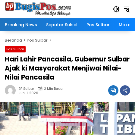
Langsung
ke
konten
Breaking News
Seputar Sulsel
Pos Sulbar
Makass
Beranda
Pos Sulbar
Pos Sulbar
Hari Lahir Pancasila, Gubernur Sulbar
Ajak ki Masyarakat Menjiwai Nilai-
Nilai Pancasila
BP Sulbar
2 Min Baca
Juni 1, 2026