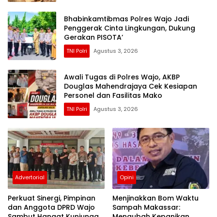
Bhabinkamtibmas Polres Wajo Jadi
Penggerak Cinta Lingkungan, Dukung
Gerakan PISOTA’
TNI Polri
Agustus 3, 2026
Awali Tugas di Polres Wajo, AKBP
Douglas Mahendrajaya Cek Kesiapan
Personel dan Fasilitas Mako
TNI Polri
Agustus 3, 2026
Advertorial
Opini
Perkuat Sinergi, Pimpinan
Menjinakkan Bom Waktu
dan Anggota DPRD Wajo
Sampah Makassar:
Sambut Hangat Kunjungan
Mengubah Kepanikan