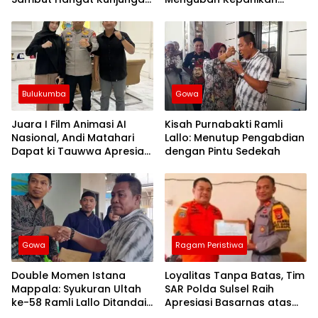
Silaturahmi Kapolres Wajo
Publik Menjadi Revolusi
yang Baru
Berbasis RT
Bulukumba
Gowa
Juara I Film Animasi AI
Kisah Purnabakti Ramli
Nasional, Andi Matahari
Lallo: Menutup Pengabdian
Dapat ki Tauwwa Apresiasi
dengan Pintu Sedekah
Dari Kapolres Bulukumba
Gowa
Ragam Peristiwa
Double Momen Istana
Loyalitas Tanpa Batas, Tim
Mappala: Syukuran Ultah
SAR Polda Sulsel Raih
ke-58 Ramli Lallo Ditandai
Apresiasi Basarnas atas
Aksi Berbagi Rumah
Evakuasi ATR 42