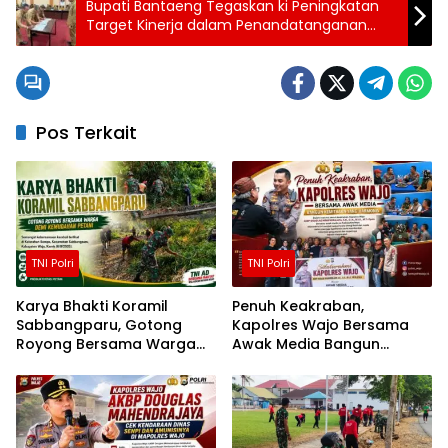
Bupati Bantaeng Tegaskan ki Peningkatan
Target Kinerja dalam Penandatanganan
Pakta Integritas 2026
Pos Terkait
TNI Polri
TNI Polri
Karya Bhakti Koramil
Penuh Keakraban,
Sabbangparu, Gotong
Kapolres Wajo Bersama
Royong Bersama Warga
Awak Media Bangun
Demi Kemudahan Petani
Kemitraan yang Harmonis