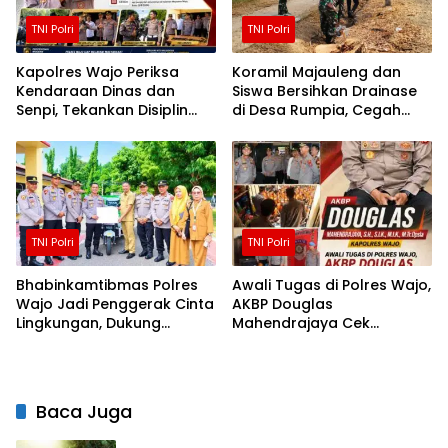
TNI Polri
TNI Polri
Kapolres Wajo Periksa
Koramil Majauleng dan
Kendaraan Dinas dan
Siswa Bersihkan Drainase
Senpi, Tekankan Disiplin
di Desa Rumpia, Cegah
serta Tanggung Jawab
Genangan Saat Hujan
Personel
TNI Polri
TNI Polri
Bhabinkamtibmas Polres
Awali Tugas di Polres Wajo,
Wajo Jadi Penggerak Cinta
AKBP Douglas
Lingkungan, Dukung
Mahendrajaya Cek
Gerakan PISOTA’
Kesiapan Personel dan
Fasilitas Mako
Baca Juga