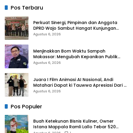
Ibadah
Pos Terbaru
Perkuat Sinergi, Pimpinan dan Anggota
DPRD Wajo Sambut Hangat Kunjungan
Silaturahmi Kapolres Wajo yang Baru
Agustus 6, 2026
Menjinakkan Bom Waktu Sampah
Makassar: Mengubah Kepanikan Publik
Menjadi Revolusi Berbasis RT
Agustus 6, 2026
Juara I Film Animasi AI Nasional, Andi
Matahari Dapat ki Tauwwa Apresiasi Dari
Kapolres Bulukumba
Agustus 6, 2026
Pos Populer
Buah Ketekunan Bisnis Kuliner, Owner
Istana Mappala Ramli Lallo Tebar 520
Paket Sembako di Gowa