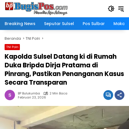
Langsung
ke
konten
Breaking News
Seputar Sulsel
Pos Sulbar
Makass
Beranda
TNI Polri
TNI Polri
Kapolda Sulsel Datang ki di Rumah
Duka Bripda Dirja Pratama di
Pinrang, Pastikan Penanganan Kasus
Secara Transparan
BP Bulukumba
2 Min Baca
Februari 23, 2026