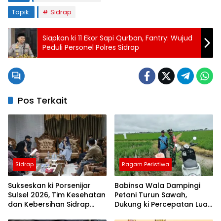
Topik:
Sidrap
Siapkan ki 11 Ekor Sapi Qurban, Fantry: Wujud
Peduli Personel Polres Sidrap
Pos Terkait
Sidrap
Ragam Peristiwa
Sukseskan ki Porsenijar
Babinsa Wala Dampingi
Sulsel 2026, Tim Kesehatan
Petani Turun Sawah,
dan Kebersihan Sidrap
Dukung ki Percepatan Luas
Diminta Siaga Penuh
Tambah Tanam di Sidrap