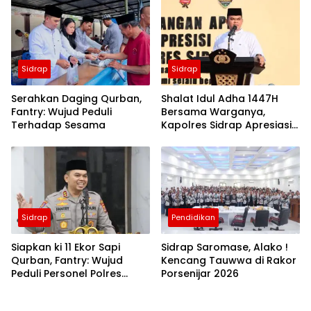
Sidrap
Sidrap
Serahkan Daging Qurban,
Shalat Idul Adha 1447H
Fantry: Wujud Peduli
Bersama Warganya,
Terhadap Sesama
Kapolres Sidrap Apresiasi
ki Capaian Ekonomi
Daerah
Sidrap
Pendidikan
Siapkan ki 11 Ekor Sapi
Sidrap Saromase, Alako !
Qurban, Fantry: Wujud
Kencang Tauwwa di Rakor
Peduli Personel Polres
Porsenijar 2026
Sidrap