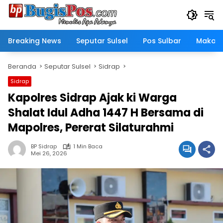
Langsung
ke
konten
Breaking News
Seputar Sulsel
Pos Sulbar
Makass
Beranda
Seputar Sulsel
Sidrap
Sidrap
Kapolres Sidrap Ajak ki Warga
Shalat Idul Adha 1447 H Bersama di
Mapolres, Pererat Silaturahmi
BP Sidrap
1 Min Baca
Mei 26, 2026