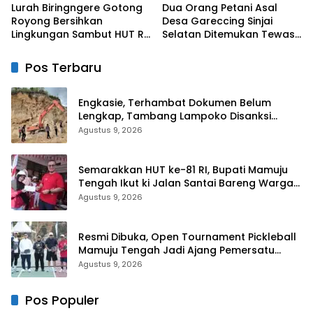
Lurah Biringngere Gotong
Dua Orang Petani Asal
Royong Bersihkan
Desa Gareccing Sinjai
Lingkungan Sambut HUT RI
Selatan Ditemukan Tewas,
ke-81
Diduga “Kennaki Strom
Kasian”
Pos Terbaru
Engkasie, Terhambat Dokumen Belum
Lengkap, Tambang Lampoko Disanksi
Sementara Untuk Tidak Operasional
Agustus 9, 2026
Semarakkan HUT ke-81 RI, Bupati Mamuju
Tengah Ikut ki Jalan Santai Bareng Warga
Karossa
Agustus 9, 2026
Resmi Dibuka, Open Tournament Pickleball
Mamuju Tengah Jadi Ajang Pemersatu
Antar daerah
Agustus 9, 2026
Pos Populer