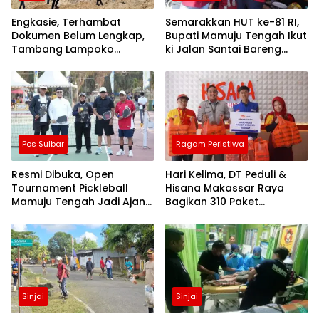
Engkasie, Terhambat
Semarakkan HUT ke-81 RI,
Dokumen Belum Lengkap,
Bupati Mamuju Tengah Ikut
Tambang Lampoko
ki Jalan Santai Bareng
Disanksi Sementara Untuk
Warga Karossa
Tidak Operasional
Pos Sulbar
Ragam Peristiwa
Resmi Dibuka, Open
Hari Kelima, DT Peduli &
Tournament Pickleball
Hisana Makassar Raya
Mamuju Tengah Jadi Ajang
Bagikan 310 Paket
Pemersatu Antar daerah
Makanan untuk Korban
Kebakaran Tallo
Sinjai
Sinjai