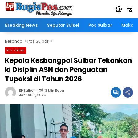
Langsung
ke
konten
Breaking News
Seputar Sulsel
Pos Sulbar
Makass
Beranda
Pos Sulbar
Pos Sulbar
Kepala Kesbangpol Sulbar Tekankan
ki Disiplin ASN dan Penguatan
Tupoksi di Tahun 2026
BP Sulbar
3 Min Baca
Januari 2, 2026