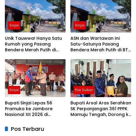
Sinjai
Sinjai
Unik Tauwwa! Hanya Satu
ASN dan Wartawan Ini
Rumah yang Pasang
Satu-Satunya Pasang
Bendera Merah Putih di
Bendera Merah Putih di BTN
Blok J BTN Lappa Mas 1
Lappa Mas 1 Sinjai
Sinjai
Sinjai
Pos Sulbar
Bupati Sinjai Lepas 56
Bupati Arsal Aras Serahkan
Pramuka ke Jambore
SK Perpanjangan 361 PPPK
Nasional XII 2026 di
Mamuju Tengah, Dorong ki
Cibubur
Kebijakan Belanja Pegawai
Lebih Fleksibel
Pos Terbaru