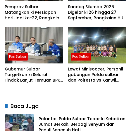
Pemprov Sulbar
Sandeq Silumba 2026
Matangkan ki Persiapan
Digelar ki 26 hingga 27
Hari Jadi ke-22, Rangkaian
September, Rangkaian HUT
Kegiatan Libatkan
Sulbar
Masyarakat
Pos Sulbar
Pos Sulbar
Gubernur Sulbar
Lewat Minisoccer, Personil
Targetkan ki Seluruh
gabungan Polda sulbar
Tindak Lanjut Temuan BPK
dan Polresta vs Kanwil
Tuntas 11 Agustus 2026
Kemenkeu Sulbar Eratkan
ki Ikatan Persaudaraan
Baca Juga
Polantas Polda Sulbar Tebar ki Kebaikan:
Jumat Berkah, Berbagi Senyum dan
Peduli Sepenuh Hati