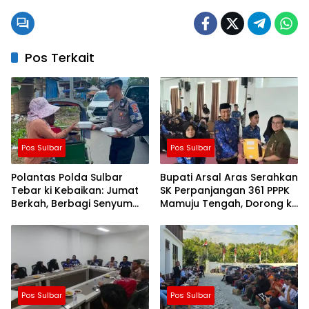
Pos Terkait
Pos Sulbar
Pos Sulbar
Polantas Polda Sulbar
Bupati Arsal Aras Serahkan
Tebar ki Kebaikan: Jumat
SK Perpanjangan 361 PPPK
Berkah, Berbagi Senyum
Mamuju Tengah, Dorong ki
dan Peduli Sepenuh Hati
Kebijakan Belanja Pegawai
Lebih Fleksibel
Pos Sulbar
Pos Sulbar