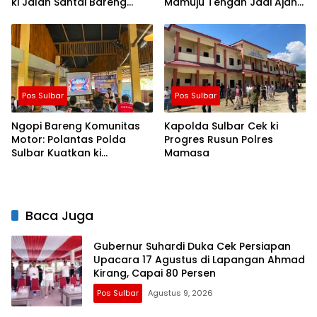
ki Jalan Santai Bareng
Mamuju Tengah Jadi Ajang
Warga Karossa
Pemersatu Antar daerah
Pos Sulbar
Pos Sulbar
Ngopi Bareng Komunitas
Kapolda Sulbar Cek ki
Motor: Polantas Polda
Progres Rusun Polres
Sulbar Kuatkan ki
Mamasa
Semangat Merah Putih dan
Keselamatan
Baca Juga
Gubernur Suhardi Duka Cek Persiapan
Upacara 17 Agustus di Lapangan Ahmad
Kirang, Capai 80 Persen
Pos Sulbar
Agustus 9, 2026