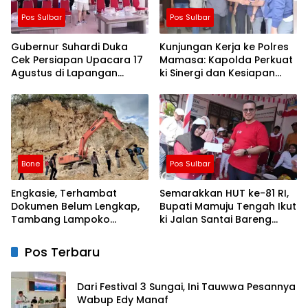
Pos Sulbar
Pos Sulbar
Gubernur Suhardi Duka
Kunjungan Kerja ke Polres
Cek Persiapan Upacara 17
Mamasa: Kapolda Perkuat
Agustus di Lapangan
ki Sinergi dan Kesiapan
Ahmad Kirang, Capai 80
Jaga Kamtibmas di
Persen
Wilayah
Bone
Pos Sulbar
Engkasie, Terhambat
Semarakkan HUT ke-81 RI,
Dokumen Belum Lengkap,
Bupati Mamuju Tengah Ikut
Tambang Lampoko
ki Jalan Santai Bareng
Disanksi Sementara Untuk
Warga Karossa
Tidak Operasional
Pos Terbaru
Dari Festival 3 Sungai, Ini Tauwwa Pesannya
Wabup Edy Manaf