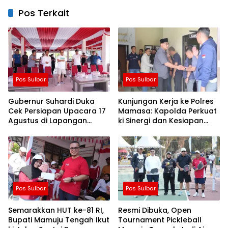
Pos Terkait
Pos Sulbar
Pos Sulbar
Gubernur Suhardi Duka
Kunjungan Kerja ke Polres
Cek Persiapan Upacara 17
Mamasa: Kapolda Perkuat
Agustus di Lapangan
ki Sinergi dan Kesiapan
Ahmad Kirang, Capai 80
Jaga Kamtibmas di
Persen
Wilayah
Pos Sulbar
Pos Sulbar
Semarakkan HUT ke-81 RI,
Resmi Dibuka, Open
Bupati Mamuju Tengah Ikut
Tournament Pickleball