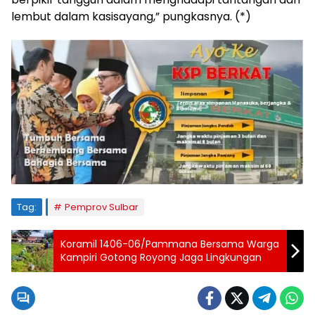
lembut dalam kasisayang,” pungkasnya. (*)
Tag:
Pemprov Sulbar
Koramil 1406-06/Pammana Bersama Warga
Kampiri Gotong Royong Jaga Lingkungan