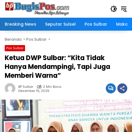
Langsung
ke
konten
Breaking News
Seputar Sulsel
Pos Sulbar
Makass
Beranda
Pos Sulbar
Pos Sulbar
Ketua DWP Sulbar: “Kita Tidak
Hanya Mendampingi, Tapi Juga
Memberi Warna”
BP Sulbar
2 Min Baca
Desember 16, 2025