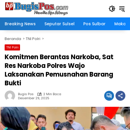
Langsung
ke
konten
Breaking News
Seputar Sulsel
Pos Sulbar
Makass
Beranda
TNI Polri
TNI Polri
Komitmen Berantas Narkoba, Sat
Res Narkoba Polres Wajo
Laksanakan Pemusnahan Barang
Bukti
Bugis Pos
2 Min Baca
Desember 29, 2025