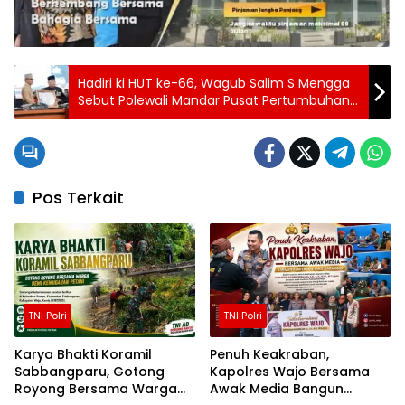
Hadiri ki HUT ke-66, Wagub Salim S Mengga
Sebut Polewali Mandar Pusat Pertumbuhan
dan Gerbang Kemajuan Sulbar
Pos Terkait
TNI Polri
TNI Polri
Karya Bhakti Koramil
Penuh Keakraban,
Sabbangparu, Gotong
Kapolres Wajo Bersama
Royong Bersama Warga
Awak Media Bangun