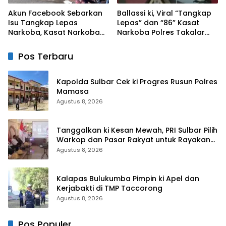
Akun Facebook Sebarkan
Ballassi ki, Viral “Tangkap
Isu Tangkap Lepas
Lepas” dan “86” Kasat
Narkoba, Kasat Narkoba
Narkoba Polres Takalar
Polres Takalar: Itu Hoax
Sebut Hoax
dan Fitnah
Pos Terbaru
Kapolda Sulbar Cek ki Progres Rusun Polres
Mamasa
Agustus 8, 2026
Tanggalkan ki Kesan Mewah, PRI Sulbar Pilih
Warkop dan Pasar Rakyat untuk Rayakan
HUT Ke-1
Agustus 8, 2026
Kalapas Bulukumba Pimpin ki Apel dan
Kerjabakti di TMP Taccorong
Agustus 8, 2026
Pos Populer