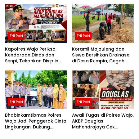
Demi Kemudahan Petani
Kemitraan yang Harmonis
TNI Polri
TNI Polri
Kapolres Wajo Periksa
Koramil Majauleng dan
Kendaraan Dinas dan
Siswa Bersihkan Drainase
Senpi, Tekankan Disiplin
di Desa Rumpia, Cegah
serta Tanggung Jawab
Genangan Saat Hujan
Personel
TNI Polri
TNI Polri
Bhabinkamtibmas Polres
Awali Tugas di Polres Wajo,
Wajo Jadi Penggerak Cinta
AKBP Douglas
Lingkungan, Dukung
Mahendrajaya Cek
Gerakan PISOTA’
Kesiapan Personel dan
Fasilitas Mako