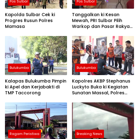
Pos Sulbar
Pos Sulbar
Kapolda Sulbar Cek ki
Tanggalkan ki Kesan
Progres Rusun Polres
Mewah, PRI Sulbar Pilih
Mamasa
Warkop dan Pasar Rakyat
untuk Rayakan HUT Ke-1
Bulukumba
Bulukumba
Kalapas Bulukumba Pimpin
Kapolres AKBP Stephanus
ki Apel dan Kerjabakti di
Luckyto Buka ki Kegiatan
TMP Taccorong
Sunatan Massal, Polres
Bulukumba Kerjasama
dengan Pemuda Pancasila
Ragam Peristiwa
Breaking News