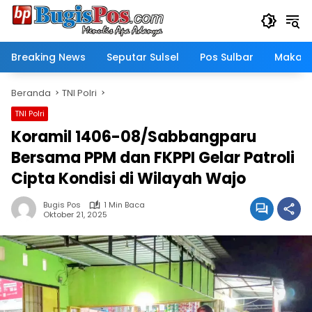
Langsung
ke
konten
Breaking News
Seputar Sulsel
Pos Sulbar
Makass
Beranda
TNI Polri
TNI Polri
Koramil 1406-08/Sabbangparu
Bersama PPM dan FKPPI Gelar Patroli
Cipta Kondisi di Wilayah Wajo
Bugis Pos
1 Min Baca
Oktober 21, 2025