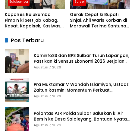
Bulukumba
Sulsel
Kapolres Bulukumba
Gerak Cepat ki Bupati
Pimpin ki Sertijab Kabag,
Sinjai, Ahli Waris Korban di
Kasat, Kapolsek, Kasiwas,
Morowali Terima Santunan
dan Pelantikan Kasi Humas
Kematian dari BPJS
Ketenagakerjaan
Pos Terbaru
KominfoSS dan BPS Sulbar Turun Lapangan,
Pastikan ki Sensus Ekonomi 2026 Berjalan
Nyaman dan Akurat
Agustus 7, 2026
Pra Muktamar V Wahdah Islamiyah, Ustadz
Zaitun Rasmin: Momentum Perkuat
Konsolidasi dan Evaluasi Perjalanan
Agustus 7, 2026
Dakwah
Polantas PJR Polda Sulbar Salurkan ki Air
Bersih ke Desa Saloleyang, Bantuan Nyata
di Tengah Musim Kemarau
Agustus 7, 2026