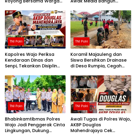
Royong Bersama Warga
Awak Media Bangun
Demi Kemudahan Petani
Kemitraan yang Harmonis
TNI Polri
TNI Polri
Kapolres Wajo Periksa
Koramil Majauleng dan
Kendaraan Dinas dan
Siswa Bersihkan Drainase
Senpi, Tekankan Disiplin
di Desa Rumpia, Cegah
serta Tanggung Jawab
Genangan Saat Hujan
Personel
TNI Polri
TNI Polri
Bhabinkamtibmas Polres
Awali Tugas di Polres Wajo,
Wajo Jadi Penggerak Cinta
AKBP Douglas
Lingkungan, Dukung
Mahendrajaya Cek