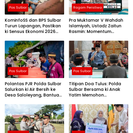
Pos Sulbar
Ragam Peristiwa
KominfoSS dan BPS Sulbar
Pra Muktamar V Wahdah
Turun Lapangan, Pastikan
Islamiyah, Ustadz Zaitun
ki Sensus Ekonomi 2026
Rasmin: Momentum
Berjalan Nyaman dan
Perkuat Konsolidasi dan
Akurat
Evaluasi Perjalanan
Dakwah
Pos Sulbar
Pos Sulbar
Polantas PJR Polda Sulbar
Titipan Doa Tulus: Polda
Salurkan ki Air Bersih ke
Sulbar Bersama ki Anak
Desa Saloleyang, Bantuan
Yatim Memohon
Nyata di Tengah Musim
Keberkahan Keamanan
Kemarau
Negeri