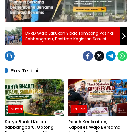
DPRD Wajo Lakukan Sidak Tambang Pasir di
Sabbangparu, Pastikan Kegiatan Sesuai
Aturan dan Ramah Lingkungan
Pos Terkait
TNI Polri
TNI Polri
Karya Bhakti Koramil
Penuh Keakraban,
Sabbangparu, Gotong
Kapolres Wajo Bersama