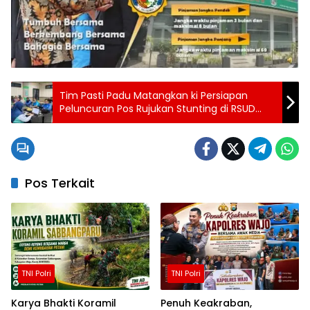
Tim Pasti Padu Matangkan ki Persiapan
Peluncuran Pos Rujukan Stunting di RSUD
Mamuju
Pos Terkait
TNI Polri
TNI Polri
Karya Bhakti Koramil
Penuh Keakraban,