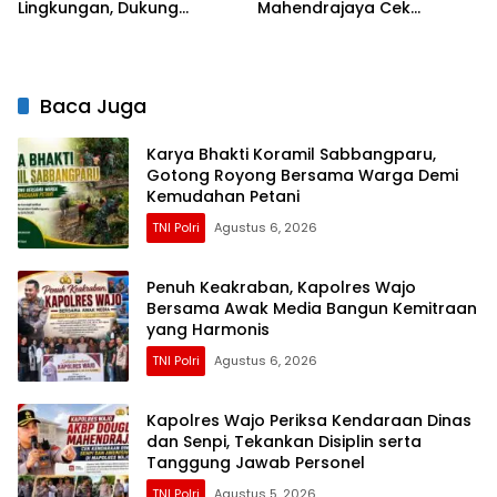
Lingkungan, Dukung
Mahendrajaya Cek
Gerakan PISOTA’
Kesiapan Personel dan
Fasilitas Mako
Baca Juga
Karya Bhakti Koramil Sabbangparu,
Gotong Royong Bersama Warga Demi
Kemudahan Petani
TNI Polri
Agustus 6, 2026
Penuh Keakraban, Kapolres Wajo
Bersama Awak Media Bangun Kemitraan
yang Harmonis
TNI Polri
Agustus 6, 2026
Kapolres Wajo Periksa Kendaraan Dinas
dan Senpi, Tekankan Disiplin serta
Tanggung Jawab Personel
TNI Polri
Agustus 5, 2026