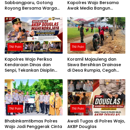
Sabbangparu, Gotong
Kapolres Wajo Bersama
Royong Bersama Warga
Awak Media Bangun
Demi Kemudahan Petani
Kemitraan yang Harmonis
TNI Polri
TNI Polri
Kapolres Wajo Periksa
Koramil Majauleng dan
Kendaraan Dinas dan
Siswa Bersihkan Drainase
Senpi, Tekankan Disiplin
di Desa Rumpia, Cegah
serta Tanggung Jawab
Genangan Saat Hujan
Personel
TNI Polri
TNI Polri
Bhabinkamtibmas Polres
Awali Tugas di Polres Wajo,
Wajo Jadi Penggerak Cinta
AKBP Douglas