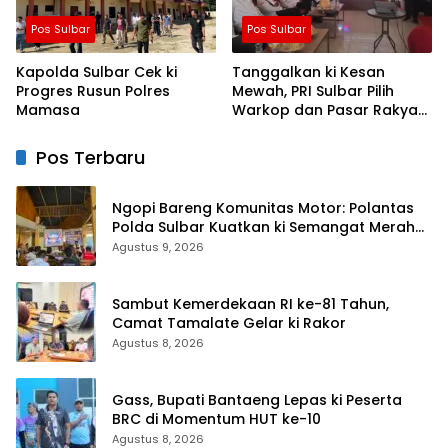
Pos Sulbar
Pos Sulbar
Kapolda Sulbar Cek ki
Tanggalkan ki Kesan
Progres Rusun Polres
Mewah, PRI Sulbar Pilih
Mamasa
Warkop dan Pasar Rakyat
untuk Rayakan HUT Ke-1
Pos Terbaru
Ngopi Bareng Komunitas Motor: Polantas
Polda Sulbar Kuatkan ki Semangat Merah
Putih dan Keselamatan
Agustus 9, 2026
Sambut Kemerdekaan RI ke-81 Tahun,
Camat Tamalate Gelar ki Rakor
Agustus 8, 2026
Gass, Bupati Bantaeng Lepas ki Peserta
BRC di Momentum HUT ke-10
Agustus 8, 2026