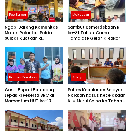
Pos Sulbar
Makassar
Ngopi Bareng Komunitas
Sambut Kemerdekaan RI
Motor: Polantas Polda
ke-81 Tahun, Camat
Sulbar Kuatkan ki
Tamalate Gelar ki Rakor
Semangat Merah Putih dan
Keselamatan
Ragam Peristiwa
Selayar
Gass, Bupati Bantaeng
Polres Kepulauan Selayar
Lepas ki Peserta BRC di
Naikkan Kasus Kecelakaan
Momentum HUT ke-10
KLM Nurul Salsa ke Tahap
Penyidikan