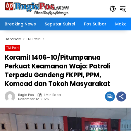
Langsung
ke
konten
Breaking News
Seputar Sulsel
Pos Sulbar
Makass
Beranda
TNI Polri
TNI Polri
Koramil 1406-10/Pitumpanua
Perkuat Keamanan Wajo: Patroli
Terpadu Gandeng FKPPI, PPM,
Komcad dan Tokoh Masyarakat
Bugis Pos
1 Min Baca
Desember 12, 2025