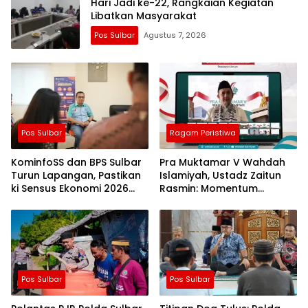
Hari Jadi ke-22, Rangkaian Kegiatan
Libatkan Masyarakat
Pos Sulbar
Agustus 7, 2026
Pos Sulbar
Ragam Peristiwa
KominfoSS dan BPS Sulbar
Pra Muktamar V Wahdah
Turun Lapangan, Pastikan
Islamiyah, Ustadz Zaitun
ki Sensus Ekonomi 2026
Rasmin: Momentum
Berjalan Nyaman dan
Perkuat Konsolidasi dan
Akurat
Evaluasi Perjalanan
Dakwah
Pos Sulbar
Pos Sulbar