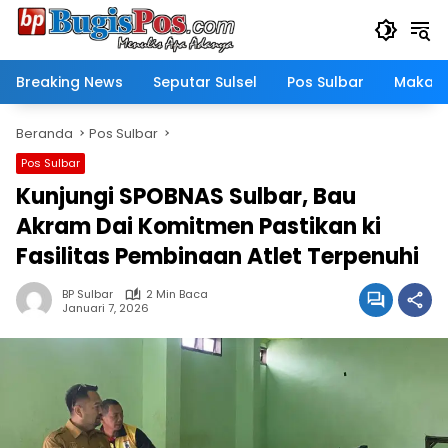
Langsung
ke
konten
Breaking News
Seputar Sulsel
Pos Sulbar
Makass
Beranda
Pos Sulbar
Pos Sulbar
Kunjungi SPOBNAS Sulbar, Bau
Akram Dai Komitmen Pastikan ki
Fasilitas Pembinaan Atlet Terpenuhi
BP Sulbar
2 Min Baca
Januari 7, 2026