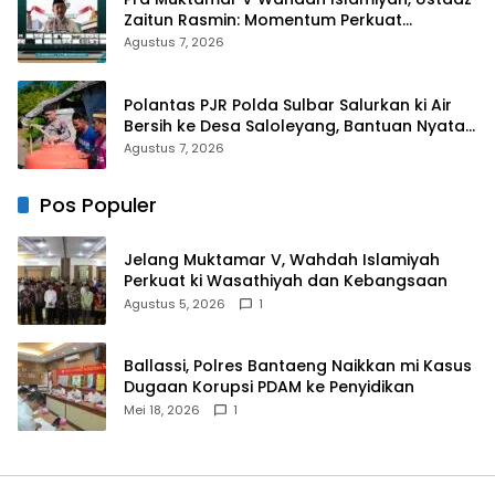
Zaitun Rasmin: Momentum Perkuat
Konsolidasi dan Evaluasi Perjalanan
Agustus 7, 2026
Dakwah
Polantas PJR Polda Sulbar Salurkan ki Air
Bersih ke Desa Saloleyang, Bantuan Nyata
di Tengah Musim Kemarau
Agustus 7, 2026
Pos Populer
Jelang Muktamar V, Wahdah Islamiyah
Perkuat ki Wasathiyah dan Kebangsaan
Agustus 5, 2026
1
Ballassi, Polres Bantaeng Naikkan mi Kasus
Dugaan Korupsi PDAM ke Penyidikan
Mei 18, 2026
1