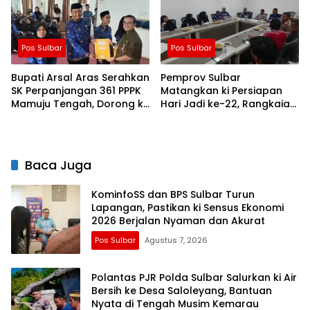
Pos Sulbar
Pos Sulbar
Bupati Arsal Aras Serahkan
Pemprov Sulbar
SK Perpanjangan 361 PPPK
Matangkan ki Persiapan
Mamuju Tengah, Dorong ki
Hari Jadi ke-22, Rangkaian
Kebijakan Belanja Pegawai
Kegiatan Libatkan
Lebih Fleksibel
Masyarakat
Baca Juga
KominfoSS dan BPS Sulbar Turun
Lapangan, Pastikan ki Sensus Ekonomi
2026 Berjalan Nyaman dan Akurat
Pos Sulbar
Agustus 7, 2026
Polantas PJR Polda Sulbar Salurkan ki Air
Bersih ke Desa Saloleyang, Bantuan
Nyata di Tengah Musim Kemarau