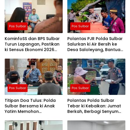
Pos Sulbar
Pos Sulbar
KominfoSS dan BPS Sulbar
Polantas PJR Polda Sulbar
Turun Lapangan, Pastikan
Salurkan ki Air Bersih ke
ki Sensus Ekonomi 2026
Desa Saloleyang, Bantuan
Berjalan Nyaman dan
Nyata di Tengah Musim
Akurat
Kemarau
Pos Sulbar
Pos Sulbar
Titipan Doa Tulus: Polda
Polantas Polda Sulbar
Sulbar Bersama ki Anak
Tebar ki Kebaikan: Jumat
Yatim Memohon
Berkah, Berbagi Senyum
Keberkahan Keamanan
dan Peduli Sepenuh Hati
Negeri