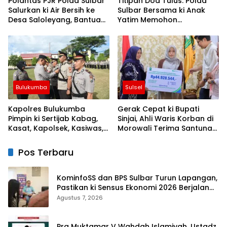
Polantas PJR Polda Sulbar
Titipan Doa Tulus: Polda
Salurkan ki Air Bersih ke
Sulbar Bersama ki Anak
Desa Saloleyang, Bantuan
Yatim Memohon
Nyata di Tengah Musim
Keberkahan Keamanan
Kemarau
Negeri
Bulukumba
Sulsel
Kapolres Bulukumba
Gerak Cepat ki Bupati
Pimpin ki Sertijab Kabag,
Sinjai, Ahli Waris Korban di
Kasat, Kapolsek, Kasiwas,
Morowali Terima Santunan
dan Pelantikan Kasi Humas
Kematian dari BPJS
Ketenagakerjaan
Pos Terbaru
KominfoSS dan BPS Sulbar Turun Lapangan,
Pastikan ki Sensus Ekonomi 2026 Berjalan
Nyaman dan Akurat
Agustus 7, 2026
Pra Muktamar V Wahdah Islamiyah, Ustadz