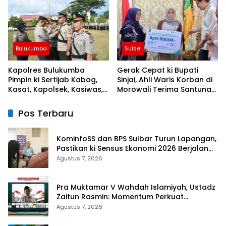
Kemarau
Negeri
Bulukumba
Sulsel
Kapolres Bulukumba
Gerak Cepat ki Bupati
Pimpin ki Sertijab Kabag,
Sinjai, Ahli Waris Korban di
Kasat, Kapolsek, Kasiwas,
Morowali Terima Santunan
dan Pelantikan Kasi Humas
Kematian dari BPJS
Ketenagakerjaan
Pos Terbaru
KominfoSS dan BPS Sulbar Turun Lapangan,
Pastikan ki Sensus Ekonomi 2026 Berjalan
Nyaman dan Akurat
Agustus 7, 2026
Pra Muktamar V Wahdah Islamiyah, Ustadz
Zaitun Rasmin: Momentum Perkuat
Konsolidasi dan Evaluasi Perjalanan
Agustus 7, 2026
Dakwah