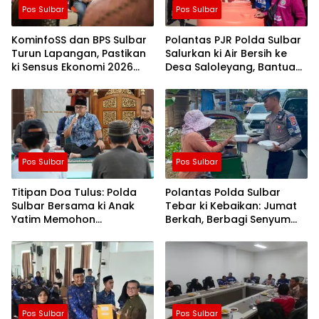
Pos Sulbar
Pos Sulbar
KominfoSS dan BPS Sulbar
Polantas PJR Polda Sulbar
Turun Lapangan, Pastikan
Salurkan ki Air Bersih ke
ki Sensus Ekonomi 2026
Desa Saloleyang, Bantuan
Berjalan Nyaman dan
Nyata di Tengah Musim
Akurat
Kemarau
Pos Sulbar
Pos Sulbar
Titipan Doa Tulus: Polda
Polantas Polda Sulbar
Sulbar Bersama ki Anak
Tebar ki Kebaikan: Jumat
Yatim Memohon
Berkah, Berbagi Senyum
Keberkahan Keamanan
dan Peduli Sepenuh Hati
Negeri
Pos Sulbar
Pos Sulbar