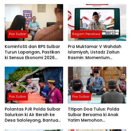
Pos Sulbar
Ragam Peristiwa
KominfoSS dan BPS Sulbar
Pra Muktamar V Wahdah
Turun Lapangan, Pastikan
Islamiyah, Ustadz Zaitun
ki Sensus Ekonomi 2026
Rasmin: Momentum
Berjalan Nyaman dan
Perkuat Konsolidasi dan
Akurat
Evaluasi Perjalanan
Dakwah
Pos Sulbar
Pos Sulbar
Polantas PJR Polda Sulbar
Titipan Doa Tulus: Polda
Salurkan ki Air Bersih ke
Sulbar Bersama ki Anak
Desa Saloleyang, Bantuan
Yatim Memohon
Nyata di Tengah Musim
Keberkahan Keamanan