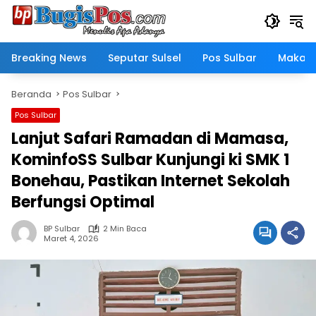
Langsung
ke
konten
Breaking News
Seputar Sulsel
Pos Sulbar
Makass
Beranda
Pos Sulbar
Pos Sulbar
Lanjut Safari Ramadan di Mamasa,
KominfoSS Sulbar Kunjungi ki SMK 1
Bonehau, Pastikan Internet Sekolah
Berfungsi Optimal
BP Sulbar
2 Min Baca
Maret 4, 2026