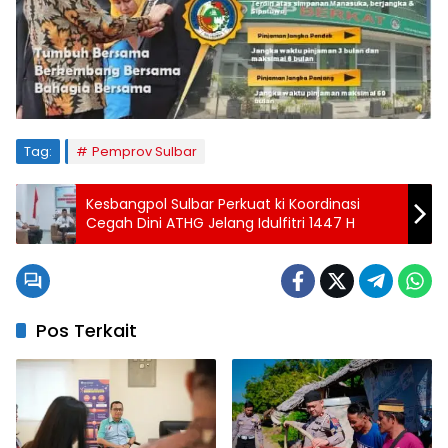
Tag:
Pemprov Sulbar
Kesbangpol Sulbar Perkuat ki Koordinasi
Cegah Dini ATHG Jelang Idulfitri 1447 H
Pos Terkait