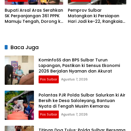
Bupati Arsal Aras Serahkan
Pemprov Sulbar
SK Perpanjangan 361 PPPK
Matangkan ki Persiapan
Mamuju Tengah, Dorong ki
Hari Jadi ke-22, Rangkaian
Kebijakan Belanja Pegawai
Kegiatan Libatkan
Lebih Fleksibel
Masyarakat
Baca Juga
KominfoSS dan BPS Sulbar Turun
Lapangan, Pastikan ki Sensus Ekonomi
2026 Berjalan Nyaman dan Akurat
Pos Sulbar
Agustus 7, 2026
Polantas PJR Polda Sulbar Salurkan ki Air
Bersih ke Desa Saloleyang, Bantuan
Nyata di Tengah Musim Kemarau
Pos Sulbar
Agustus 7, 2026
Titipan Doa Tulus: Polda Sulbar Bersama