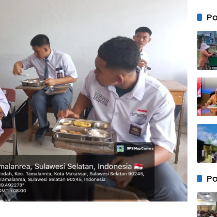
Satu
Pasa
Po
Bend
Merah
di BT
Mas 1 
Po