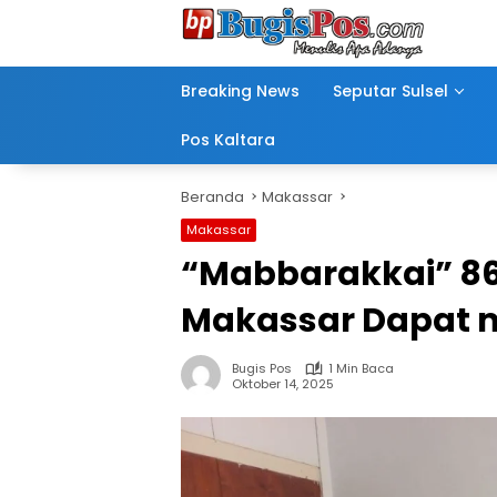
Langsung
ke
konten
Breaking News
Seputar Sulsel
Pos Kaltara
Beranda
Makassar
Makassar
“Mabbarakkai” 86
Makassar Dapat 
Bugis Pos
1 Min Baca
Oktober 14, 2025