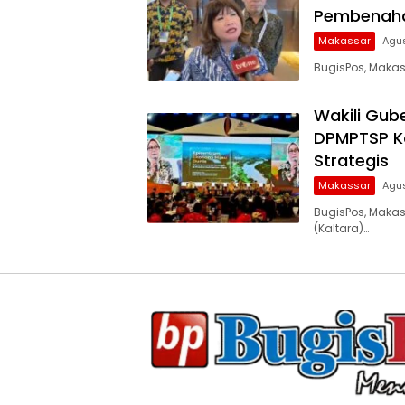
Pembenaha
Makassar
Agus
BugisPos, Maka
Wakili Gube
DPMPTSP Ka
Strategis
Makassar
Agus
BugisPos, Makas
(Kaltara)…