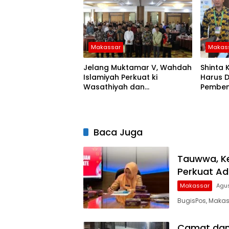
Makassar
Makas
Jelang Muktamar V, Wahdah
Shinta
Islamiyah Perkuat ki
Harus D
Wasathiyah dan
Pemben
Kebangsaan
Baca Juga
Tauwwa, K
Perkuat Ad
Makassar
Agus
BugisPos, Maka
Camat dan