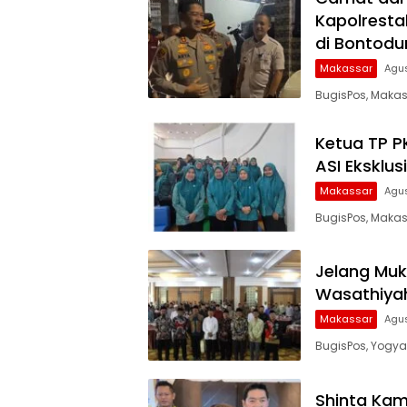
Kapolrest
di Bontodur
Makassar
Agus
BugisPos, Maka
Ketua TP P
ASI Eksklus
Makassar
Agus
BugisPos, Makas
Jelang Muk
Wasathiya
Makassar
Agus
BugisPos, Yogy
Shinta Kam