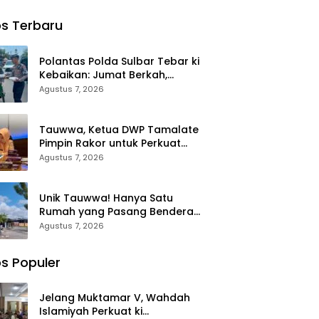
nya
Jambore
Perpanjanga
ng
Nasional XII
n 361 PPPK
s Terbaru
era
2026 di
Mamuju
 Putih
Cibubur
Tengah,
N Lappa
Dorong ki
Polantas Polda Sulbar Tebar ki
Sinjai
Kebijakan
Kebaikan: Jumat Berkah,
Belanja
Berbagi Senyum dan Peduli
Agustus 7, 2026
Pegawai
Sepenuh Hati
Lebih
Fleksibel
Tauwwa, Ketua DWP Tamalate
Pimpin Rakor untuk Perkuat
Administrasi dan Evaluasi
Agustus 7, 2026
Program
Unik Tauwwa! Hanya Satu
Rumah yang Pasang Bendera
Merah Putih di Blok J BTN
Agustus 7, 2026
Lappa Mas 1 Sinjai
s Populer
Jelang Muktamar V, Wahdah
Islamiyah Perkuat ki