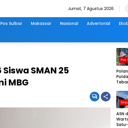
Jumat, 7 Agustus 2026
Pos Sulbar
Makassar
Nasional
Advertorial
Ekob
Pos 
 Siswa SMAN 25
Polan
Polda
mi MBG
Tebar
Kebai
Juma
Berka
Sinja
Berba
Seny
ASN 
Pedul
Warta
Sepen
Satu-