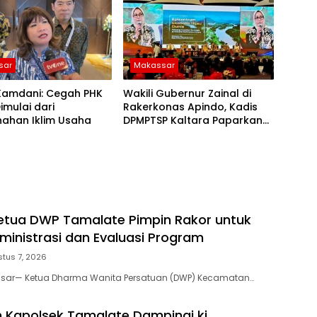
sar
Makassar
 Kamdani: Cegah PHK
Wakili Gubernur Zainal di
imulai dari
Rakerkonas Apindo, Kadis
ahan Iklim Usaha
DPMPTSP Kaltara Paparkan
Potensi Investasi Strategis
etua DWP Tamalate Pimpin Rakor untuk
ministrasi dan Evaluasi Program
tus 7, 2026
ssar— Ketua Dharma Wanita Persatuan (DWP) Kecamatan…
 Kapolsek Tamalate Dampingi ki