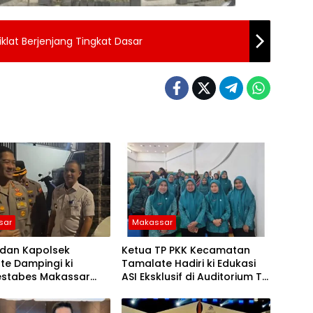
Diklat Berjenjang Tingkat Dasar
sar
Makassar
dan Kapolsek
Ketua TP PKK Kecamatan
te Dampingi ki
Tamalate Hadiri ki Edukasi
estabes Makassar
ASI Eksklusif di Auditorium TP
an Bantuan Sembako
PKK Kota Makassar
oduri