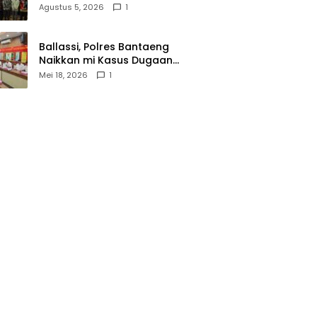
Wasathiyah dan Kebangsaan
Agustus 5, 2026
1
Ballassi, Polres Bantaeng
Naikkan mi Kasus Dugaan
Korupsi PDAM ke Penyidikan
Mei 18, 2026
1