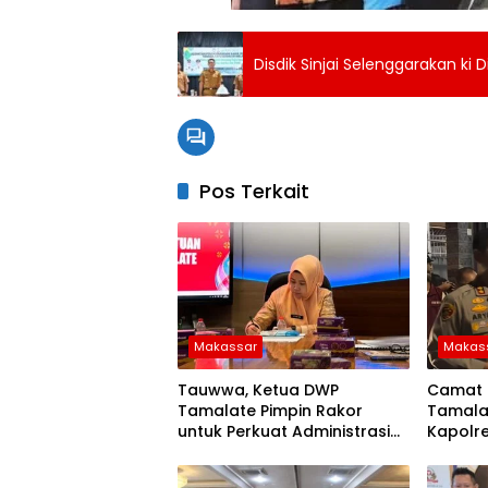
Disdik Sinjai Selenggarakan ki 
Pos Terkait
Makassar
Makas
Tauwwa, Ketua DWP
Camat 
Tamalate Pimpin Rakor
Tamala
untuk Perkuat Administrasi
Kapolr
dan Evaluasi Program
Serahk
di Bont