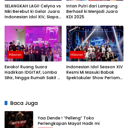
SELANGKAH LAGI! Celyna vs
Intan Putri dari Lampung
Niki Berebut ki Gelar Juara
Berhasil ki Menjadi Juara
Indonesian Idol XIV, Siapa
KDI 2025
yang Pantas Jadi The Next
Indonesian Idol?
Hiburan
Hiburan
Ewako! Ruang Suara
Indonesian Idol Season XIV
Hadirkan IDGITAF, Lomba
Resmi Mi Masuki Babak
Sihir, hingga Rumah Sakit di
Spektakuler Show Pertama
Makassar
Top 15
Baca Juga
Yaa Dende ! “Pelleng” Toko
Perlengkapan Mayat Hadir mi