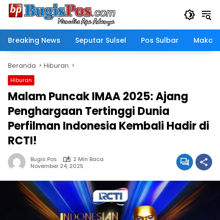
Langsung
ke
konten
Breaking News
Seputar Sulsel
Pos Sulbar
Makass
Beranda
Hiburan
Hiburan
Malam Puncak IMAA 2025: Ajang
Penghargaan Tertinggi Dunia
Perfilman Indonesia Kembali Hadir di
RCTI!
Bugis Pos
2 Min Baca
November 24, 2025