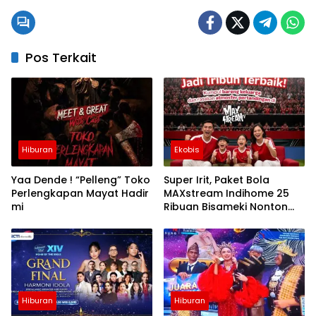
Pos Terkait
Hiburan
Ekobis
Yaa Dende ! “Pelleng” Toko
Super Irit, Paket Bola
Perlengkapan Mayat Hadir
MAXstream Indihome 25
mi
Ribuan Bisameki Nonton
Piala Dunia 2026
Hiburan
Hiburan