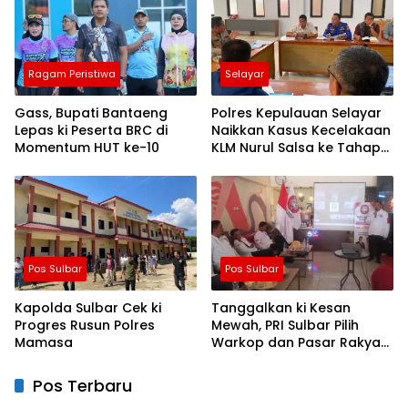
Ragam Peristiwa
Selayar
Gass, Bupati Bantaeng
Polres Kepulauan Selayar
Lepas ki Peserta BRC di
Naikkan Kasus Kecelakaan
Momentum HUT ke-10
KLM Nurul Salsa ke Tahap
Penyidikan
Pos Sulbar
Pos Sulbar
Kapolda Sulbar Cek ki
Tanggalkan ki Kesan
Progres Rusun Polres
Mewah, PRI Sulbar Pilih
Mamasa
Warkop dan Pasar Rakyat
untuk Rayakan HUT Ke-1
Pos Terbaru