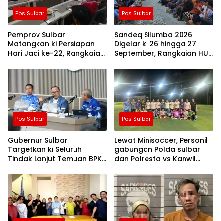
Pos Sulbar
Pos Sulbar
Pemprov Sulbar
Sandeq Silumba 2026
Matangkan ki Persiapan
Digelar ki 26 hingga 27
Hari Jadi ke-22, Rangkaian
September, Rangkaian HUT
Kegiatan Libatkan
Sulbar
Masyarakat
Pos Sulbar
Pos Sulbar
Gubernur Sulbar
Lewat Minisoccer, Personil
Targetkan ki Seluruh
gabungan Polda sulbar
Tindak Lanjut Temuan BPK
dan Polresta vs Kanwil
Tuntas 11 Agustus 2026
Kemenkeu Sulbar Eratkan
ki Ikatan Persaudaraan