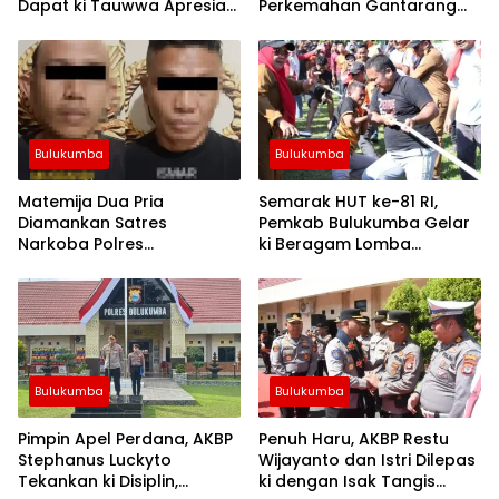
Dapat ki Tauwwa Apresiasi
Perkemahan Gantarang
Dari Kapolres Bulukumba
dan Lepas Kontingen
Jamnas XII 2026
Bulukumba
Bulukumba
Matemija Dua Pria
Semarak HUT ke-81 RI,
Diamankan Satres
Pemkab Bulukumba Gelar
Narkoba Polres
ki Beragam Lomba
Bulukumba, Turut Disita
Tradisional hingga
Satu Sachet Diduga Sabu.
Olahraga
Bulukumba
Bulukumba
Pimpin Apel Perdana, AKBP
Penuh Haru, AKBP Restu
Stephanus Luckyto
Wijayanto dan Istri Dilepas
Tekankan ki Disiplin,
ki dengan Isak Tangis