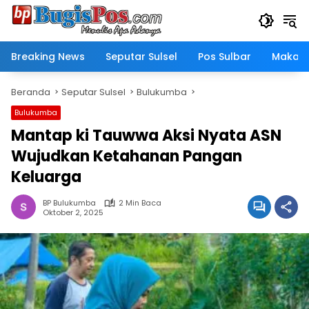
Langsung
ke
konten
Breaking News
Seputar Sulsel
Pos Sulbar
Makass
Beranda
Seputar Sulsel
Bulukumba
Bulukumba
Mantap ki Tauwwa Aksi Nyata ASN
Wujudkan Ketahanan Pangan
Keluarga
BP Bulukumba
2 Min Baca
Oktober 2, 2025