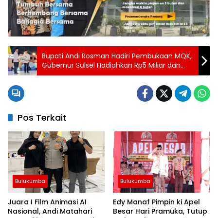
Bupati Andi Rosman Hadiri Pembukaan MQK,
Gubernur Sulsel Hadiahkan Rp5 Miliar dan
Janji Aerodrome di Wajo
Pos Terkait
Bulukumba
Bulukumba
Juara I Film Animasi AI
Edy Manaf Pimpin ki Apel
Nasional, Andi Matahari
Besar Hari Pramuka, Tutup