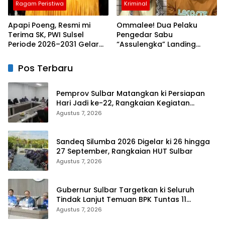
Ragam Peristiwa
Kriminal
Apapi Poeng, Resmi mi
Ommalee! Dua Pelaku
Terima SK, PWI Sulsel
Pengedar Sabu
Periode 2026–2031 Gelar
“Assulengka” Landing
Rapat Perdana
Dikandang Jeruji Polisi
Pos Terbaru
Pemprov Sulbar Matangkan ki Persiapan
Hari Jadi ke-22, Rangkaian Kegiatan
Libatkan Masyarakat
Agustus 7, 2026
Sandeq Silumba 2026 Digelar ki 26 hingga
27 September, Rangkaian HUT Sulbar
Agustus 7, 2026
Gubernur Sulbar Targetkan ki Seluruh
Tindak Lanjut Temuan BPK Tuntas 11
Agustus 2026
Agustus 7, 2026