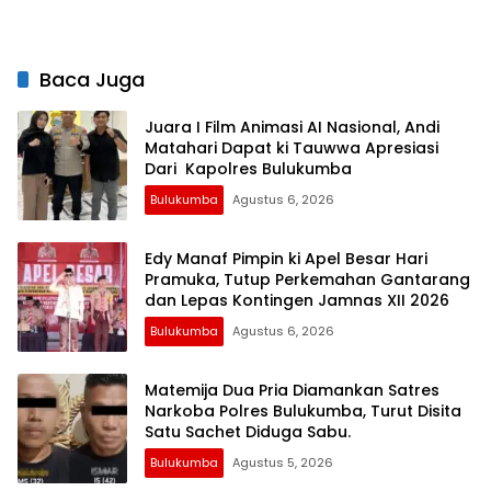
Kebersihan, dan Kecintaan
Personel Polres Bulukumba
Terhadap Organisasi
Baca Juga
Juara I Film Animasi AI Nasional, Andi
Matahari Dapat ki Tauwwa Apresiasi
Dari Kapolres Bulukumba
Bulukumba
Agustus 6, 2026
Edy Manaf Pimpin ki Apel Besar Hari
Pramuka, Tutup Perkemahan Gantarang
dan Lepas Kontingen Jamnas XII 2026
Bulukumba
Agustus 6, 2026
Matemija Dua Pria Diamankan Satres
Narkoba Polres Bulukumba, Turut Disita
Satu Sachet Diduga Sabu.
Bulukumba
Agustus 5, 2026