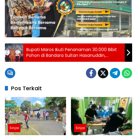
Bupati Maros Ikuti Penanaman 30.000 Bibit
Pohon di Bandara Sultan Hasanuddin,
Rangka Ulang Tahun Injourney Airports
Pos Terkait
Sinjai
Sinjai