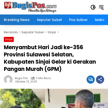
Langsung
ke
konten
Breaking News
Seputar Sulsel
Pos Sulbar
Makass
Beranda
Seputar Sulsel
Sinjai
Sinjai
Menyambut Hari Jadi ke-356
Provinsi Sulawesi Selatan,
Kabupaten Sinjai Gelar ki Gerakan
Pangan Murah (GPM)
Bugis Pos
2 Min Baca
Oktober 13, 2025