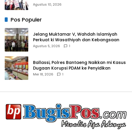
22
Agustus 10, 2026
Pos Populer
Jelang Muktamar V, Wahdah Islamiyah
Perkuat ki Wasathiyah dan Kebangsaan
Agustus 5, 2026
1
Ballassi, Polres Bantaeng Naikkan mi Kasus
Dugaan Korupsi PDAM ke Penyidikan
Mei 18, 2026
1