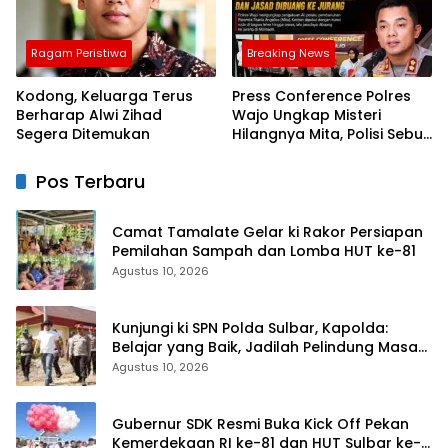
Ragam Peristiwa
Breaking News
Kodong, Keluarga Terus
Press Conference Polres
Berharap Alwi Zihad
Wajo Ungkap Misteri
Segera Ditemukan
Hilangnya Mita, Polisi Sebut
Korban Dibunuh Sopir
Travel karena Sakit Hati
Pos Terbaru
Camat Tamalate Gelar ki Rakor Persiapan
Pemilahan Sampah dan Lomba HUT ke-81
Agustus 10, 2026
Kunjungi ki SPN Polda Sulbar, Kapolda:
Belajar yang Baik, Jadilah Pelindung Masa
Depan Rakyat
Agustus 10, 2026
Gubernur SDK Resmi Buka Kick Off Pekan
Kemerdekaan RI ke-81 dan HUT Sulbar ke-