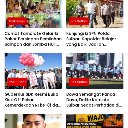
Makassar
Pos Sulbar
Camat Tamalate Gelar ki
Kunjungi ki SPN Polda
Rakor Persiapan Pemilahan
Sulbar, Kapolda: Belajar
Sampah dan Lomba HUT
yang Baik, Jadilah
ke-81
Pelindung Masa Depan
Rakyat
Pos Sulbar
Pos Sulbar
Gubernur SDK Resmi Buka
Bawa Semangat Panca
Kick Off Pekan
Daya, Defile Kominfo
Kemerdekaan RI ke-81 dan
Sulbar Sedot Perhatian di
HUT Sulbar ke-22
Lapangan Kantor
Gubernur