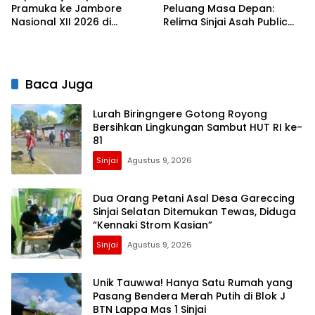
Pramuka ke Jambore
Peluang Masa Depan:
Nasional XII 2026 di
Relima Sinjai Asah Public
Cibubur
Speaking Siswa di MTs
Nurul Izzah Kalamisu
Baca Juga
Lurah Biringngere Gotong Royong
Bersihkan Lingkungan Sambut HUT RI ke-
81
Sinjai
Agustus 9, 2026
Dua Orang Petani Asal Desa Gareccing
Sinjai Selatan Ditemukan Tewas, Diduga
“Kennaki Strom Kasian”
Sinjai
Agustus 9, 2026
Unik Tauwwa! Hanya Satu Rumah yang
Pasang Bendera Merah Putih di Blok J
BTN Lappa Mas 1 Sinjai