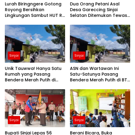
Lurah Biringngere Gotong
Dua Orang Petani Asal
Royong Bersihkan
Desa Gareccing Sinjai
Lingkungan Sambut HUT RI
Selatan Ditemukan Tewas,
ke-81
Diduga “Kennaki Strom
Kasian”
Sinjai
Sinjai
Unik Tauwwa! Hanya Satu
ASN dan Wartawan Ini
Rumah yang Pasang
Satu-Satunya Pasang
Bendera Merah Putih di
Bendera Merah Putih di BTN
Blok J BTN Lappa Mas 1
Lappa Mas 1 Sinjai
Sinjai
Sinjai
Sinjai
Bupati Sinjai Lepas 56
Berani Bicara, Buka