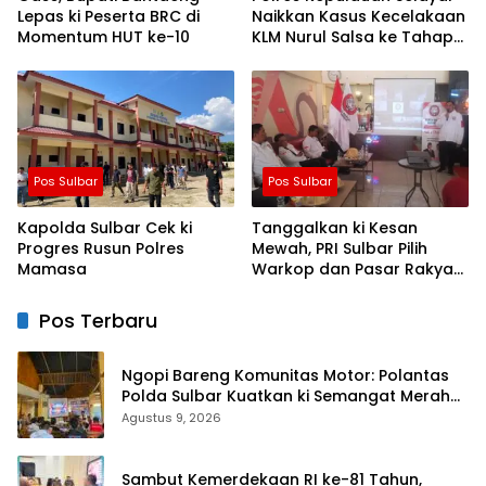
Lepas ki Peserta BRC di
Naikkan Kasus Kecelakaan
Momentum HUT ke-10
KLM Nurul Salsa ke Tahap
Penyidikan
Pos Sulbar
Pos Sulbar
Kapolda Sulbar Cek ki
Tanggalkan ki Kesan
Progres Rusun Polres
Mewah, PRI Sulbar Pilih
Mamasa
Warkop dan Pasar Rakyat
untuk Rayakan HUT Ke-1
Pos Terbaru
Ngopi Bareng Komunitas Motor: Polantas
Polda Sulbar Kuatkan ki Semangat Merah
Putih dan Keselamatan
Agustus 9, 2026
Sambut Kemerdekaan RI ke-81 Tahun,