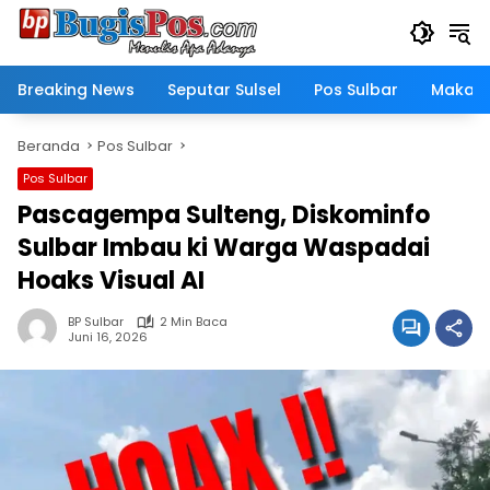
Langsung
ke
konten
Breaking News
Seputar Sulsel
Pos Sulbar
Makass
Beranda
Pos Sulbar
Pos Sulbar
Pascagempa Sulteng, Diskominfo
Sulbar Imbau ki Warga Waspadai
Hoaks Visual AI
BP Sulbar
2 Min Baca
Juni 16, 2026