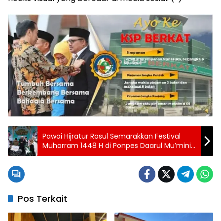
Pawai Hijratur Rasul Semarakkan Festival
Muharram 1448 H di Ponpes Daarul Mu’minin
As’adiyah Doping
Pos Terkait