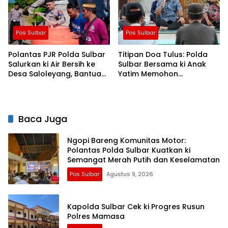
Pos Sulbar
Pos Sulbar
Polantas PJR Polda Sulbar
Titipan Doa Tulus: Polda
Salurkan ki Air Bersih ke
Sulbar Bersama ki Anak
Desa Saloleyang, Bantuan
Yatim Memohon
Nyata di Tengah Musim
Keberkahan Keamanan
Kemarau
Negeri
Baca Juga
Ngopi Bareng Komunitas Motor:
Polantas Polda Sulbar Kuatkan ki
Semangat Merah Putih dan Keselamatan
Pos Sulbar
Agustus 9, 2026
Kapolda Sulbar Cek ki Progres Rusun
Polres Mamasa