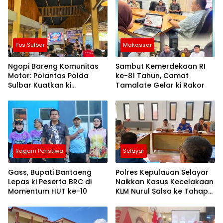
Pos Sulbar
Makassar
Ngopi Bareng Komunitas
Sambut Kemerdekaan RI
Motor: Polantas Polda
ke-81 Tahun, Camat
Sulbar Kuatkan ki
Tamalate Gelar ki Rakor
Semangat Merah Putih dan
Keselamatan
Ragam Peristiwa
Selayar
Gass, Bupati Bantaeng
Polres Kepulauan Selayar
Lepas ki Peserta BRC di
Naikkan Kasus Kecelakaan
Momentum HUT ke-10
KLM Nurul Salsa ke Tahap
Penyidikan