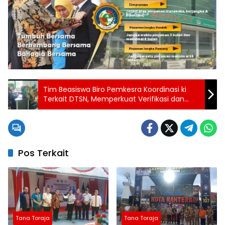
Tim Beasiswa Biro Pemkesra Koordinasi ki
Terkait DTSN, Memperkuat Verifikasi dan
Validasi Data Penerima Beasiswa
Pos Terkait
Tana Toraja
Tana Toraja