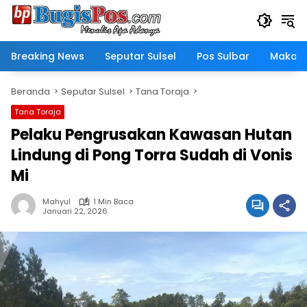
Langsung
ke
konten
Breaking News
Seputar Sulsel
Pos Sulbar
Makass
Beranda
Seputar Sulsel
Tana Toraja
Tana Toraja
Pelaku Pengrusakan Kawasan Hutan
Lindung di Pong Torra Sudah di Vonis
Mi
Mahyul
1 Min Baca
Januari 22, 2026