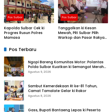
Pos Sulbar
Pos Sulbar
Kapolda Sulbar Cek ki
Tanggalkan ki Kesan
Progres Rusun Polres
Mewah, PRI Sulbar Pilih
Mamasa
Warkop dan Pasar Rakyat
untuk Rayakan HUT Ke-1
Pos Terbaru
Ngopi Bareng Komunitas Motor: Polantas
Polda Sulbar Kuatkan ki Semangat Merah
Putih dan Keselamatan
Agustus 9, 2026
Sambut Kemerdekaan RI ke-81 Tahun,
Camat Tamalate Gelar ki Rakor
Agustus 8, 2026
Gass, Bupati Bantaeng Lepas ki Peserta