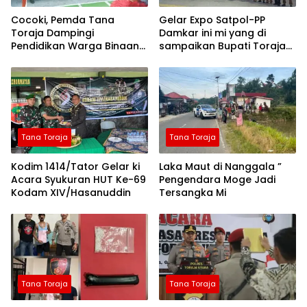
Cocoki, Pemda Tana
Gelar Expo Satpol-PP
Toraja Dampingi
Damkar ini mi yang di
Pendidikan Warga Binaan
sampaikan Bupati Toraja
Lapas Kelas II B Makale
Utara
Tana Toraja
Tana Toraja
Kodim 1414/Tator Gelar ki
Laka Maut di Nanggala ”
Acara Syukuran HUT Ke-69
Pengendara Moge Jadi
Kodam XIV/Hasanuddin
Tersangka Mi
Tana Toraja
Tana Toraja