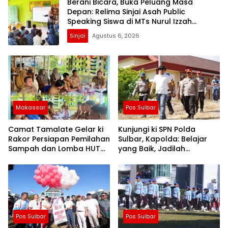
Berani Bicara, Buka Peluang Masa
Depan: Relima Sinjai Asah Public
Speaking Siswa di MTs Nurul Izzah
Kalamisu
Sinjai
Agustus 6, 2026
Makassar
Pos Sulbar
Camat Tamalate Gelar ki
Kunjungi ki SPN Polda
Rakor Persiapan Pemilahan
Sulbar, Kapolda: Belajar
Sampah dan Lomba HUT
yang Baik, Jadilah
ke-81
Pelindung Masa Depan
Rakyat
Pos Sulbar
Pos Sulbar