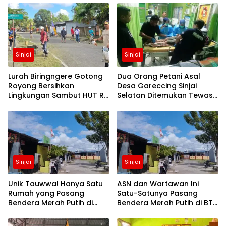
Sinjai
Sinjai
Lurah Biringngere Gotong
Dua Orang Petani Asal
Royong Bersihkan
Desa Gareccing Sinjai
Lingkungan Sambut HUT RI
Selatan Ditemukan Tewas,
ke-81
Diduga “Kennaki Strom
Kasian”
Sinjai
Sinjai
Unik Tauwwa! Hanya Satu
ASN dan Wartawan Ini
Rumah yang Pasang
Satu-Satunya Pasang
Bendera Merah Putih di
Bendera Merah Putih di BTN
Blok J BTN Lappa Mas 1
Lappa Mas 1 Sinjai
Sinjai