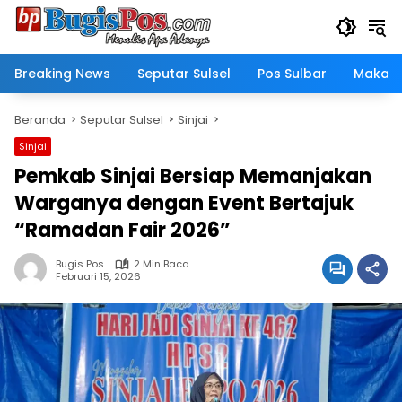
Langsung
ke
konten
Breaking News
Seputar Sulsel
Pos Sulbar
Makass
Beranda
Seputar Sulsel
Sinjai
Sinjai
Pemkab Sinjai Bersiap Memanjakan
Warganya dengan Event Bertajuk
“Ramadan Fair 2026”
Bugis Pos
2 Min Baca
Februari 15, 2026