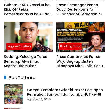
Gubernur SDK Resmi Buka
Bawa Semangat Panca
Kick Off Pekan
Daya, Defile Kominfo
Kemerdekaan RI ke-81 dan
Sulbar Sedot Perhatian di
HUT Sulbar ke-22
Lapangan Kantor
Gubernur
Ragam Peristiwa
Breaking News
Kodong, Keluarga Terus
Press Conference Polres
Berharap Alwi Zihad
Wajo Ungkap Misteri
Segera Ditemukan
Hilangnya Mita, Polisi Sebut
Korban Dibunuh Sopir
Travel karena Sakit Hati
Pos Terbaru
Camat Tamalate Gelar ki Rakor Persiapan
Pemilahan Sampah dan Lomba HUT ke-81
Agustus 10, 2026