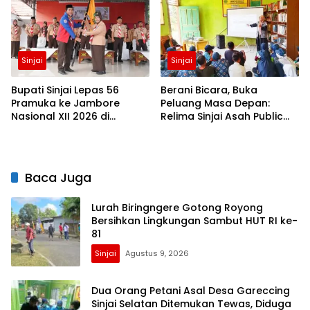
Sinjai
Sinjai
Bupati Sinjai Lepas 56
Berani Bicara, Buka
Pramuka ke Jambore
Peluang Masa Depan:
Nasional XII 2026 di
Relima Sinjai Asah Public
Cibubur
Speaking Siswa di MTs
Nurul Izzah Kalamisu
Baca Juga
Lurah Biringngere Gotong Royong
Bersihkan Lingkungan Sambut HUT RI ke-
81
Sinjai
Agustus 9, 2026
Dua Orang Petani Asal Desa Gareccing
Sinjai Selatan Ditemukan Tewas, Diduga