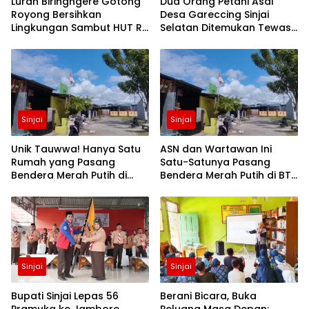
Lurah Biringngere Gotong
Dua Orang Petani Asal
Royong Bersihkan
Desa Gareccing Sinjai
Lingkungan Sambut HUT RI
Selatan Ditemukan Tewas,
ke-81
Diduga “Kennaki Strom
Kasian”
Sinjai
Sinjai
Unik Tauwwa! Hanya Satu
ASN dan Wartawan Ini
Rumah yang Pasang
Satu-Satunya Pasang
Bendera Merah Putih di
Bendera Merah Putih di BTN
Blok J BTN Lappa Mas 1
Lappa Mas 1 Sinjai
Sinjai
Sinjai
Sinjai
Bupati Sinjai Lepas 56
Berani Bicara, Buka