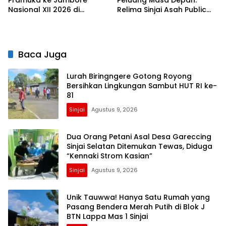
Pramuka ke Jambore
Peluang Masa Depan:
Nasional XII 2026 di
Relima Sinjai Asah Public
Cibubur
Speaking Siswa di MTs
Nurul Izzah Kalamisu
Baca Juga
Lurah Biringngere Gotong Royong
Bersihkan Lingkungan Sambut HUT RI ke-
81
Sinjai
Agustus 9, 2026
Dua Orang Petani Asal Desa Gareccing
Sinjai Selatan Ditemukan Tewas, Diduga
“Kennaki Strom Kasian”
Sinjai
Agustus 9, 2026
Unik Tauwwa! Hanya Satu Rumah yang
Pasang Bendera Merah Putih di Blok J
BTN Lappa Mas 1 Sinjai