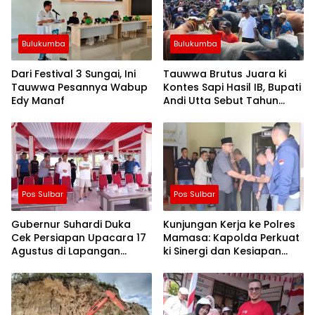
Bulukumba
Bulukumba
Dari Festival 3 Sungai, Ini
Tauwwa Brutus Juara ki
Tauwwa Pesannya Wabup
Kontes Sapi Hasil IB, Bupati
Edy Manaf
Andi Utta Sebut Tahun
Depan Kita Bikin Skala
Lebih Besar
Pos Sulbar
Pos Sulbar
Gubernur Suhardi Duka
Kunjungan Kerja ke Polres
Cek Persiapan Upacara 17
Mamasa: Kapolda Perkuat
Agustus di Lapangan
ki Sinergi dan Kesiapan
Ahmad Kirang, Capai 80
Jaga Kamtibmas di
Persen
Wilayah