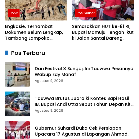
Bone
Pos Sulbar
Engkasie, Terhambat
Semarakkan HUT ke-81 RI,
Dokumen Belum Lengkap,
Bupati Mamuju Tengah Ikut
Tambang Lampoko
ki Jalan Santai Bareng
Disanksi Sementara Untuk
Warga Karossa
Tidak Operasional
Pos Terbaru
Dari Festival 3 Sungai, Ini Tauwwa Pesannya
Wabup Edy Manaf
Agustus 9, 2026
Tauwwa Brutus Juara ki Kontes Sapi Hasil
IB, Bupati Andi Utta Sebut Tahun Depan Kita
Bikin Skala Lebih Besar
Agustus 9, 2026
Gubernur Suhardi Duka Cek Persiapan
Upacara 17 Agustus di Lapangan Ahmad