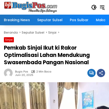
Langsung
ke
konten
Breaking News
Seputar Sulsel
Pos Sulbar
Makass
Beranda
Seputar Sulsel
Sinjai
Sinjai
Pemkab Sinjai Ikut ki Rakor
Optimalisasi Lahan Mendukung
Swasembada Pangan Nasional
Bugis Pos
2 Min Baca
Juni 20, 2025