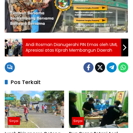
Andi Rosman Dianugerahi PIN Emas oleh UMI,
Apresiasi atas Kiprah Membangun Daerah
Pos Terkait
Sinjai
Sinjai