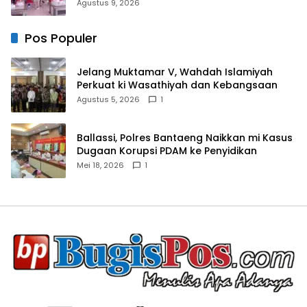
Kirang, Capai 80 Persen
Agustus 9, 2026
Pos Populer
Jelang Muktamar V, Wahdah Islamiyah
Perkuat ki Wasathiyah dan Kebangsaan
Agustus 5, 2026
1
Ballassi, Polres Bantaeng Naikkan mi Kasus
Dugaan Korupsi PDAM ke Penyidikan
Mei 18, 2026
1