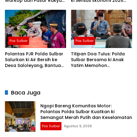
Warkop dan Pasar Rakyat
ki Sensus Ekonomi 2026
untuk Rayakan HUT Ke-1
Berjalan Nyaman dan
Akurat
Pos Sulbar
Pos Sulbar
Polantas PJR Polda Sulbar
Titipan Doa Tulus: Polda
Salurkan ki Air Bersih ke
Sulbar Bersama ki Anak
Desa Saloleyang, Bantuan
Yatim Memohon
Nyata di Tengah Musim
Keberkahan Keamanan
Kemarau
Negeri
Baca Juga
Ngopi Bareng Komunitas Motor:
Polantas Polda Sulbar Kuatkan ki
Semangat Merah Putih dan Keselamatan
Pos Sulbar
Agustus 9, 2026