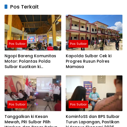
Pos Terkait
Pos Sulbar
Pos Sulbar
Ngopi Bareng Komunitas
Kapolda Sulbar Cek ki
Motor: Polantas Polda
Progres Rusun Polres
Sulbar Kuatkan ki
Mamasa
Semangat Merah Putih dan
Keselamatan
Pos Sulbar
Pos Sulbar
Tanggalkan ki Kesan
KominfoSS dan BPS Sulbar
Mewah, PRI Sulbar Pilih
Turun Lapangan, Pastikan