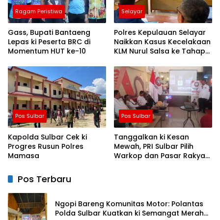
Ragam Peristiwa
Selayar
Gass, Bupati Bantaeng
Polres Kepulauan Selayar
Lepas ki Peserta BRC di
Naikkan Kasus Kecelakaan
Momentum HUT ke-10
KLM Nurul Salsa ke Tahap
Penyidikan
Pos Sulbar
Pos Sulbar
Kapolda Sulbar Cek ki
Tanggalkan ki Kesan
Progres Rusun Polres
Mewah, PRI Sulbar Pilih
Mamasa
Warkop dan Pasar Rakyat
untuk Rayakan HUT Ke-1
Pos Terbaru
Ngopi Bareng Komunitas Motor: Polantas
Polda Sulbar Kuatkan ki Semangat Merah