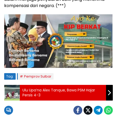
kompensasi dari negara. (***)
Tag:
Pemprov Sulbar
Ulu Upa’na Alex Tanque, Bawa PSM Hajar
Persis 4-3