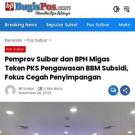
Langsung
ke
konten
Breaking News
Seputar Sulsel
Pos Sulbar
Makass
Beranda
Pos Sulbar
Pos Sulbar
Pemprov Sulbar dan BPH Migas
Teken PKS Pengawasan BBM Subsidi,
Fokus Cegah Penyimpangan
BP Sulbar
2 Min Baca
November 29, 2025