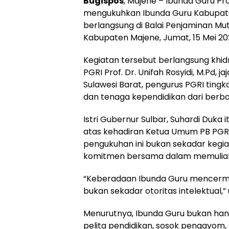
Bugispos
, Majene – Ibunda Guru Pro
mengukuhkan Ibunda Guru Kabupate
berlangsung di Balai Penjaminan Mut
Kabupaten Majene, Jumat, 15 Mei 20
Kegiatan tersebut berlangsung khi
PGRI Prof. Dr. Unifah Rosyidi, M.Pd,
Sulawesi Barat, pengurus PGRI tingk
dan tenaga kependidikan dari berbag
Istri Gubernur Sulbar, Suhardi Duka
atas kehadiran Ketua Umum PB PGRI
pengukuhan ini bukan sekadar kegia
komitmen bersama dalam memuliaka
“Keberadaan Ibunda Guru mencermin
bukan sekadar otoritas intelektual,” 
Menurutnya, Ibunda Guru bukan han
pelita pendidikan, sosok pengayom, 