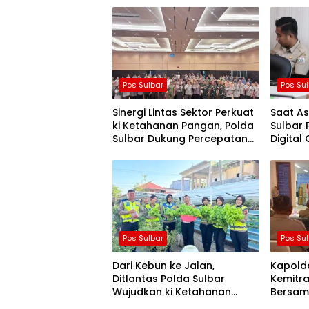
Pos Sulbar
Pos Su
Sinergi Lintas Sektor Perkuat
Saat As
ki Ketahanan Pangan, Polda
Sulbar P
Sulbar Dukung Percepatan
Digital
Cetak Sawah dan Mitigasi
Love S
Kekeringan
Pos Sulbar
Pos Su
Dari Kebun ke Jalan,
Kapolda
Ditlantas Polda Sulbar
Kemitra
Wujudkan ki Ketahanan
Bersam
Pangan Lewat Aksi Berbagi
Penula