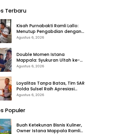
r
Masa Depan:
Kabel BTS,
a
Relima Sinjai
Pria di
s Terbaru
ala
Asah Public
Makassar
 Lallo
Speaking
“Tabbulinta’
r 520
Siswa di MTs
‘” Disangkar
Kisah Purnabakti Ramli Lallo:
Nurul Izzah
Besi Polisi
Menutup Pengabdian dengan
ako di
Kalamisu
Pintu Sedekah
Agustus 6, 2026
a
Double Momen Istana
Mappala: Syukuran Ultah ke-58
Ramli Lallo Ditandai Aksi
Agustus 6, 2026
Berbagi Rumah Ibadah
Loyalitas Tanpa Batas, Tim SAR
Polda Sulsel Raih Apresiasi
Basarnas atas Evakuasi ATR 42
Agustus 6, 2026
s Populer
Buah Ketekunan Bisnis Kuliner,
Owner Istana Mappala Ramli