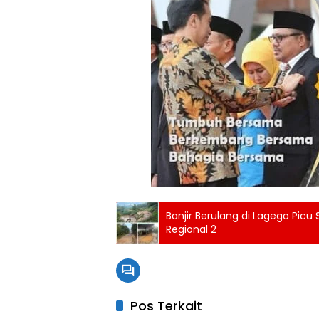
Banjir Berulang di Lagego Pic
Regional 2
Pos Terkait