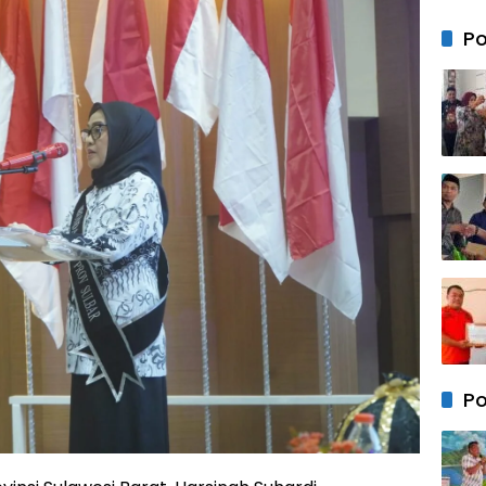
Owne
Istan
Po
Mapp
Ramli
Teba
Paket
Semb
Gow
Po