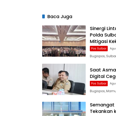
untuk Masyarakat
Baca Juga
Sinergi Lin
Polda Sulb
Mitigasi Ke
Pos Sulbar
Agu
Bugispos, Sulb
Saat Asmara
Digital Ce
Pos Sulbar
Agu
Bugispos, Mamuj
Semangat K
Tekankan k