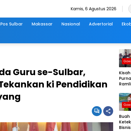
Kamis, 6 Agustus 2026
Pos Sulbar
Makassar
Nasional
Advertorial
Ekob
Gow
a Guru se-Sulbar,
Kisah
Purna
Tekankan ki Pendidikan
Ramli 
Menu
ayang
Peng
denga
Gow
Sede
Buah
Kete
Bisnis