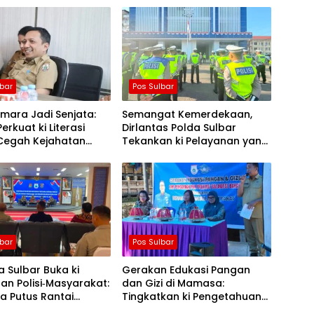
lbar
Pos Sulbar
mara Jadi Senjata:
Semangat Kemerdekaan,
erkuat ki Literasi
Dirlantas Polda Sulbar
 Cegah Kejahatan
Tekankan ki Pelayanan yang
camming
Lebih Humanis dan
Menyentuh Hati
lbar
Pos Sulbar
 Sulbar Buka ki
Gerakan Edukasi Pangan
an Polisi‑Masyarakat:
dan Gizi di Mamasa:
a Putus Rantai
Tingkatkan ki Pengetahuan
ran TBC
dan Keterampilan Keluarga