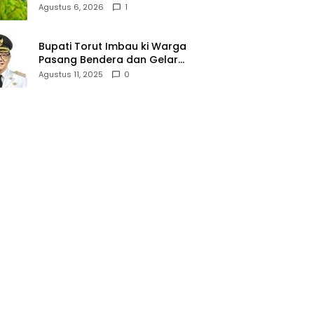
Lallo Tebar 520 Paket
Agustus 6, 2026
1
Sembako di Gowa
Bupati Torut Imbau ki Warga
Pasang Bendera dan Gelar
Lomba 17 Agustus
Agustus 11, 2025
0