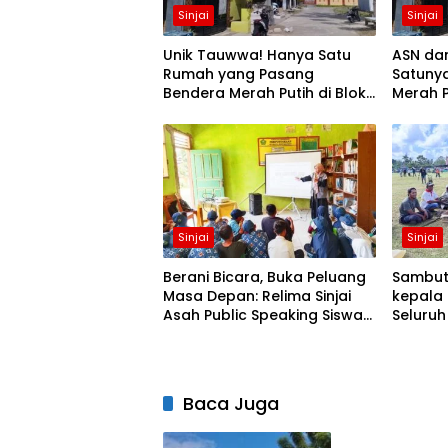
Sinjai
Sinjai
Unik Tauwwa! Hanya Satu
ASN da
Rumah yang Pasang
Satuny
Bendera Merah Putih di Blok
Merah P
J BTN Lappa Mas 1 Sinjai
Mas 1 Si
Sinjai
Sinjai
Berani Bicara, Buka Peluang
Sambut 
Masa Depan: Relima Sinjai
kepala 
Asah Public Speaking Siswa
Seluruh
di MTs Nurul Izzah Kalamisu
Alun-a
Baca Juga