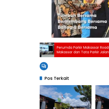
Perumda Parkir Makassar Roads
Makassar dan Tata Parkir Jalan
Pos Terkait