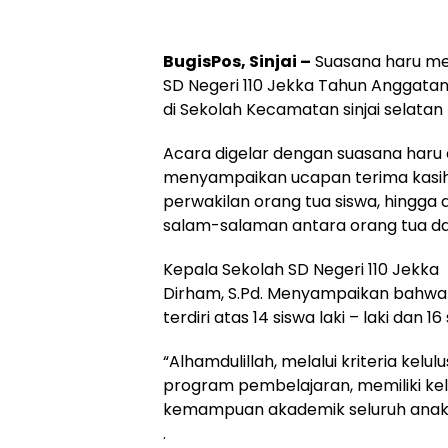
BugisPos, Sinjai –
Suasana haru men
SD Negeri 110 Jekka Tahun Anggatan
di Sekolah Kecamatan sinjai selatan
Acara digelar dengan suasana haru 
menyampaikan ucapan terima kasih 
perwakilan orang tua siswa, hingg
salam-salaman antara orang tua da
Kepala Sekolah SD Negeri 110 Jekka
Dirham, S.Pd. Menyampaikan bahwa t
terdiri atas 14 siswa laki – laki dan 
“Alhamdulillah, melalui kriteria kelu
program pembelajaran, memiliki ke
kemampuan akademik seluruh anak di
.