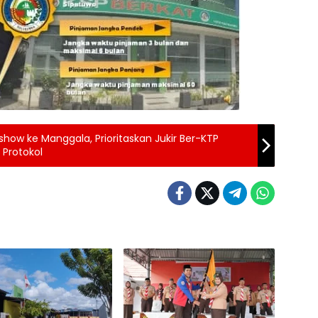
how ke Manggala, Prioritaskan Jukir Ber-KTP
 Protokol