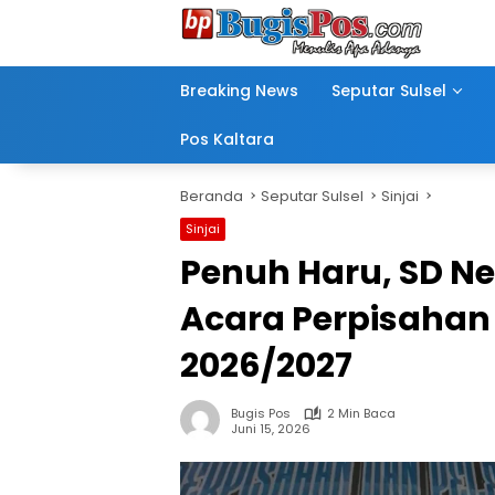
Langsung
ke
konten
Breaking News
Seputar Sulsel
Pos Kaltara
Beranda
Seputar Sulsel
Sinjai
Sinjai
Penuh Haru, SD Neg
Acara Perpisahan
2026/2027
Bugis Pos
2 Min Baca
Juni 15, 2026