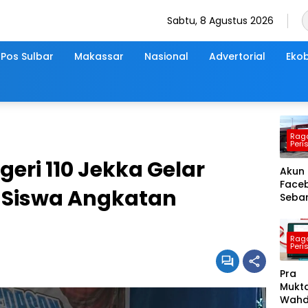
Sabtu, 8 Agustus 2026
Pos Sulbar
Makassar
Nasional
Advertorial
Ekob
Rag
Peri
eri 110 Jekka Gelar
Akun
Face
 Siswa Angkatan
Sebar
Tang
Lepa
Nark
Rag
Peri
Kasa
Nark
Pra
Polre
Mukt
Takal
Wah
Hoax