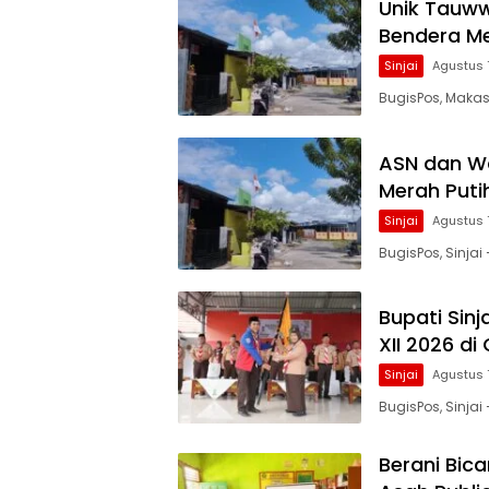
Unik Tauw
Bendera Mer
Sinjai
Agustus 
BugisPos, Makas
ASN dan W
Merah Putih
Sinjai
Agustus 
BugisPos, Sinja
Bupati Sin
XII 2026 di
Sinjai
Agustus 
BugisPos, Sinjai 
Berani Bica