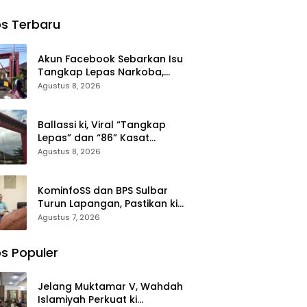
iyah,
Air Bersih ke
Bersama ki
h
dz
Desa
Anak Yatim
s Terbaru
n
Saloleyang,
Memohon
n:
Bantuan
Keberkahan
entum
Nyata di
Keamanan
Akun Facebook Sebarkan Isu
at
Tengah
Negeri
Tangkap Lepas Narkoba,
lidasi
Musim
Kasat Narkoba Polres Takalar:
Agustus 8, 2026
valuasi
Kemarau
Itu Hoax dan Fitnah
lanan
ah
Ballassi ki, Viral “Tangkap
Lepas” dan “86” Kasat
Narkoba Polres Takalar Sebut
Agustus 8, 2026
Hoax
KominfoSS dan BPS Sulbar
Turun Lapangan, Pastikan ki
Sensus Ekonomi 2026 Berjalan
Agustus 7, 2026
Nyaman dan Akurat
s Populer
Jelang Muktamar V, Wahdah
Islamiyah Perkuat ki