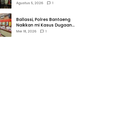
Wasathiyah dan Kebangsaan
Agustus 5, 2026
1
Ballassi, Polres Bantaeng
Naikkan mi Kasus Dugaan
Korupsi PDAM ke Penyidikan
Mei 18, 2026
1