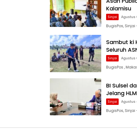
Asah Public
Kalamisu
Sinjai
Agustus 
BugisPos, Sinjai
Sambut ki 
Seluruh ASN
Sinjai
Agustus 
BugisPos , Maka
BI Sulsel d
Jelang HLM
Sinjai
Agustus 
BugisPos, Sinjai