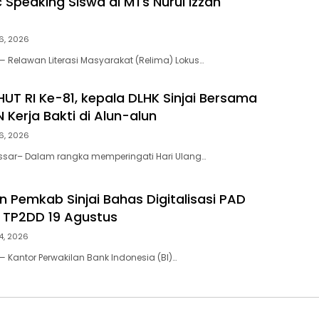
 Speaking Siswa di MTs Nurul Izzah
6, 2026
 — Relawan Literasi Masyarakat (Relima) Lokus…
HUT RI Ke-81, kepala DLHK Sinjai Bersama
 Kerja Bakti di Alun-alun
6, 2026
ssar– Dalam rangka memperingati Hari Ulang…
an Pemkab Sinjai Bahas Digitalisasi PAD
 TP2DD 19 Agustus
4, 2026
 — Kantor Perwakilan Bank Indonesia (BI)…