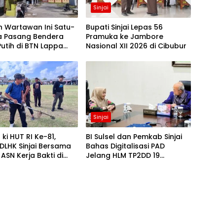
Sinjai
n Wartawan Ini Satu-
Bupati Sinjai Lepas 56
a Pasang Bendera
Pramuka ke Jambore
utih di BTN Lappa
Nasional XII 2026 di Cibubur
njai
Sinjai
ki HUT RI Ke-81,
BI Sulsel dan Pemkab Sinjai
DLHK Sinjai Bersama
Bahas Digitalisasi PAD
 ASN Kerja Bakti di
Jelang HLM TP2DD 19
lun
Agustus