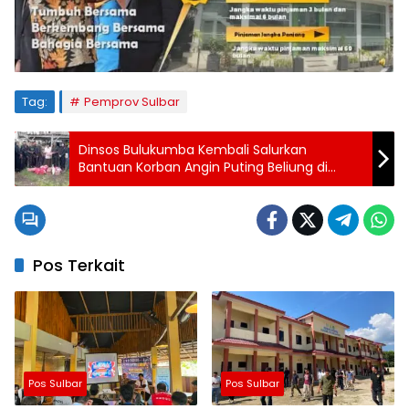
Tag:
Pemprov Sulbar
Dinsos Bulukumba Kembali Salurkan
Bantuan Korban Angin Puting Beliung di
Kelurahan Sapolohe
Pos Terkait
Pos Sulbar
Pos Sulbar