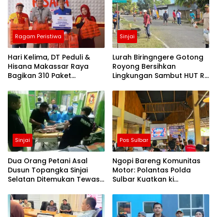
Ragam Peristiwa
Sinjai
Hari Kelima, DT Peduli &
Lurah Biringngere Gotong
Hisana Makassar Raya
Royong Bersihkan
Bagikan 310 Paket
Lingkungan Sambut HUT RI
Makanan untuk Korban
ke-81
Kebakaran Tallo
Sinjai
Pos Sulbar
Dua Orang Petani Asal
Ngopi Bareng Komunitas
Dusun Topangka Sinjai
Motor: Polantas Polda
Selatan Ditemukan Tewas,
Sulbar Kuatkan ki
Diduga “Kennaki Strom
Semangat Merah Putih dan
Kasian”
Keselamatan