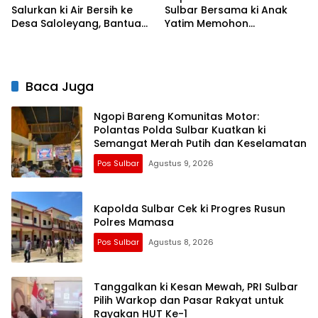
Salurkan ki Air Bersih ke
Sulbar Bersama ki Anak
Desa Saloleyang, Bantuan
Yatim Memohon
Nyata di Tengah Musim
Keberkahan Keamanan
Kemarau
Negeri
Baca Juga
Ngopi Bareng Komunitas Motor:
Polantas Polda Sulbar Kuatkan ki
Semangat Merah Putih dan Keselamatan
Pos Sulbar
Agustus 9, 2026
Kapolda Sulbar Cek ki Progres Rusun
Polres Mamasa
Pos Sulbar
Agustus 8, 2026
Tanggalkan ki Kesan Mewah, PRI Sulbar
Pilih Warkop dan Pasar Rakyat untuk
Rayakan HUT Ke-1