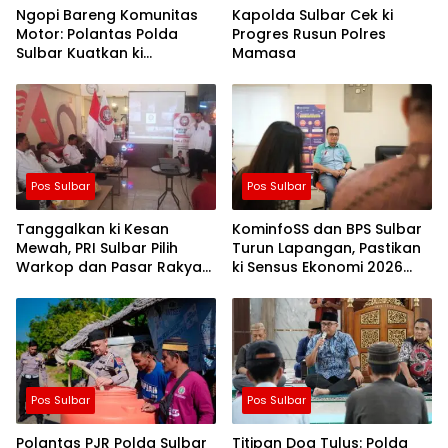
Ngopi Bareng Komunitas
Kapolda Sulbar Cek ki
Motor: Polantas Polda
Progres Rusun Polres
Sulbar Kuatkan ki
Mamasa
Semangat Merah Putih dan
Keselamatan
Pos Sulbar
Pos Sulbar
Tanggalkan ki Kesan
KominfoSS dan BPS Sulbar
Mewah, PRI Sulbar Pilih
Turun Lapangan, Pastikan
Warkop dan Pasar Rakyat
ki Sensus Ekonomi 2026
untuk Rayakan HUT Ke-1
Berjalan Nyaman dan
Akurat
Pos Sulbar
Pos Sulbar
Polantas PJR Polda Sulbar
Titipan Doa Tulus: Polda