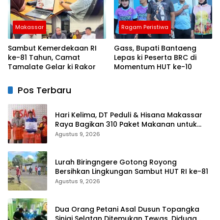
Makassar
Ragam Peristiwa
Sambut Kemerdekaan RI
Gass, Bupati Bantaeng
ke-81 Tahun, Camat
Lepas ki Peserta BRC di
Tamalate Gelar ki Rakor
Momentum HUT ke-10
Pos Terbaru
Hari Kelima, DT Peduli & Hisana Makassar
Raya Bagikan 310 Paket Makanan untuk
Korban Kebakaran Tallo
Agustus 9, 2026
Lurah Biringngere Gotong Royong
Bersihkan Lingkungan Sambut HUT RI ke-81
Agustus 9, 2026
Dua Orang Petani Asal Dusun Topangka
Sinjai Selatan Ditemukan Tewas, Diduga