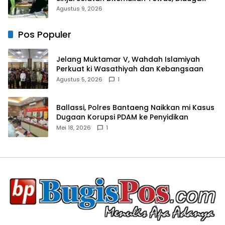
“Kennaki Strom Kasian”
Agustus 9, 2026
Pos Populer
Jelang Muktamar V, Wahdah Islamiyah
Perkuat ki Wasathiyah dan Kebangsaan
Agustus 5, 2026
1
Ballassi, Polres Bantaeng Naikkan mi Kasus
Dugaan Korupsi PDAM ke Penyidikan
Mei 18, 2026
1