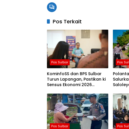
Pos Terkait
Pos Sulbar
Pos Su
KominfoSS dan BPS Sulbar
Polanta
Turun Lapangan, Pastikan ki
Salurka
Sensus Ekonomi 2026
Salole
Berjalan Nyaman dan Akurat
di Ten
Pos Sulbar
Pos Su