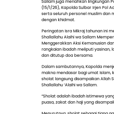
Sallam juga meriahkan lingkungan Po
(15/1/26), Kapolda Sulbar Irjen Pol
serta seluruh personel muslim dan 
dengan khidmat.
Peringatan Isra Mikraj tahunan ini
Shallallahu Alaihi wa Sallam Mempe
Menggerakkan Aksi Kemanusian dan K
rangkaian ibadah meliputi yasinan, l
dan ditutup doa bersama.
Dalam sambutannya, Kapolda menjela
makna mendasar bagi umat Islam, ka
sholat langsung disampaikan Alla
Shallallahu ‘Alaihi wa Sallam.
“Sholat adalah ibadah istimewa ya
puasa, zakat dan haji yang disampaika
Menurutnya, sholat sebagai tiang 