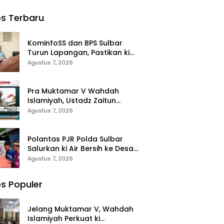
ma ki
Sertijab
Waris
Perjalanan
Yatim
Kabag,
Korban di
Dakwah
s Terbaru
ohon
Kasat,
Morowali
rkahan
Kapolsek,
Terima
anan
Kasiwas, dan
Santunan
KominfoSS dan BPS Sulbar
i
Pelantikan
Kematian
Turun Lapangan, Pastikan ki
Kasi Humas
dari BPJS
Sensus Ekonomi 2026 Berjalan
Agustus 7, 2026
Ketenagakerj
Nyaman dan Akurat
aan
Pra Muktamar V Wahdah
Islamiyah, Ustadz Zaitun
Rasmin: Momentum Perkuat
Agustus 7, 2026
Konsolidasi dan Evaluasi
Perjalanan Dakwah
Polantas PJR Polda Sulbar
Salurkan ki Air Bersih ke Desa
Saloleyang, Bantuan Nyata di
Agustus 7, 2026
Tengah Musim Kemarau
s Populer
Jelang Muktamar V, Wahdah
Islamiyah Perkuat ki