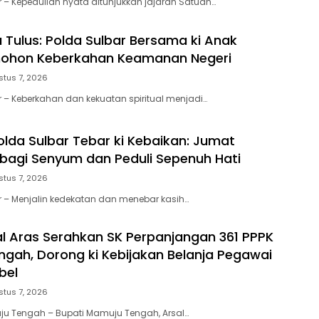
r – Kepedulian nyata ditunjukkan jajaran Satuan…
a Tulus: Polda Sulbar Bersama ki Anak
ohon Keberkahan Keamanan Negeri
stus 7, 2026
r – Keberkahan dan kekuatan spiritual menjadi…
olda Sulbar Tebar ki Kebaikan: Jumat
rbagi Senyum dan Peduli Sepenuh Hati
stus 7, 2026
r – Menjalin kedekatan dan menebar kasih…
al Aras Serahkan SK Perpanjangan 361 PPPK
gah, Dorong ki Kebijakan Belanja Pegawai
bel
stus 7, 2026
ju Tengah – Bupati Mamuju Tengah, Arsal…