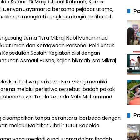
lda Sulbar. Di Masjid Jabal Rahmah, Kamis
Bersa
Anak 
 Adi Deriyan Jayamarta bersama pejabat utama,
Po
Mem
muslimah mengikuti rangkaian kegiatan ibadah
Kebe
Keam
Neger
 mengusung tema “Isra Mikraj Nabi Muhammad
rkuat Iman dan Ketaqwaan Personel Polri untuk
epedulian Sosial”. Kegiatan diisi dengan
antunan Asmaul Husna, kajian hikmah Isra Mikraj
skan bahwa peristiwa Isra Mikraj memiliki
rena melalui peristiwa tersebut ibadah pokok
h Subhanahu wa Ta’ala kepada Nabi Muhammad
Po
ng disampaikan tanpa perantara, berbeda dengan
n melalui Malaikat Jibril,” tutur Kapolda.
agama yang menjadi kunci utama dalam ibadah.