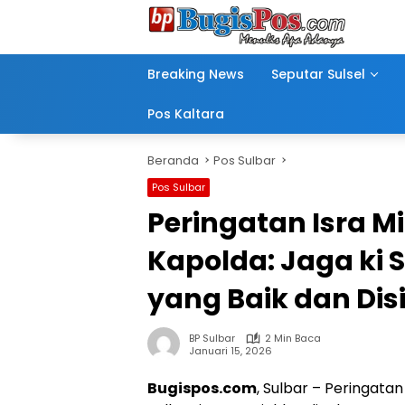
Langsung
ke
konten
Breaking News
Seputar Sulsel
Pos Kaltara
Beranda
Pos Sulbar
Pos Sulbar
Peringatan Isra Mi
Kapolda: Jaga ki S
yang Baik dan Disi
BP Sulbar
2 Min Baca
Januari 15, 2026
Bugispos.com
, Sulbar – Peringata