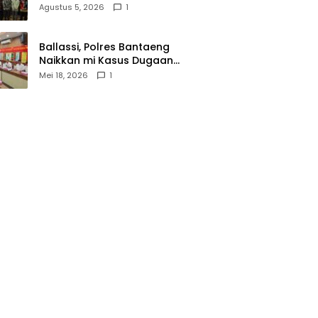
Wasathiyah dan Kebangsaan
Agustus 5, 2026
1
Ballassi, Polres Bantaeng
Naikkan mi Kasus Dugaan
Korupsi PDAM ke Penyidikan
Mei 18, 2026
1