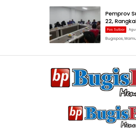
Pemprov Su
22, Rangka
Pos Sulbar
Agu
Bugispos, Mamuj