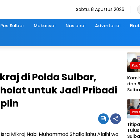
Sabtu, 8 Agustus 2026
Pos Sulbar
Makassar
Nasional
Advertorial
Ekob
Pos 
kraj di Polda Sulbar,
Komi
dan 
holat untuk Jadi Pribadi
Sulba
Lapa
plin
Pasti
Sens
Pos 
Ekon
2026
Titip
Berja
Tulus
Nyam
n Isra Mikraj Nabi Muhammad Shallallahu Alaihi wa
Sulba
Akura