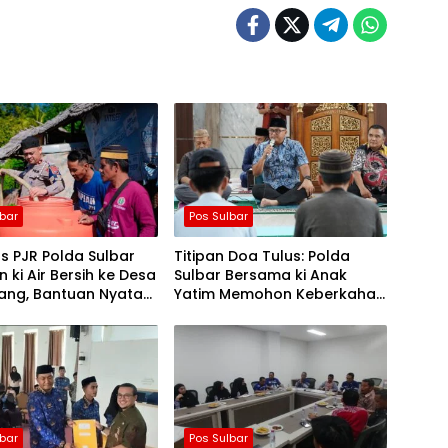
lbar
Pos Sulbar
s PJR Polda Sulbar
Titipan Doa Tulus: Polda
n ki Air Bersih ke Desa
Sulbar Bersama ki Anak
yang, Bantuan Nyata
Yatim Memohon Keberkahan
gah Musim Kemarau
Keamanan Negeri
lbar
Pos Sulbar