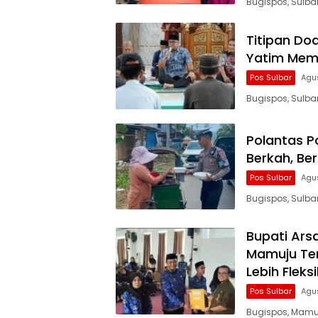
Bugispos, Sulba
Titipan Do
Yatim Mem
Pos Sulbar
Agu
Bugispos, Sulba
Polantas P
Berkah, Be
Pos Sulbar
Agu
Bugispos, Sulba
Bupati Ars
Mamuju Ten
Lebih Fleksi
Pos Sulbar
Agu
Bugispos, Mamu