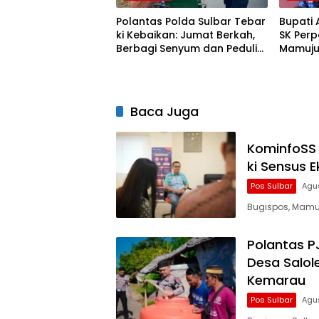
Polantas Polda Sulbar Tebar
Bupati 
ki Kebaikan: Jumat Berkah,
SK Perp
Berbagi Senyum dan Peduli
Mamuju
Sepenuh Hati
Kebijak
Lebih Fl
Baca Juga
KominfoSS 
ki Sensus 
Pos Sulbar
Agu
Bugispos, Mamuj
Polantas PJ
Desa Salol
Kemarau
Pos Sulbar
Agu