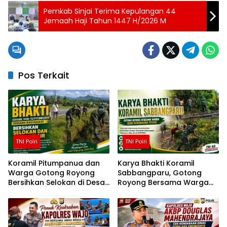
Pemkab Sinjai Terima Kepulangan 44
Jemaah Haji Tahun 1447 H/2026 M
Pos Terkait
TNI Polri
TNI Polri
Koramil Pitumpanua dan
Karya Bhakti Koramil
Warga Gotong Royong
Sabbangparu, Gotong
Bersihkan Selokan di Desa
Royong Bersama Warga
Bau-Bau
Demi Kemudahan Petani