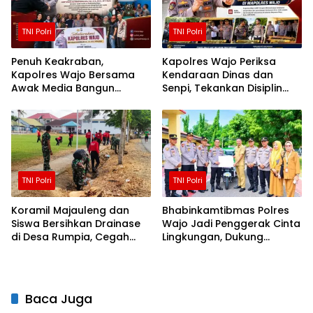
TNI Polri
TNI Polri
Penuh Keakraban,
Kapolres Wajo Periksa
Kapolres Wajo Bersama
Kendaraan Dinas dan
Awak Media Bangun
Senpi, Tekankan Disiplin
Kemitraan yang Harmonis
serta Tanggung Jawab
Personel
TNI Polri
TNI Polri
Koramil Majauleng dan
Bhabinkamtibmas Polres
Siswa Bersihkan Drainase
Wajo Jadi Penggerak Cinta
di Desa Rumpia, Cegah
Lingkungan, Dukung
Genangan Saat Hujan
Gerakan PISOTA’
Baca Juga