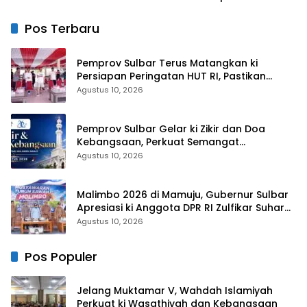
Sekolah, Tanamkan
Bulukumba AKBP
Budaya Tertib Sejak Dini
Stephanus Luckyto
Pos Terbaru
Pemprov Sulbar Terus Matangkan ki
Persiapan Peringatan HUT RI, Pastikan
Berjalan Lancar
Agustus 10, 2026
Pemprov Sulbar Gelar ki Zikir dan Doa
Kebangsaan, Perkuat Semangat
Kemerdekaan dan Persatuan
Agustus 10, 2026
Malimbo 2026 di Mamuju, Gubernur Sulbar
Apresiasi ki Anggota DPR RI Zulfikar Suhardi,
Petani Mamuju Dapat Alsintan dan Pupuk
Agustus 10, 2026
Pos Populer
Jelang Muktamar V, Wahdah Islamiyah
Perkuat ki Wasathiyah dan Kebangsaan