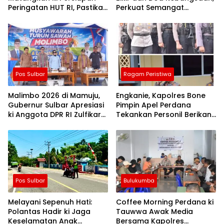
Peringatan HUT RI, Pastikan
Perkuat Semangat
Berjalan Lancar
Kemerdekaan dan
Persatuan
Pos Sulbar
Ragam Peristiwa
Malimbo 2026 di Mamuju,
Engkanie, Kapolres Bone
Gubernur Sulbar Apresiasi
Pimpin Apel Perdana
ki Anggota DPR RI Zulfikar
Tekankan Personil Berikan
Suhardi, Petani Mamuju
Pelayanan Terbaik
Dapat Alsintan dan Pupuk
Pos Sulbar
Bulukumba
Melayani Sepenuh Hati:
Coffee Morning Perdana ki
Polantas Hadir ki Jaga
Tauwwa Awak Media
Keselamatan Anak
Bersama Kapolres