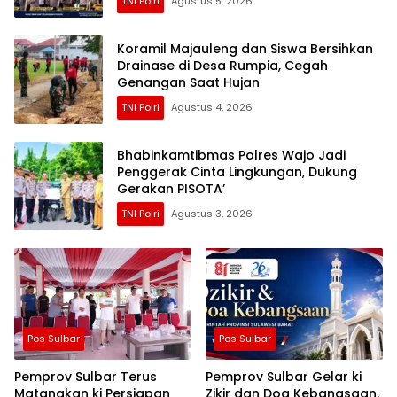
TNI Polri
Agustus 5, 2026
Koramil Majauleng dan Siswa Bersihkan
Drainase di Desa Rumpia, Cegah
Genangan Saat Hujan
TNI Polri
Agustus 4, 2026
Bhabinkamtibmas Polres Wajo Jadi
Penggerak Cinta Lingkungan, Dukung
Gerakan PISOTA’
TNI Polri
Agustus 3, 2026
Pos Sulbar
Pos Sulbar
Pemprov Sulbar Terus
Pemprov Sulbar Gelar ki
Matangkan ki Persiapan
Zikir dan Doa Kebangsaan,