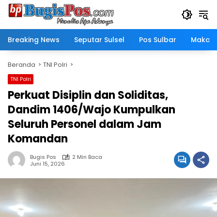
Langsung
ke
konten
Breaking News
Seputar Sulsel
Pos Sulbar
Makass
Beranda
TNI Polri
TNI Polri
Perkuat Disiplin dan Soliditas,
Dandim 1406/Wajo Kumpulkan
Seluruh Personel dalam Jam
Komandan
Bugis Pos
2 Min Baca
Juni 15, 2026