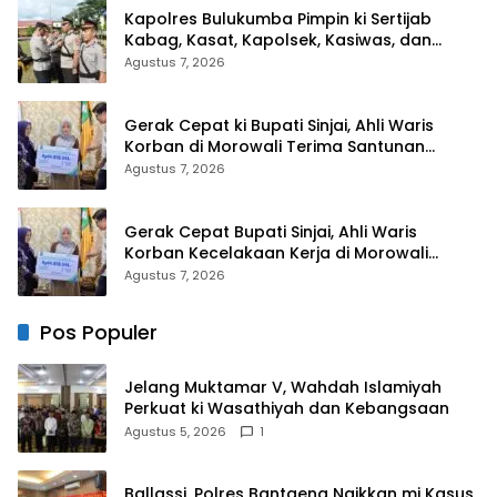
Kapolres Bulukumba Pimpin ki Sertijab
Kabag, Kasat, Kapolsek, Kasiwas, dan
Pelantikan Kasi Humas
Agustus 7, 2026
Gerak Cepat ki Bupati Sinjai, Ahli Waris
Korban di Morowali Terima Santunan
Kematian dari BPJS Ketenagakerjaan
Agustus 7, 2026
Gerak Cepat Bupati Sinjai, Ahli Waris
Korban Kecelakaan Kerja di Morowali
Terima Santunan BPJS Ketenagakerjaan
Agustus 7, 2026
Pos Populer
Jelang Muktamar V, Wahdah Islamiyah
Perkuat ki Wasathiyah dan Kebangsaan
Agustus 5, 2026
1
Ballassi, Polres Bantaeng Naikkan mi Kasus