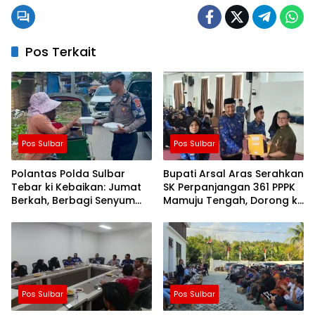
Pos Terkait
Pos Sulbar
Pos Sulbar
Polantas Polda Sulbar
Bupati Arsal Aras Serahkan
Tebar ki Kebaikan: Jumat
SK Perpanjangan 361 PPPK
Berkah, Berbagi Senyum
Mamuju Tengah, Dorong ki
dan Peduli Sepenuh Hati
Kebijakan Belanja Pegawai
Lebih Fleksibel
Pos Sulbar
Pos Sulbar