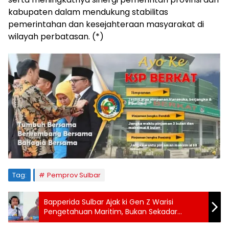
kabupaten dalam mendukung stabilitas
pemerintahan dan kesejahteraan masyarakat di
wilayah perbatasan. (*)
Tag:
Pemprov Sulbar
Bapperida Sulbar Ajak ki Gen Z Warisi
Pengetahuan Maritim, Bukan Sekadar
Lautnya