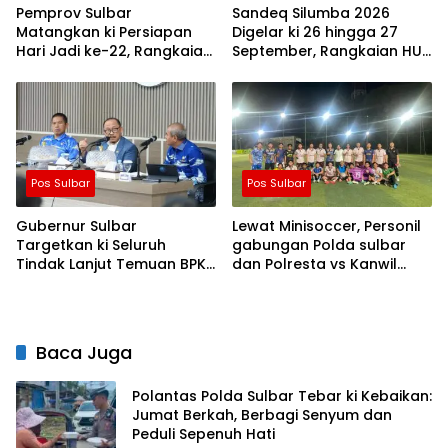
Pemprov Sulbar
Sandeq Silumba 2026
Matangkan ki Persiapan
Digelar ki 26 hingga 27
Hari Jadi ke-22, Rangkaian
September, Rangkaian HUT
Kegiatan Libatkan
Sulbar
Masyarakat
Pos Sulbar
Pos Sulbar
Gubernur Sulbar
Lewat Minisoccer, Personil
Targetkan ki Seluruh
gabungan Polda sulbar
Tindak Lanjut Temuan BPK
dan Polresta vs Kanwil
Tuntas 11 Agustus 2026
Kemenkeu Sulbar Eratkan
ki Ikatan Persaudaraan
Baca Juga
Polantas Polda Sulbar Tebar ki Kebaikan:
Jumat Berkah, Berbagi Senyum dan
Peduli Sepenuh Hati