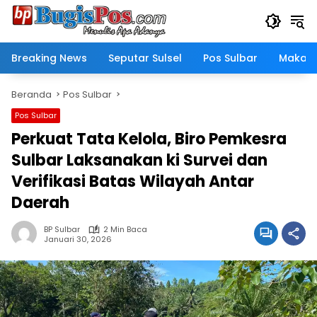
Langsung
ke
konten
Breaking News
Seputar Sulsel
Pos Sulbar
Makass
Beranda
Pos Sulbar
Pos Sulbar
Perkuat Tata Kelola, Biro Pemkesra
Sulbar Laksanakan ki Survei dan
Verifikasi Batas Wilayah Antar
Daerah
BP Sulbar
2 Min Baca
Januari 30, 2026