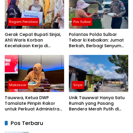
Ragam Peristiwa
Pos Sulbar
Gerak Cepat Bupati Sinjai,
Polantas Polda Sulbar
Ahli Waris Korban
Tebar ki Kebaikan: Jumat
Kecelakaan Kerja di
Berkah, Berbagi Senyum
Morowali Terima Santunan
dan Peduli Sepenuh Hati
BPJS Ketenagakerjaan
Makassar
Sinjai
Tauwwa, Ketua DWP
Unik Tauwwa! Hanya Satu
Tamalate Pimpin Rakor
Rumah yang Pasang
untuk Perkuat Administrasi
Bendera Merah Putih di
dan Evaluasi Program
Blok J BTN Lappa Mas 1
Sinjai
Pos Terbaru