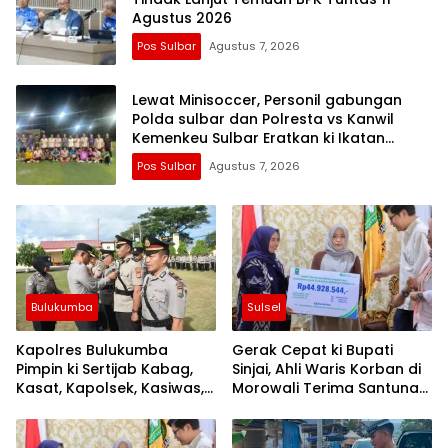
Agustus 2026
Pos Sulbar
Agustus 7, 2026
Lewat Minisoccer, Personil gabungan
Polda sulbar dan Polresta vs Kanwil
Kemenkeu Sulbar Eratkan ki Ikatan
Persaudaraan
Pos Sulbar
Agustus 7, 2026
Bulukumba
Sulsel
Kapolres Bulukumba
Gerak Cepat ki Bupati
Pimpin ki Sertijab Kabag,
Sinjai, Ahli Waris Korban di
Kasat, Kapolsek, Kasiwas,
Morowali Terima Santunan
dan Pelantikan Kasi Humas
Kematian dari BPJS
Ketenagakerjaan