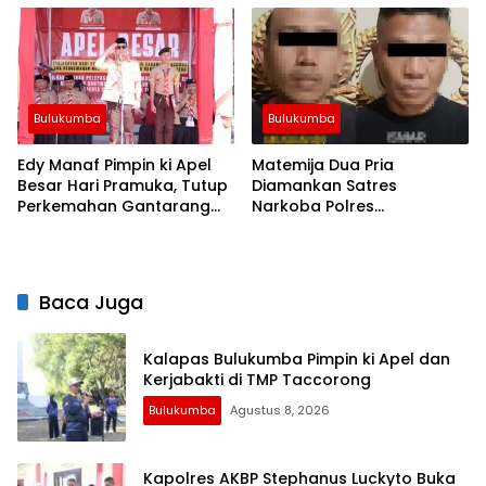
Bulukumba
Bulukumba
Edy Manaf Pimpin ki Apel
Matemija Dua Pria
Besar Hari Pramuka, Tutup
Diamankan Satres
Perkemahan Gantarang
Narkoba Polres
dan Lepas Kontingen
Bulukumba, Turut Disita
Jamnas XII 2026
Satu Sachet Diduga Sabu.
Baca Juga
Kalapas Bulukumba Pimpin ki Apel dan
Kerjabakti di TMP Taccorong
Bulukumba
Agustus 8, 2026
Kapolres AKBP Stephanus Luckyto Buka