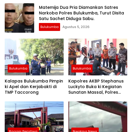
Matemija Dua Pria Diamankan Satres
Narkoba Polres Bulukumba, Turut Disita
Satu Sachet Diduga Sabu.
Bulukumba
Agustus 5, 2026
Bulukumba
Bulukumba
Kalapas Bulukumba Pimpin
Kapolres AKBP Stephanus
ki Apel dan Kerjabakti di
Luckyto Buka ki Kegiatan
TMP Taccorong
Sunatan Massal, Polres
Bulukumba Kerjasama
dengan Pemuda Pancasila
Ragam Peristiwa
Breaking News