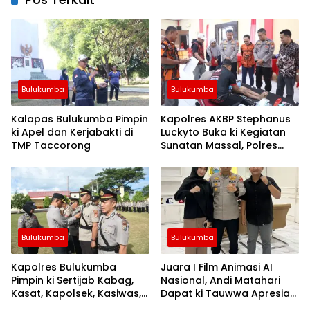
Bulukumba
Bulukumba
Kalapas Bulukumba Pimpin
Kapolres AKBP Stephanus
ki Apel dan Kerjabakti di
Luckyto Buka ki Kegiatan
TMP Taccorong
Sunatan Massal, Polres
Bulukumba Kerjasama
dengan Pemuda Pancasila
Bulukumba
Bulukumba
Kapolres Bulukumba
Juara I Film Animasi AI
Pimpin ki Sertijab Kabag,
Nasional, Andi Matahari
Kasat, Kapolsek, Kasiwas,
Dapat ki Tauwwa Apresiasi
dan Pelantikan Kasi Humas
Dari Kapolres Bulukumba