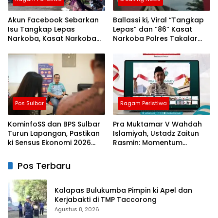
Akun Facebook Sebarkan
Ballassi ki, Viral “Tangkap
Isu Tangkap Lepas
Lepas” dan “86” Kasat
Narkoba, Kasat Narkoba
Narkoba Polres Takalar
Polres Takalar: Itu Hoax
Sebut Hoax
dan Fitnah
Pos Sulbar
Ragam Peristiwa
KominfoSS dan BPS Sulbar
Pra Muktamar V Wahdah
Turun Lapangan, Pastikan
Islamiyah, Ustadz Zaitun
ki Sensus Ekonomi 2026
Rasmin: Momentum
Berjalan Nyaman dan
Perkuat Konsolidasi dan
Akurat
Evaluasi Perjalanan
Pos Terbaru
Dakwah
Kalapas Bulukumba Pimpin ki Apel dan
Kerjabakti di TMP Taccorong
Agustus 8, 2026