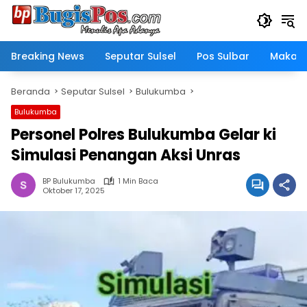
Langsung
ke
konten
Breaking News
Seputar Sulsel
Pos Sulbar
Makass
Beranda
Seputar Sulsel
Bulukumba
Bulukumba
Personel Polres Bulukumba Gelar ki
Simulasi Penangan Aksi Unras
BP Bulukumba
1 Min Baca
Oktober 17, 2025