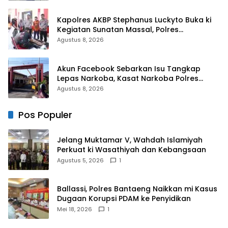
Kapolres AKBP Stephanus Luckyto Buka ki
Kegiatan Sunatan Massal, Polres
Bulukumba Kerjasama dengan Pemuda
Agustus 8, 2026
Pancasila
Akun Facebook Sebarkan Isu Tangkap
Lepas Narkoba, Kasat Narkoba Polres
Takalar: Itu Hoax dan Fitnah
Agustus 8, 2026
Pos Populer
Jelang Muktamar V, Wahdah Islamiyah
Perkuat ki Wasathiyah dan Kebangsaan
Agustus 5, 2026
1
Ballassi, Polres Bantaeng Naikkan mi Kasus
Dugaan Korupsi PDAM ke Penyidikan
Mei 18, 2026
1