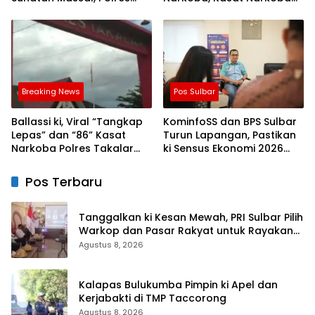
Bulukumba Kerjasama
Polres Takalar: Itu Hoax
dengan Pemuda Pancasila
dan Fitnah
Breaking News
Pos Sulbar
Ballassi ki, Viral “Tangkap
KominfoSS dan BPS Sulbar
Lepas” dan “86” Kasat
Turun Lapangan, Pastikan
Narkoba Polres Takalar
ki Sensus Ekonomi 2026
Sebut Hoax
Berjalan Nyaman dan
Akurat
Pos Terbaru
Tanggalkan ki Kesan Mewah, PRI Sulbar Pilih
Warkop dan Pasar Rakyat untuk Rayakan
HUT Ke-1
Agustus 8, 2026
Kalapas Bulukumba Pimpin ki Apel dan
Kerjabakti di TMP Taccorong
Agustus 8, 2026