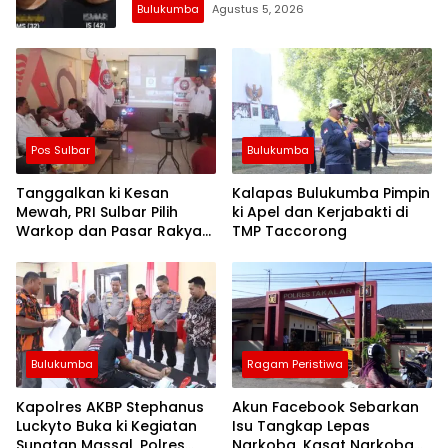
Bulukumba
Agustus 5, 2026
Pos Sulbar
Bulukumba
Tanggalkan ki Kesan
Kalapas Bulukumba Pimpin
Mewah, PRI Sulbar Pilih
ki Apel dan Kerjabakti di
Warkop dan Pasar Rakyat
TMP Taccorong
untuk Rayakan HUT Ke-1
Bulukumba
Ragam Peristiwa
Kapolres AKBP Stephanus
Akun Facebook Sebarkan
Luckyto Buka ki Kegiatan
Isu Tangkap Lepas
Sunatan Massal, Polres
Narkoba, Kasat Narkoba