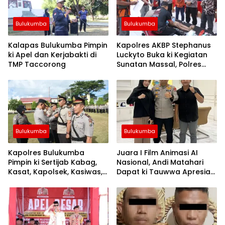
Bulukumba
Bulukumba
Kalapas Bulukumba Pimpin
Kapolres AKBP Stephanus
ki Apel dan Kerjabakti di
Luckyto Buka ki Kegiatan
TMP Taccorong
Sunatan Massal, Polres
Bulukumba Kerjasama
dengan Pemuda Pancasila
Bulukumba
Bulukumba
Kapolres Bulukumba
Juara I Film Animasi AI
Pimpin ki Sertijab Kabag,
Nasional, Andi Matahari
Kasat, Kapolsek, Kasiwas,
Dapat ki Tauwwa Apresiasi
dan Pelantikan Kasi Humas
Dari Kapolres Bulukumba