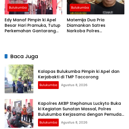
Bulukumba
Bulukumba
Edy Manaf Pimpin ki Apel
Matemija Dua Pria
Besar Hari Pramuka, Tutup
Diamankan Satres
Perkemahan Gantarang
Narkoba Polres
dan Lepas Kontingen
Bulukumba, Turut Disita
Jamnas XII 2026
Satu Sachet Diduga Sabu.
Baca Juga
Kalapas Bulukumba Pimpin ki Apel dan
Kerjabakti di TMP Taccorong
Bulukumba
Agustus 8, 2026
Kapolres AKBP Stephanus Luckyto Buka
ki Kegiatan Sunatan Massal, Polres
Bulukumba Kerjasama dengan Pemuda
Pancasila
Bulukumba
Agustus 8, 2026