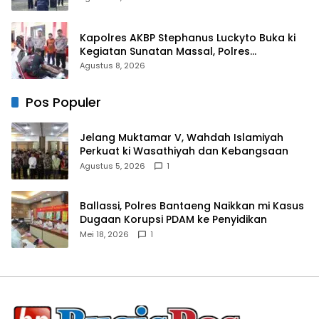
Kapolres AKBP Stephanus Luckyto Buka ki
Kegiatan Sunatan Massal, Polres
Bulukumba Kerjasama dengan Pemuda
Agustus 8, 2026
Pancasila
Pos Populer
Jelang Muktamar V, Wahdah Islamiyah
Perkuat ki Wasathiyah dan Kebangsaan
Agustus 5, 2026
1
Ballassi, Polres Bantaeng Naikkan mi Kasus
Dugaan Korupsi PDAM ke Penyidikan
Mei 18, 2026
1