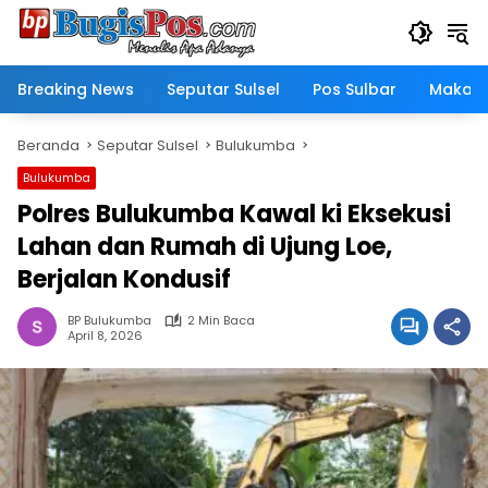
Langsung
ke
konten
Breaking News
Seputar Sulsel
Pos Sulbar
Makass
Beranda
Seputar Sulsel
Bulukumba
Bulukumba
Polres Bulukumba Kawal ki Eksekusi
Lahan dan Rumah di Ujung Loe,
Berjalan Kondusif
BP Bulukumba
2 Min Baca
April 8, 2026